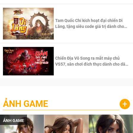
Tam Quốc Chí kích hoạt đại chiến Di
Lăng, tặng siêu code giá trị dành cho
100 độc giả đầu tiên.
Chiến Địa Vô Song ra mắt máy chủ
VS57, sân chơi đích thực dành cho dân
cày
ẢNH GAME
+
ẢNH GAME