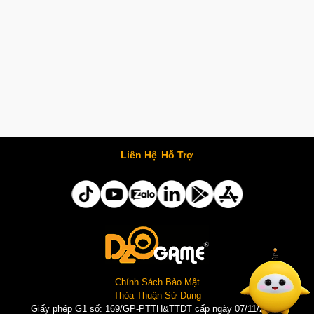
Liên Hệ
Hỗ Trợ
Chính Sách Bảo Mật
Thỏa Thuận Sử Dụng
Giấy phép G1 số: 169/GP-PTTH&TTĐT cấp ngày 07/11/2025 |