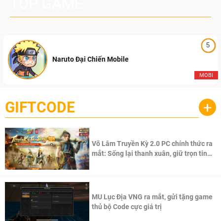
TOP GAME
5
Naruto Đại Chiến Mobile
MOBI
GIFTCODE
+
Võ Lâm Truyền Kỳ 2.0 PC chính thức ra
mắt: Sống lại thanh xuân, giữ trọn tinh
thần Võ Lâm
MU Lục Địa VNG ra mắt, gửi tặng game
thủ bộ Code cực giá trị