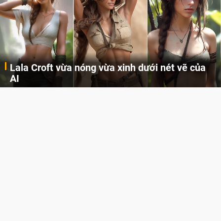
Lala Croft vừa nóng vừa xinh dưới nét vẽ của
AI
Cùng đến với những hình ảnh Lala Croft của Tomb Raider dưới nét vẽ của AI. Một cô nàng xinh đẹp, nóng bỏng nhưng cũng rắn rỏi và mạnh mẽ.