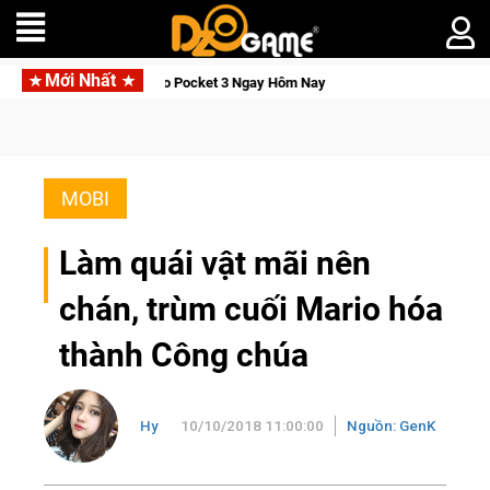
Mới Nhất
, Săn DJI Osmo Pocket 3 Ngay Hôm Nay
Lineage W – Quyền lực
MOBI
Làm quái vật mãi nên
chán, trùm cuối Mario hóa
thành Công chúa
Hy
10/10/2018 11:00:00
Nguồn: GenK