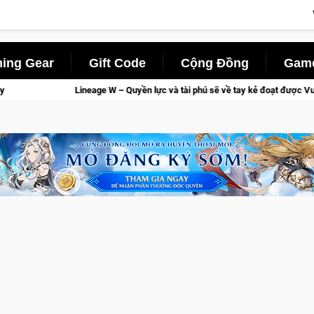
ing Gear
Gift Code
Cộng Đồng
Game
n lực và tài phú sẽ về tay kẻ đoạt được Vương Quyền thành Kent sắp tới!