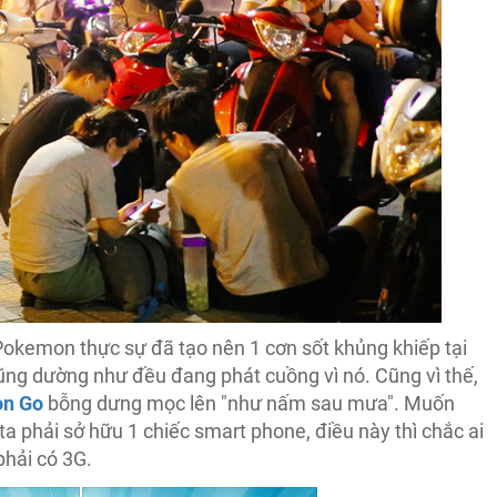
Pokemon thực sự đã tạo nên 1 cơn sốt khủng khiếp tại
i cũng dường như đều đang phát cuồng vì nó. Cũng vì thế,
n Go
bỗng dưng mọc lên "như nấm sau mưa". Muốn
a phải sở hữu 1 chiếc smart phone, điều này thì chắc ai
phải có 3G.