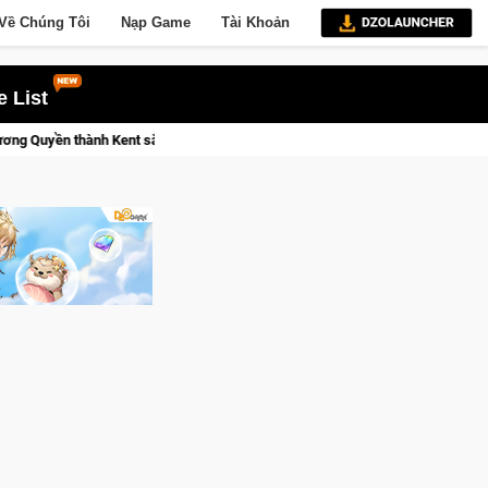
Về Chúng Tôi
Nạp Game
Tài Khoản
 List
Medal Hunter: Game bắn súng PvP tọa độ đỉnh cao đưa bạn vào các