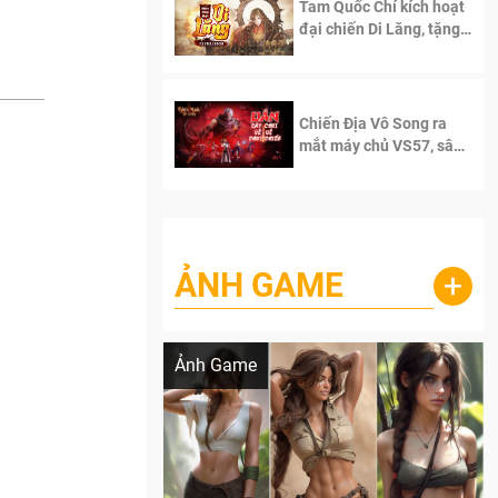
Tam Quốc Chí kích hoạt
đại chiến Di Lăng, tặng
siêu code giá trị dành
cho 100 độc giả đầu
tiên.
Chiến Địa Vô Song ra
mắt máy chủ VS57, sân
chơi đích thực dành cho
dân cày
ẢNH GAME
+
Lala Croft vừa nóng vừa xinh dưới nét vẽ
của AI
Ảnh Game