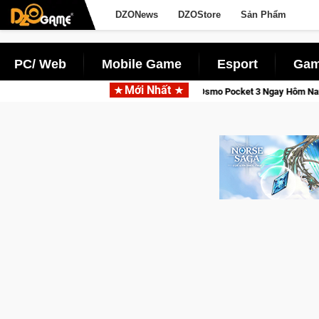
DZONews
DZOStore
Sản Phẩm
PC/ Web
Mobile Game
Esport
Gam
Mới Nhất
 Tỉnh, Săn DJI Osmo Pocket 3 Ngay Hôm Nay
Lineage W – Quyề