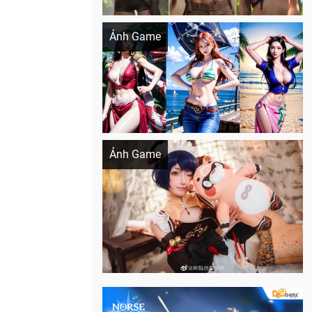
Khi AI Cosplay gái đẹp One Piece
Ảnh Game
Cosplay Xiangling siêu cute
Ảnh Game