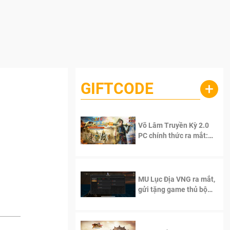
GIFTCODE
+
Võ Lâm Truyền Kỳ 2.0
PC chính thức ra mắt:
Sống lại thanh xuân, giữ
trọn tinh thần Võ Lâm
MU Lục Địa VNG ra mắt,
gửi tặng game thủ bộ
Code cực giá trị