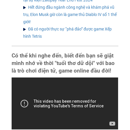
Hết đứng đầu ngành công nghệ và khám phá vũ
trụ, Elon Musk giờ còn là game thủ Diablo IV số 1 thế
giới!
Đã có người thực sự “phá đảo” được game Xếp
hình Tetris
Có thể khi nghe đến, biết đến bạn sẽ giật
mình nhớ về thời "tuổi thơ dữ dội" với bao
là trò chơi điện tử, game online đầu đời!