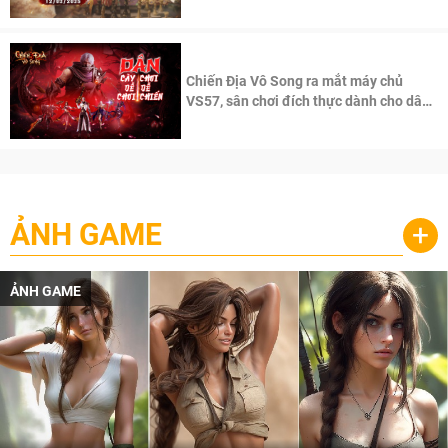
Chiến Địa Vô Song ra mắt máy chủ
VS57, sân chơi đích thực dành cho dân
cày
ẢNH GAME
+
ẢNH GAME