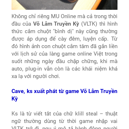
Không chỉ riêng MU Online mà cả trong thời
đầu của
Võ Lâm Truyền Kỳ
(VLTK) thì hình
thức cắm chuột "bình dị" này cũng thường
được áp dụng để cày đêm, luyện cấp. Từ
đó hình ảnh con chuột cắm tăm đã gắn liền
với lịch sử của làng game online Việt trong
suốt những ngày đầu chập chững, khi mà
auto, plug-in vẫn còn là các khái niệm khá
xa lạ với người chơi.
Cave, ks xuất phát từ game Võ Lâm Truyền
Kỳ
Ks là từ viết tắt của chữ klill steal – thuật
ngữ thường dùng từ thời game nhập vai
VLTK trở đi, ngụ ý mô tả hành động người