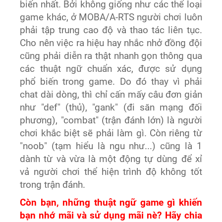
biến nhất. Bởi không giống như các thể loại
game khác, ở MOBA/A-RTS người chơi luôn
phải tập trung cao độ và thao tác liên tục.
Cho nên việc ra hiệu hay nhắc nhở đồng đội
cũng phải diễn ra thật nhanh gọn thông qua
các thuật ngữ chuẩn xác, được sử dụng
phổ biến trong game. Do đó thay vì phải
chat dài dòng, thì chỉ cấn mấy câu đơn giản
như "def" (thủ), "gank" (đi săn mạng đối
phương), "combat" (trận đánh lớn) là người
chơi khắc biệt sẽ phải làm gì. Còn riêng từ
"noob" (tạm hiểu là ngu như...) cũng là 1
dành từ và vừa là một động tự dùng để xỉ
vả người chơi thể hiện trình độ không tốt
trong trận đánh.
Còn bạn, những thuật ngữ game gì khiến
bạn nhớ mãi và sử dụng mãi nè? Hãy chia