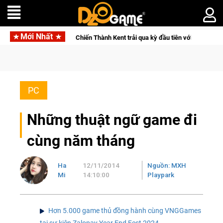
Mới Nhất
nh Chiến Thành Kent trải qua kỳ đầu tiên với loạt khám phá đáng nhớ của gam
PC
Những thuật ngữ game đi
cùng năm tháng
Ha
12/11/2014
Nguồn: MXH
Mi
14:10:00
Playpark
Hơn 5.000 game thủ đồng hành cùng VNGGames
tại sự kiện Zalopay Year End Fest 2024