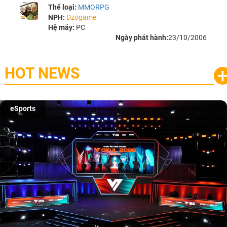
Thể loại:
MMORPG
NPH:
Dzogame
Hệ máy:
PC
Ngày phát hành:
23/10/2006
HOT NEWS
Game mobile
Trở thành "Đại ca Mèo" khuấy đảo thế giới