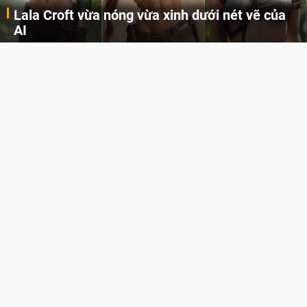
Lala Croft vừa nóng vừa xinh dưới nét vẽ của
AI
Cùng đến với những hình ảnh Lala Croft của Tomb Raider dưới nét vẽ của AI. Một cô nàng xinh đẹp, nóng bỏng nhưng cũng rắn rỏi và mạnh mẽ.