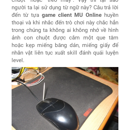
chuột" hoặc "treo máy". Vậy thì tại sao
người ta lại sử dụng từ ngữ này? Câu trả lời
đến từ tựa
game client MU Online
huyền
thoại và khi nhắc đến trò chơi này chắc hẳn
trong chúng ta không ai không nhớ về hình
ảnh con chuột được cắm một que tăm
hoặc kẹp miếng băng dán, miếng giấy để
nhân vật liên tục xuất skill đánh quái luyện
level.