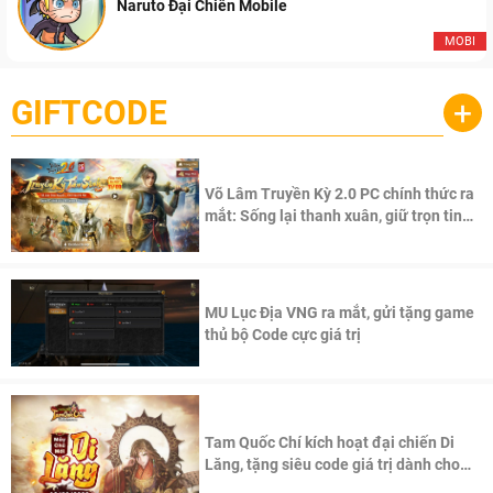
Naruto Đại Chiến Mobile
MOBI
GIFTCODE
+
Võ Lâm Truyền Kỳ 2.0 PC chính thức ra
mắt: Sống lại thanh xuân, giữ trọn tinh
thần Võ Lâm
MU Lục Địa VNG ra mắt, gửi tặng game
thủ bộ Code cực giá trị
Tam Quốc Chí kích hoạt đại chiến Di
Lăng, tặng siêu code giá trị dành cho
100 độc giả đầu tiên.