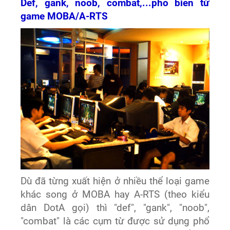
Def, gank, noob, combat,...phổ biến từ
game MOBA/A-RTS
Dù đã từng xuất hiện ở nhiều thể loại game
khác song ở MOBA hay A-RTS (theo kiểu
dân DotA gọi) thì "def", "gank", "noob",
"combat" là các cụm từ được sử dụng phổ