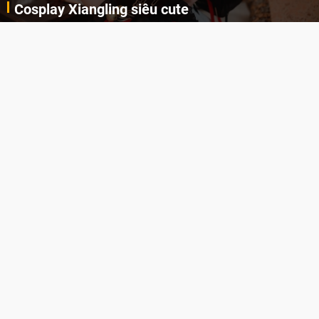
Cosplay Xiangling siêu cute
Cùng thưởng thức những hình ảnh cosplay Xiangling trong Genshin Impact siêu dễ thương của người dùng Weibo "阿包也是兔娘"