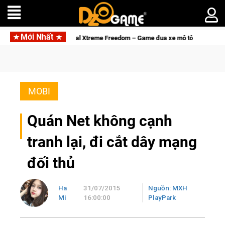
Mới Nhất
Trial Xtreme Freedom – Game đua xe mô tô PvP sở hữu vật lý siêu thực
MOBI
Quán Net không cạnh
tranh lại, đi cắt dây mạng
đối thủ
Ha
31/07/2015
Nguồn: MXH
Mi
16:00:00
PlayPark