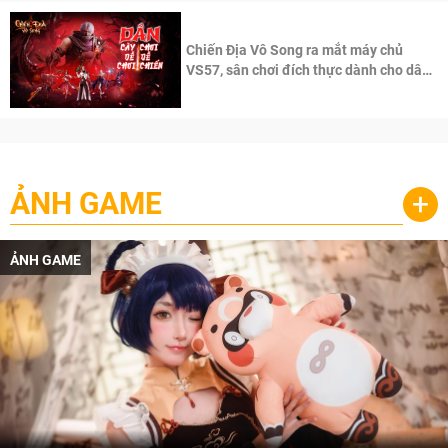
Chiến Địa Vô Song ra mắt máy chủ
VS57, sân chơi đích thực dành cho dân
cày
ẢNH GAME
+
ẢNH GAME