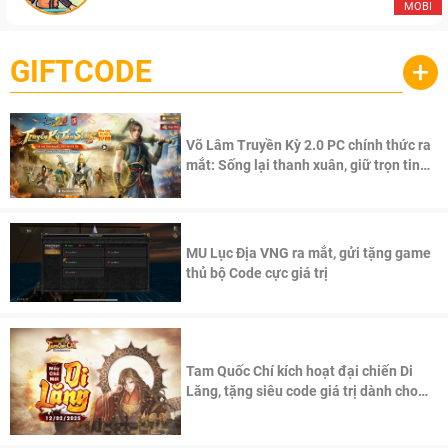
MOBI
GIFTCODE
+
Võ Lâm Truyền Kỳ 2.0 PC chính thức ra
mắt: Sống lại thanh xuân, giữ trọn tinh
thần Võ Lâm
MU Lục Địa VNG ra mắt, gửi tặng game
thủ bộ Code cực giá trị
Tam Quốc Chí kích hoạt đại chiến Di
Lăng, tặng siêu code giá trị dành cho
100 độc giả đầu tiên.