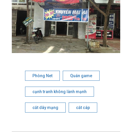
Phòng Net
Quán game
cạnh tranh không lành mạnh
cắt dây mạng
cắt cáp