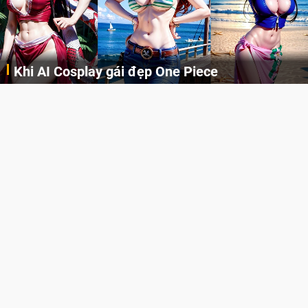
Khi AI Cosplay gái đẹp One Piece
Những cô nàng nóng bỏng Boa Hancock, Nico Robin, Nami, Yamato hay Perona được AI vẽ lại dưới hình thức Cosplay cực kỳ chuẩn chỉnh.