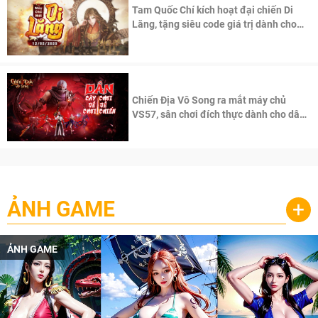
Tam Quốc Chí kích hoạt đại chiến Di
Lăng, tặng siêu code giá trị dành cho
100 độc giả đầu tiên.
Chiến Địa Vô Song ra mắt máy chủ
VS57, sân chơi đích thực dành cho dân
cày
ẢNH GAME
+
ẢNH GAME