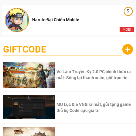
5
Naruto Đại Chiến Mobile
MOBI
GIFTCODE
+
Võ Lâm Truyền Kỳ 2.0 PC chính thức ra
mắt: Sống lại thanh xuân, giữ trọn tinh
thần Võ Lâm
MU Lục Địa VNG ra mắt, gửi tặng game
thủ bộ Code cực giá trị