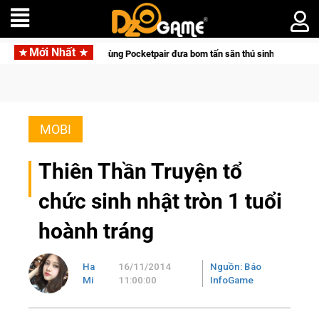
Mới Nhất
ng Pocketpair đưa bom tấn săn thú sinh tồn lên di động với tên gọi Palworld O
MOBI
Thiên Thần Truyện tổ
chức sinh nhật tròn 1 tuổi
hoành tráng
Ha
16/11/2014
Nguồn: Báo
Mi
11:00:00
InfoGame