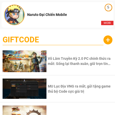
5
Naruto Đại Chiến Mobile
MOBI
GIFTCODE
+
Võ Lâm Truyền Kỳ 2.0 PC chính thức ra
mắt: Sống lại thanh xuân, giữ trọn tinh
thần Võ Lâm
MU Lục Địa VNG ra mắt, gửi tặng game
thủ bộ Code cực giá trị