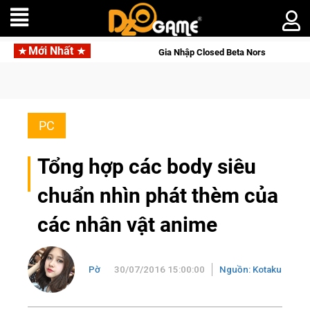
Mới Nhất
Gia Nhập Closed Beta Norse Saga: Cửu Giới Thức Tỉnh, Săn DJI Osmo Po
PC
Tổng hợp các body siêu
chuẩn nhìn phát thèm của
các nhân vật anime
Pờ
30/07/2016 15:00:00
Nguồn: Kotaku