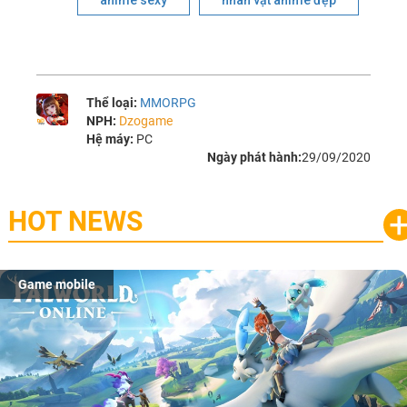
anime sexy
nhân vật anime đẹp
Thể loại:
MMORPG
NPH:
Dzogame
Hệ máy:
PC
Ngày phát hành:
29/09/2020
HOT NEWS
Game mobile