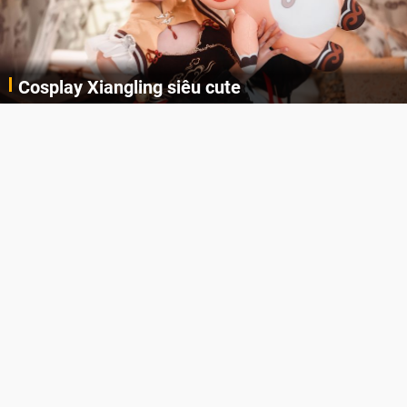
Cosplay Xiangling siêu cute
Cùng thưởng thức những hình ảnh cosplay Xiangling trong Genshin Impact siêu dễ thương của người dùng Weibo "阿包也是兔娘"