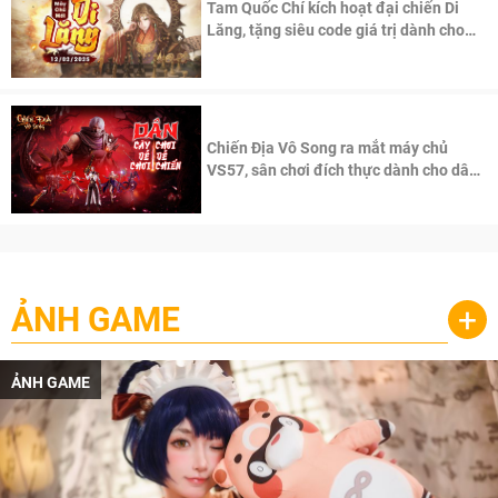
Tam Quốc Chí kích hoạt đại chiến Di
Lăng, tặng siêu code giá trị dành cho
100 độc giả đầu tiên.
Chiến Địa Vô Song ra mắt máy chủ
VS57, sân chơi đích thực dành cho dân
cày
ẢNH GAME
+
ẢNH GAME