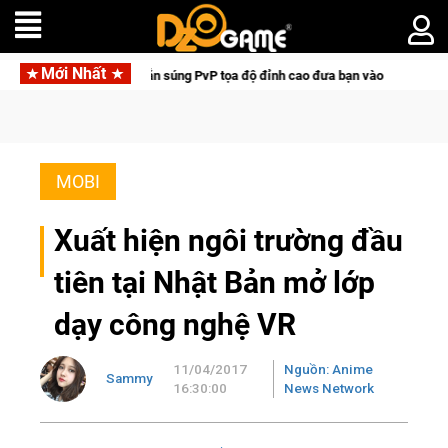
Mới Nhất
ter: Game bắn súng PvP tọa độ đỉnh cao đưa bạn vào các chiến dịch lịch sử kh
MOBI
Xuất hiện ngôi trường đầu
tiên tại Nhật Bản mở lớp
dạy công nghệ VR
11/04/2017
Nguồn: Anime
Sammy
16:30:00
News Network