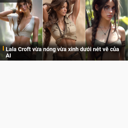
Khi AI Cosplay gái đẹp One Piece
Những cô nàng nóng bỏng Boa Hancock, Nico Robin, Nami, Yamato hay Perona được AI vẽ lại dưới hình thức Cosplay cực kỳ chuẩn chỉnh.