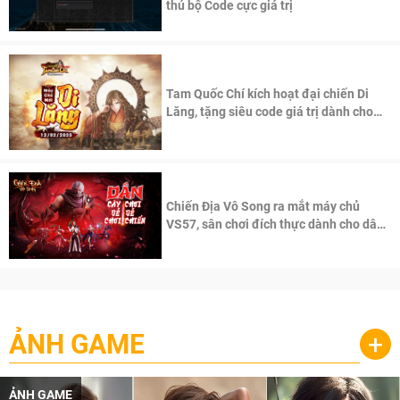
thủ bộ Code cực giá trị
Tam Quốc Chí kích hoạt đại chiến Di
Lăng, tặng siêu code giá trị dành cho
100 độc giả đầu tiên.
Chiến Địa Vô Song ra mắt máy chủ
VS57, sân chơi đích thực dành cho dân
cày
ẢNH GAME
+
ẢNH GAME