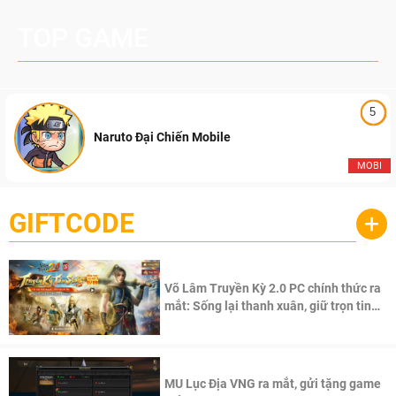
TOP GAME
5
Naruto Đại Chiến Mobile
MOBI
GIFTCODE
+
Võ Lâm Truyền Kỳ 2.0 PC chính thức ra
mắt: Sống lại thanh xuân, giữ trọn tinh
thần Võ Lâm
MU Lục Địa VNG ra mắt, gửi tặng game