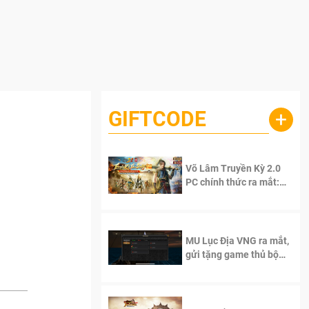
GIFTCODE
+
Võ Lâm Truyền Kỳ 2.0
PC chính thức ra mắt:
Sống lại thanh xuân, giữ
trọn tinh thần Võ Lâm
MU Lục Địa VNG ra mắt,
gửi tặng game thủ bộ
Code cực giá trị