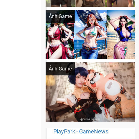
Khi AI Cosplay gái đẹp One Piece
Ảnh Game
Cosplay Xiangling siêu cute
Ảnh Game
PlayPark - GameNews