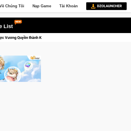
Về Chúng Tôi
Nạp Game
Tài Khoản
 List
Medal Hunter: Game bắn súng PvP tọa độ đỉnh cao đưa bạn vào