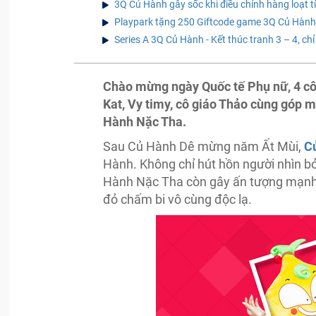
3Q Củ Hành gây sốc khi điều chỉnh hàng loạt t
Playpark tặng 250 Giftcode game 3Q Củ Hành
Series A 3Q Củ Hành - Kết thúc tranh 3 – 4, ch
Chào mừng ngày Quốc tế Phụ nữ, 4 cô
Kat, Vy timy, cô giáo Thảo cùng góp 
Hành Nặc Tha.
Sau Củ Hành Dê mừng năm Ất Mùi,
C
Hành. Không chỉ hút hồn người nhìn bởi
Hành Nặc Tha còn gây ấn tượng mạnh vớ
đỏ chấm bi vô cùng độc lạ.