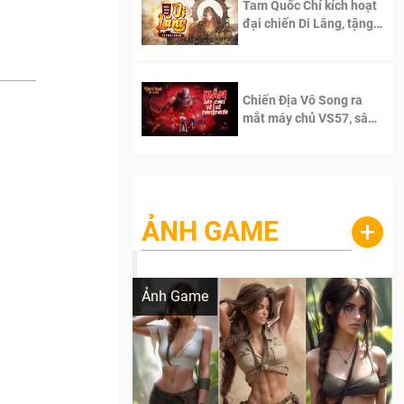
Tam Quốc Chí kích hoạt
đại chiến Di Lăng, tặng
siêu code giá trị dành
cho 100 độc giả đầu
tiên.
Chiến Địa Vô Song ra
mắt máy chủ VS57, sân
chơi đích thực dành cho
dân cày
ẢNH GAME
+
Lala Croft vừa nóng vừa xinh dưới nét vẽ
của AI
Ảnh Game