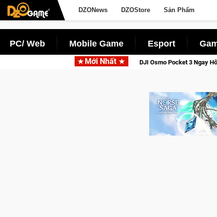
DZONews
DZOStore
Sản Phẩm
PC/ Web
Mobile Game
Esport
Gam
Mới Nhất
Thức Tỉnh, Săn DJI Osmo Pocket 3 Ngay Hôm Nay
Lineage W –