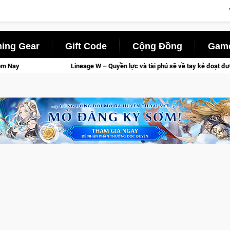
ing Gear
Gift Code
Cộng Đồng
Game
 Quyền lực và tài phú sẽ về tay kẻ đoạt được Vương Quyền thành Kent sắp tới!