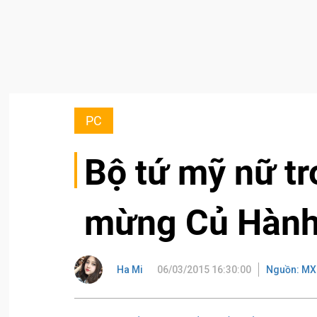
PC
Bộ tứ mỹ nữ t
mừng Củ Hành
Ha Mi
06/03/2015 16:30:00
Nguồn: MX