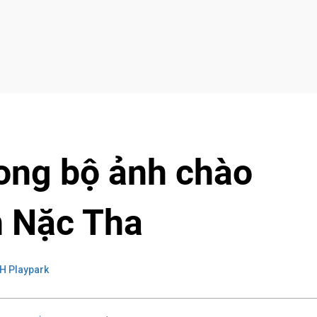
rong bộ ảnh chào
 Nặc Tha
H Playpark