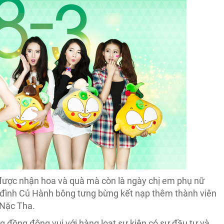
 được nhận hoa và quà mà còn là ngày chị em phụ nữ
ia đình Củ Hành bông tưng bừng kết nạp thêm thành viên
h Nặc Tha.
g đồng đông vui với hàng loạt sự kiện có sự đầu tư và