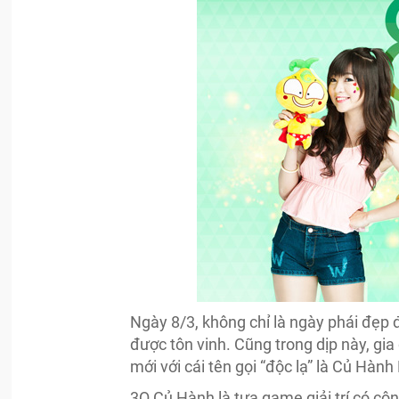
Ngày 8/3, không chỉ là ngày phái đẹp
được tôn vinh. Cũng trong dịp này, g
mới với cái tên gọi “độc lạ” là Củ Hàn
3Q Củ Hành là tựa game giải trí có cộn