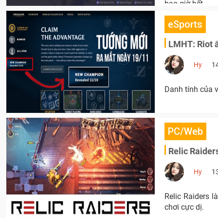
bao giờ hết.
eSports
LMHT: Riot ấ
Hy
1
Danh tính của v
PC/Web
Relic Raider
Hy
1
Relic Raiders 
chơi cực dị.