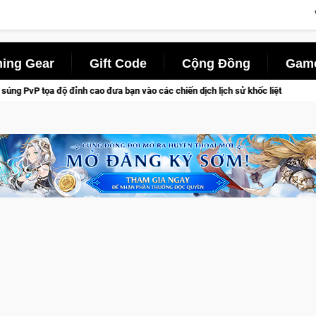
ing Gear
Gift Code
Cộng Đồng
Game
ác chiến dịch lịch sử khốc liệt
Trial Xtreme Freedom – Game 