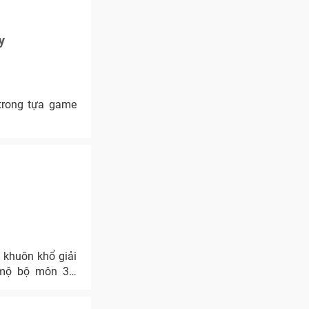
y
trong tựa game
g khuôn khổ giải
m mộ bộ môn 3Q