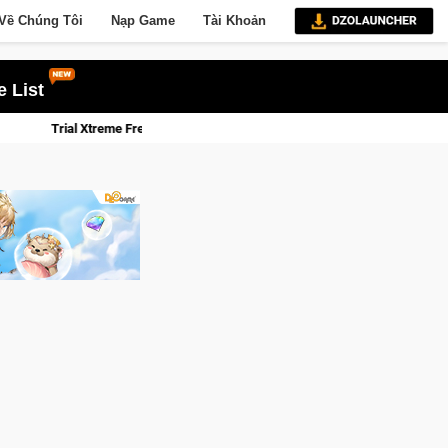
Về Chúng Tôi
Nạp Game
Tài Khoản
 List
đua xe mô tô PvP sở hữu vật lý siêu thực
Trở thành "Đại ca 