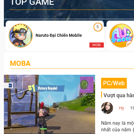
TOP GAME
5
Naruto Đại Chiến Mobile
I
MOBI
MOBA
PC/Web
Vượt qua hàn
Hy
1
Năm nay là một
nhất của năm 