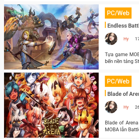
PC/Web
Endless Batt
Hy
1
Tựa game MOBA
bến nền tảng S
PC/Web
Blade of Are
Hy
2
Blade of Arena
MOBA lẫn Battl