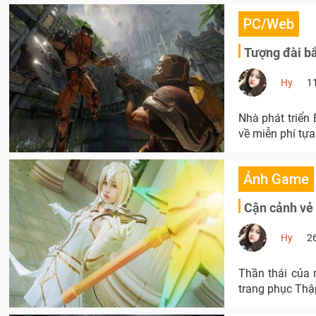
PC/Web
Tượng đài b
Hy
1
Nhà phát triển
về miễn phí tựa
Ảnh Game
Cận cảnh vẻ
Hy
2
Thần thái của 
trang phục Thậ