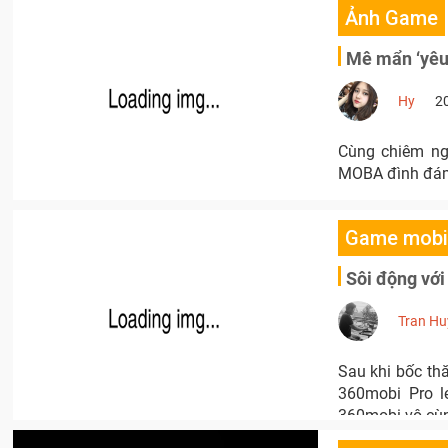
Ảnh Game
Mê mẩn ‘yêu 
Hy
2
Cùng chiêm ng
MOBA đình đám 
Game mobi
Sôi động vớ
Tran Hu
Sau khi bốc thă
360mobi Pro l
360mobi vô cùn