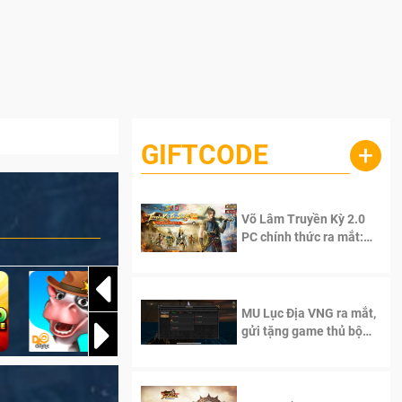
GIFTCODE
+
Võ Lâm Truyền Kỳ 2.0
PC chính thức ra mắt:
Sống lại thanh xuân, giữ
trọn tinh thần Võ Lâm
MU Lục Địa VNG ra mắt,
gửi tặng game thủ bộ
Code cực giá trị