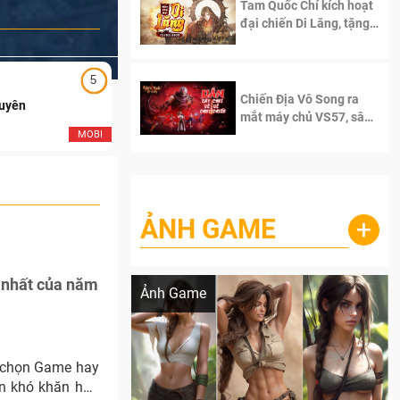
Tam Quốc Chí kích hoạt
đại chiến Di Lăng, tặng
siêu code giá trị dành
cho 100 độc giả đầu
tiên.
5
5
Chiến Địa Vô Song ra
Duyên
Ngạo Thiên Mobile
mắt máy chủ VS57, sân
chơi đích thực dành cho
MOBI
MOB
dân cày
ẢNH GAME
+
Lala Croft vừa nóng vừa xinh dưới nét vẽ
của AI
y nhất của năm
Ảnh Game
nh chọn Game hay
ên khó khăn hơn