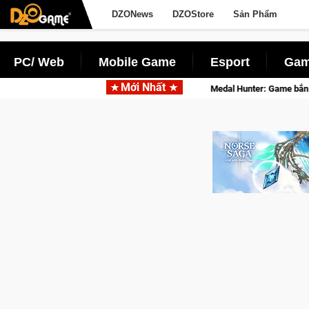
DZONews
DZOStore
Sản Phẩm
PC/ Web
Mobile Game
Esport
Gam
Mới Nhất
Medal Hunter: Game bắn súng PvP tọa độ đỉnh cao đưa bạn vào c