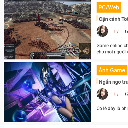
PC/Web
Cận cảnh Tot
Hy
1
Game online ch
cho mọi người 
Ảnh Game
Ngẩn ngơ trư
Hy
1
Có lẽ đây là ph