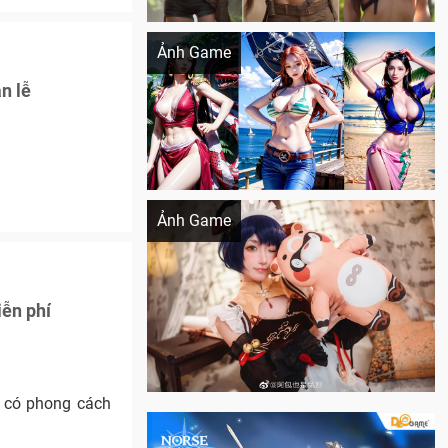
Khi AI Cosplay gái đẹp One Piece
Ảnh Game
n lễ
Cosplay Xiangling siêu cute
Ảnh Game
iễn phí
n có phong cách