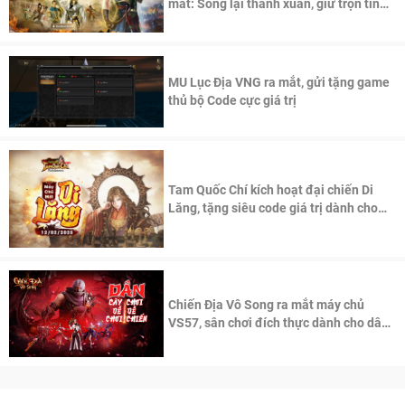
mắt: Sống lại thanh xuân, giữ trọn tinh
thần Võ Lâm
MU Lục Địa VNG ra mắt, gửi tặng game
thủ bộ Code cực giá trị
Tam Quốc Chí kích hoạt đại chiến Di
Lăng, tặng siêu code giá trị dành cho
100 độc giả đầu tiên.
Chiến Địa Vô Song ra mắt máy chủ
VS57, sân chơi đích thực dành cho dân
cày