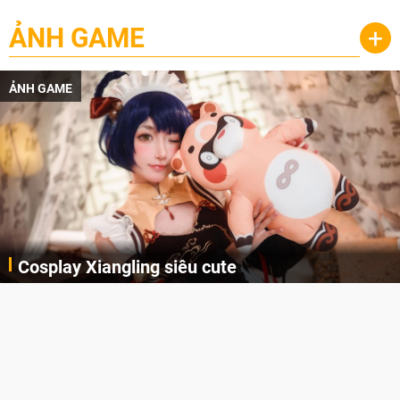
ẢNH GAME
+
ẢNH GAME
Cosplay Xiangling siêu cute
Cùng thưởng thức những hình ảnh cosplay Xiangling trong Genshin Impact siêu dễ thương của người dùng Weibo "阿包也是兔娘"