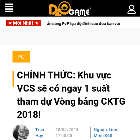
Mới Nhất
unter: Game bắn súng PvP tọa độ đỉnh cao đưa bạn vào các chiến dịch lịch sử 
PC
CHÍNH THỨC: Khu vực
VCS sẽ có ngay 1 suất
tham dự Vòng bảng CKTG
2018!
Tran
10/05/2018
Nguồn: Liên
Huy
17:00:00
Minh 360