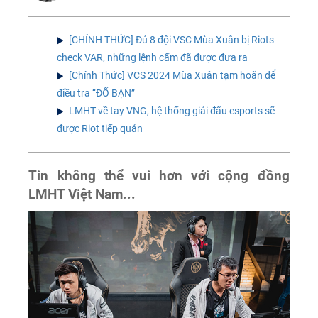
[CHÍNH THỨC] Đủ 8 đội VSC Mùa Xuân bị Riots
check VAR, những lệnh cấm đã được đưa ra
[Chính Thức] VCS 2024 Mùa Xuân tạm hoãn để
điều tra “ĐỐ BẠN”
LMHT về tay VNG, hệ thống giải đấu esports sẽ
được Riot tiếp quản
Tin không thể vui hơn với cộng đồng
LMHT Việt Nam...