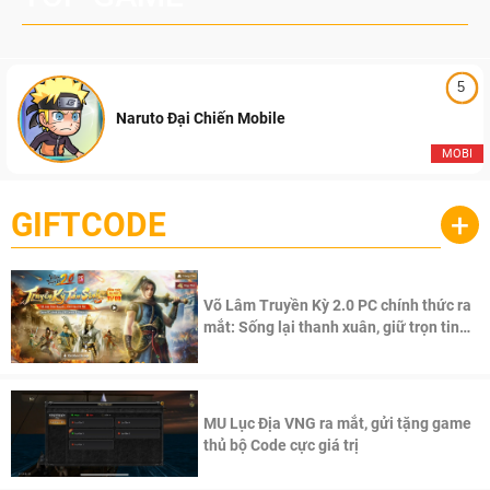
5
Naruto Đại Chiến Mobile
MOBI
GIFTCODE
+
Võ Lâm Truyền Kỳ 2.0 PC chính thức ra
mắt: Sống lại thanh xuân, giữ trọn tinh
thần Võ Lâm
MU Lục Địa VNG ra mắt, gửi tặng game
thủ bộ Code cực giá trị