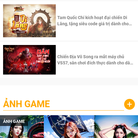
Tam Quốc Chí kích hoạt đại chiến Di
Lăng, tặng siêu code giá trị dành cho
100 độc giả đầu tiên.
Chiến Địa Vô Song ra mắt máy chủ
VS57, sân chơi đích thực dành cho dân
cày
ẢNH GAME
+
ẢNH GAME