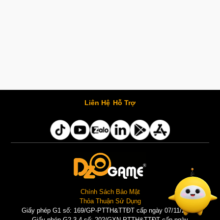
Liên Hệ
Hỗ Trợ
Chính Sách Bảo Mật
Thỏa Thuận Sử Dụng
Giấy phép G1 số: 169/GP-PTTH&TTĐT cấp ngày 07/11/2025 |
Giấy phép G2,3,4 số: 202/GXN-PTTH&TTĐT cấp ngày