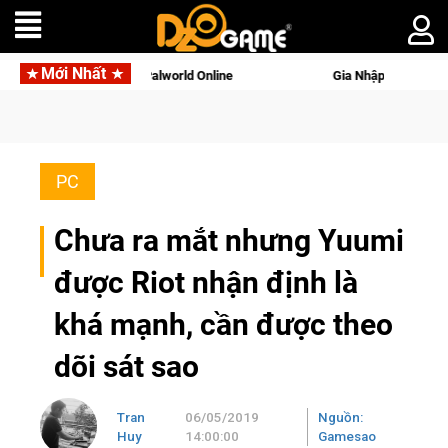
Mới Nhất
ới tên gọi Palworld Online
Gia Nhập Closed Beta Norse Saga:
PC
Chưa ra mắt nhưng Yuumi
được Riot nhận định là
khá mạnh, cần được theo
dõi sát sao
Tran
06/05/2019
Nguồn:
Huy
14:00:00
Gamesao