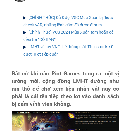
[CHÍNH THỨC] Đủ 8 đội VSC Mùa Xuân bị Riots
check VAR, những lệnh cấm đã được đưa ra
[Chính Thức] VCS 2024 Mùa Xuân tạm hoãn để
điều tra “ĐỐ BẠN”
LMHT về tay VNG, hệ thống giải đấu esports sẽ
được Riot tiếp quản
Bất cứ khi nào Riot Games tung ra một vị
tướng mới, cộng đồng LMHT dường như
nín thở để chờ xem liệu nhân vật này có
phải là cái tên tiếp theo lọt vào danh sách
bị cấm vĩnh viễn không.