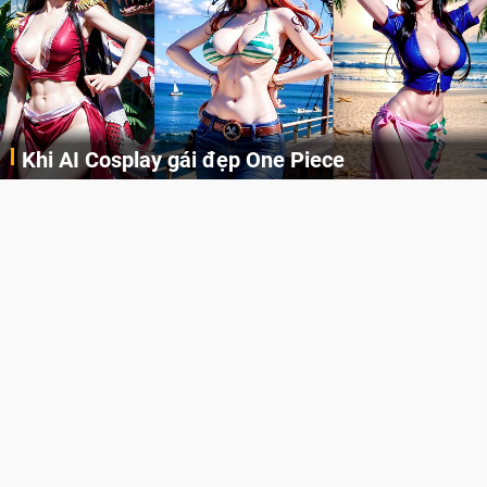
Cosplay Xiangling siêu cute
Cùng thưởng thức những hình ảnh cosplay Xiangling trong Genshin Impact siêu dễ thương của người dùng Weibo "阿包也是兔娘"