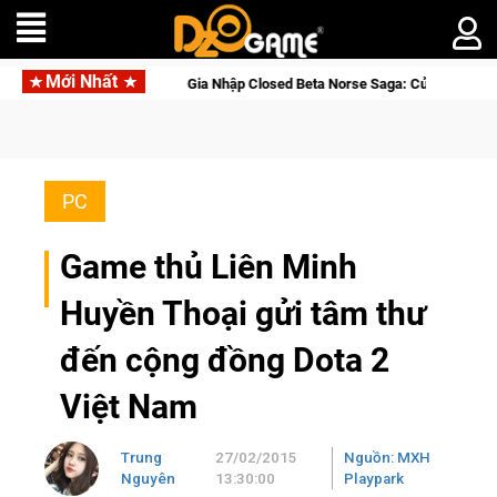
Mới Nhất
Gia Nhập Closed Beta Norse Saga: Cửu Giới Thức Tỉnh, Săn DJI Osmo 
PC
Game thủ Liên Minh
Huyền Thoại gửi tâm thư
đến cộng đồng Dota 2
Việt Nam
Trung
27/02/2015
Nguồn: MXH
Nguyên
13:30:00
Playpark