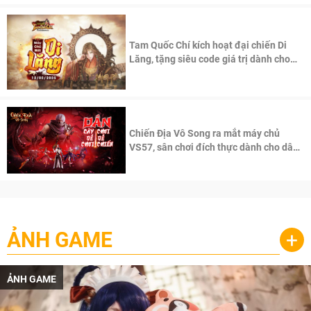
Tam Quốc Chí kích hoạt đại chiến Di
Lăng, tặng siêu code giá trị dành cho
100 độc giả đầu tiên.
Chiến Địa Vô Song ra mắt máy chủ
VS57, sân chơi đích thực dành cho dân
cày
ẢNH GAME
+
ẢNH GAME