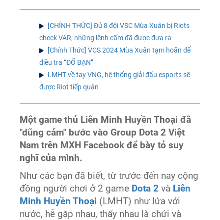
[CHÍNH THỨC] Đủ 8 đội VSC Mùa Xuân bị Riots
check VAR, những lệnh cấm đã được đưa ra
[Chính Thức] VCS 2024 Mùa Xuân tạm hoãn để
điều tra “ĐỐ BẠN”
LMHT về tay VNG, hệ thống giải đấu esports sẽ
được Riot tiếp quản
Một game thủ Liên Minh Huyền Thoại đã
"dũng cảm" bước vào Group Dota 2 Việt
Nam trên MXH Facebook để bày tỏ suy
nghĩ của mình.
Như các bạn đã biết, từ trước đến nay cộng
đồng người chơi ở 2 game
Dota 2
và
Liên
Minh Huyền Thoại
(LMHT) như lửa với
nước, hễ gặp nhau, thấy nhau là chửi và