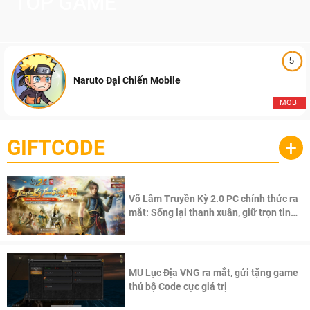
TOP GAME
5
Naruto Đại Chiến Mobile
MOBI
GIFTCODE
+
Võ Lâm Truyền Kỳ 2.0 PC chính thức ra
mắt: Sống lại thanh xuân, giữ trọn tinh
thần Võ Lâm
MU Lục Địa VNG ra mắt, gửi tặng game
thủ bộ Code cực giá trị