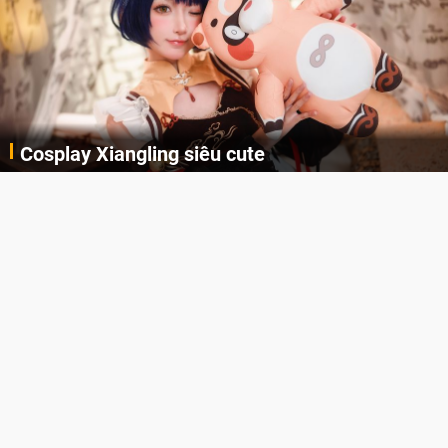
Cosplay Xiangling siêu cute
Cùng thưởng thức những hình ảnh cosplay Xiangling trong Genshin Impact siêu dễ thương của người dùng Weibo "阿包也是兔娘"