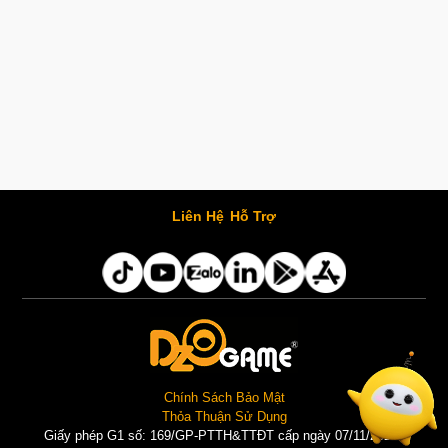
Liên Hệ
Hỗ Trợ
Chính Sách Bảo Mật
Thỏa Thuận Sử Dụng
Giấy phép G1 số: 169/GP-PTTH&TTĐT cấp ngày 07/11/2025 |