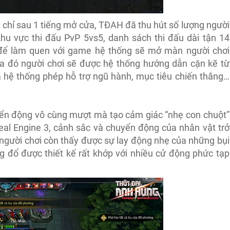
 chỉ sau 1 tiếng mở cửa, TĐAH đã thu hút số lượng người
hu vực thi đấu PvP 5vs5, danh sách thi đấu dài tận 14
à để làm quen với game hệ thống sẽ mở màn người chơi
a đó người chơi sẽ được hệ thống hướng dẫn cặn kẽ từ
à hệ thống phép hỗ trợ ngũ hành, mục tiêu chiến thắng…
uyển động vô cùng mượt mà tạo cảm giác “nhẹ con chuột”
eal Engine 3, cảnh sắc và chuyển động của nhân vật trở
 người chơi còn thấy được sự lay động nhẹ của những bụi
g đổ được thiết kế rất khớp với nhiều cử động phức tạp