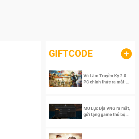
GIFTCODE
+
Võ Lâm Truyền Kỳ 2.0
PC chính thức ra mắt:
Sống lại thanh xuân, giữ
trọn tinh thần Võ Lâm
MU Lục Địa VNG ra mắt,
gửi tặng game thủ bộ
Code cực giá trị