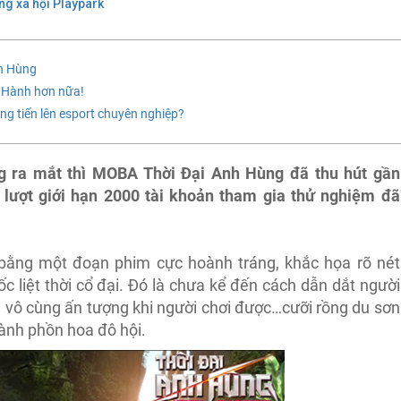
g xã hội Playpark
nh Hùng
Ăn Hành hơn nữa!
g tiến lên esport chuyên nghiệp?
ng ra mắt thì MOBA Thời Đại Anh Hùng đã thu hút gần
lượt giới hạn 2000 tài khoản tham gia thử nghiệm đã
ằng một đoạn phim cực hoành tráng, khắc họa rõ nét
 liệt thời cổ đại. Đó là chưa kể đến cách dẫn dắt người
e vô cùng ấn tượng khi người chơi được…cưỡi rồng du sơn
hành phồn hoa đô hội.