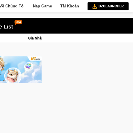
Về Chúng Tôi
Nạp Game
Tài Khoản
 List
orse Saga: Cửu Giới Thức Tỉnh, Săn DJI Osmo Pocket 3 Ngay Hôm Nay