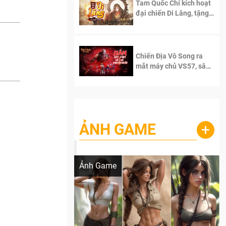
Tam Quốc Chí kích hoạt
đại chiến Di Lăng, tặng
siêu code giá trị dành
cho 100 độc giả đầu
tiên.
Chiến Địa Vô Song ra
mắt máy chủ VS57, sân
chơi đích thực dành cho
dân cày
ẢNH GAME
+
Lala Croft vừa nóng vừa xinh dưới nét vẽ
của AI
Ảnh Game