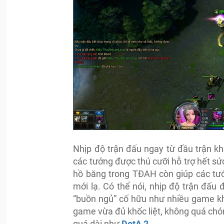
Nhịp độ trận đấu ngay từ đầu trận kh
các tướng được thú cưỡi hỗ trợ hết sức
hồ băng trong TĐAH còn giúp các tướ
mới lạ. Có thể nói, nhịp độ trận đấu
“buồn ngủ” cố hữu như nhiều game kh
game vừa đủ khốc liệt, không quá ch
quá dài như
DotA 2
.