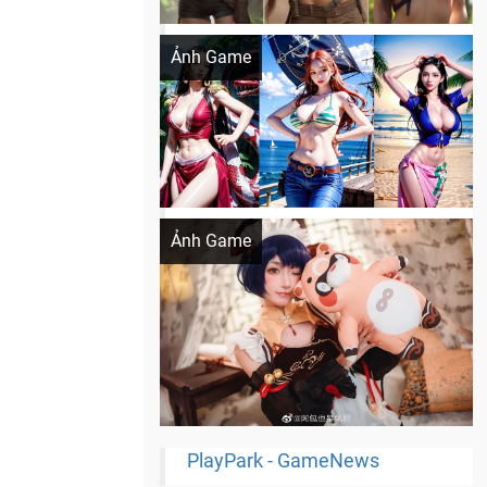
Khi AI Cosplay gái đẹp One Piece
Ảnh Game
Cosplay Xiangling siêu cute
Ảnh Game
PlayPark - GameNews