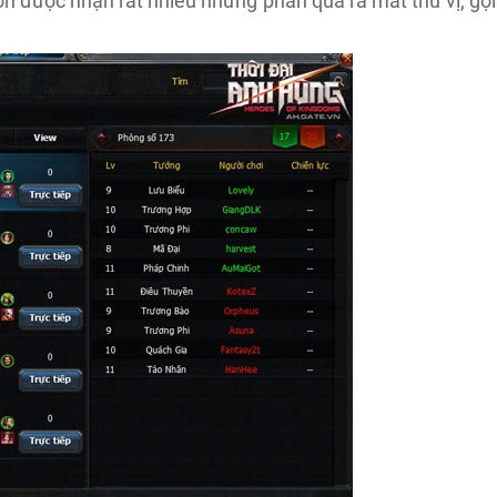
n được nhận rất nhiều những phần quà ra mắt thú vị, gợi
.