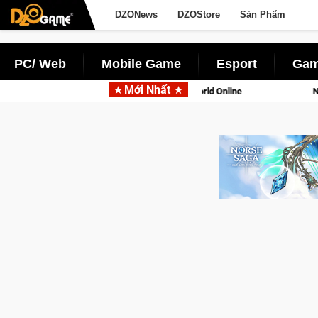
DZONews
DZOStore
Sản Phẩm
PC/ Web
Mobile Game
Esport
Gam
Mới Nhất
gọi Palworld Online
Norse Saga Chính Thức Mở Cửa Closed Be