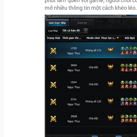
phút làm quen với game, người chơi cò
mở nhiều thông tin một cách khéo léo