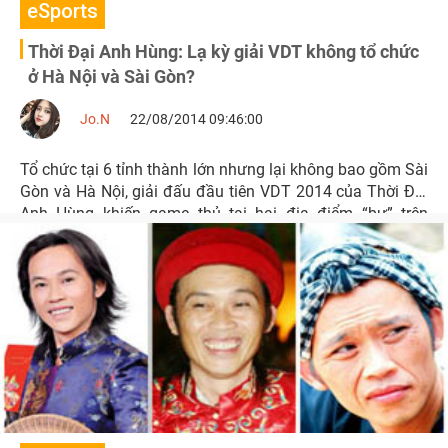
eSports
Thời Đại Anh Hùng: Lạ kỳ giải VDT không tổ chức
ở Hà Nội và Sài Gòn?
Jo.N
22/08/2014 09:46:00
Tổ chức tại 6 tỉnh thành lớn nhưng lại không bao gồm Sài
Gòn và Hà Nội, giải đấu đầu tiên VDT 2014 của Thời Đại
Anh Hùng khiến game thủ tại hai địa điểm “bự” trên
không khỏi “đắng lòng” lên tiếng.