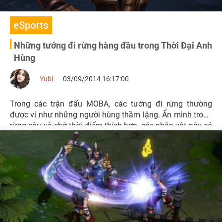
eSports
Những tướng đi rừng hàng đầu trong Thời Đại Anh
Hùng
Yubi
03/09/2014 16:17:00
Trong các trận đấu MOBA, các tướng đi rừng thường
được ví như những người hùng thầm lặng. Ẩn mình trong
rừng sâu và chờ thời điểm thích hợp, các nhân vật này có
thể tỏa sáng và mang lại lợi thế lớn cho cả đội với những
pha gank chớp nhoáng.