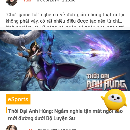
Yubi
07/08/2014 12:20:00
"Chơi game tốt" nghe có vẻ đơn giản nhưng thật ra lại
không phải vậy, có rất nhiều điều được tạo nên từ chính
kinh nghiệm và kỹ năng cá nhân để ngày qua ngày trở
thành một điểm mạnh.
eSports
Thời Đại Anh Hùng: Ngắm nghía tận mắt ngôi sao
mới đường dưới Bộ Luyện Sư