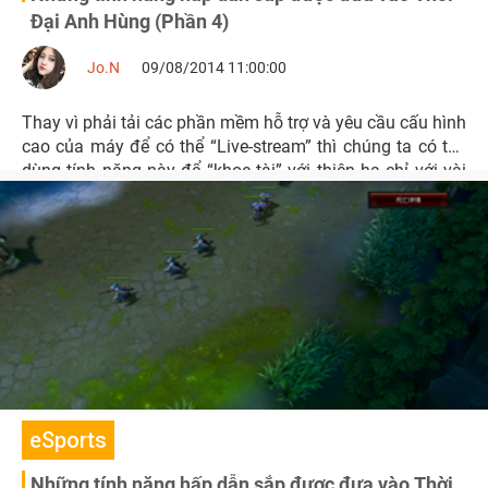
Đại Anh Hùng (Phần 4)
Jo.N
09/08/2014 11:00:00
Thay vì phải tải các phần mềm hỗ trợ và yêu cầu cấu hình
cao của máy để có thể “Live-stream” thì chúng ta có thể
dùng tính năng này để “khoe tài” với thiên hạ chỉ với vài
bước vô cùng đơn giản và hiệu quả
eSports
Những tính năng hấp dẫn sắp được đưa vào Thời