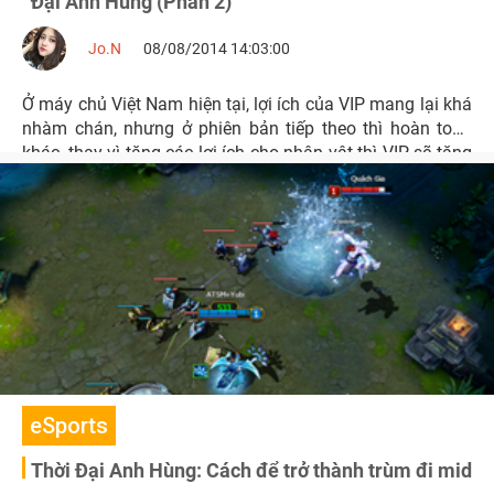
Đại Anh Hùng (Phần 2)
Jo.N
08/08/2014 14:03:00
Ở máy chủ Việt Nam hiện tại, lợi ích của VIP mang lại khá
nhàm chán, nhưng ở phiên bản tiếp theo thì hoàn toàn
khác, thay vì tăng các lợi ích cho nhân vật thì VIP sẽ tặng
thêm cho những người chơi các món đồ “có giá trị” vào
mỗi thứ 2 hằng tuần.
eSports
Thời Đại Anh Hùng: Cách để trở thành trùm đi mid