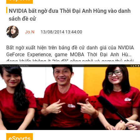
NVIDIA bất ngờ đưa Thời Đại Anh Hùng vào danh
sách đề cử
Jo.N
13/08/2014 13:44:00
Bất ngờ xuất hiện trên bảng đề cử danh giá của NVIDIA
GeForce Experience, game MOBA Thời Đại Anh Hùng
đang khiến không ít “tín đồ” công nghệ và game thủ phải
trầm trồ, ngạc nhiên.
eSports