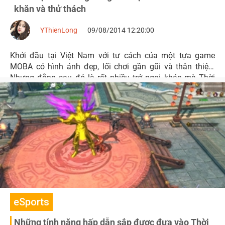
khăn và thử thách
YThienLong
09/08/2014 12:20:00
Khởi đầu tại Việt Nam với tư cách của một tựa game
MOBA có hình ảnh đẹp, lối chơi gần gũi và thân thiện.
Nhưng đằng sau đó là rất nhiều trở ngại khác mà Thời
Đại Anh Hùng đang để lộ ra trước mắt người chơi.
eSports
Những tính năng hấp dẫn sắp được đưa vào Thời