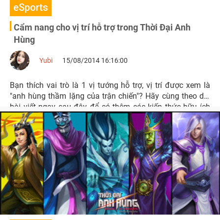
eSports
Cẩm nang cho vị trí hỗ trợ trong Thời Đại Anh
Hùng
Yubi
15/08/2014 16:16:00
Bạn thích vai trò là 1 vị tướng hỗ trợ, vị trí được xem là
"anh hùng thầm lặng của trận chiến"? Hãy cùng theo dõi
bài viết ngay sau đây để có thêm các kiến thức hữu ích
và hoàn thành sứ mạng của mình.