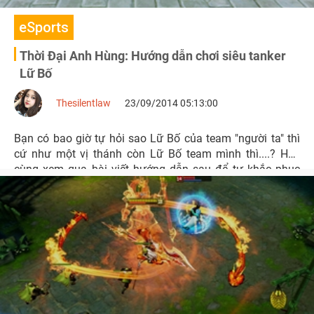
eSports
Thời Đại Anh Hùng: Hướng dẫn chơi siêu tanker
Lữ Bố
Thesilentlaw
23/09/2014 05:13:00
Bạn có bao giờ tự hỏi sao Lữ Bố của team "người ta" thì
cứ như một vị thánh còn Lữ Bố team mình thì....? Hãy
cùng xem qua bài viết hướng dẫn sau để tự khắc phục
vấn nạn Lữ Bố "của người ta" và Lữ Bố nhà mình!