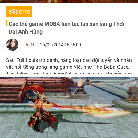
eSports
Cao thủ game MOBA liên tục lấn sân sang Thời
Đại Anh Hùng
Jo.N
25/09/2014 16:56:00
Sau Full Louis trứ danh, hàng loạt các đội tuyển và nhân
vật nổi tiếng trong làng game Việt như The BoBa Queen,
The Silent Law hay Annie18 cũng liên tục chuyển qua
tham gia game MOBA Thời Đại Anh Hùng.