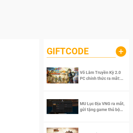
GIFTCODE
+
Võ Lâm Truyền Kỳ 2.0
PC chính thức ra mắt:
Sống lại thanh xuân, giữ
trọn tinh thần Võ Lâm
MU Lục Địa VNG ra mắt,
gửi tặng game thủ bộ
Code cực giá trị