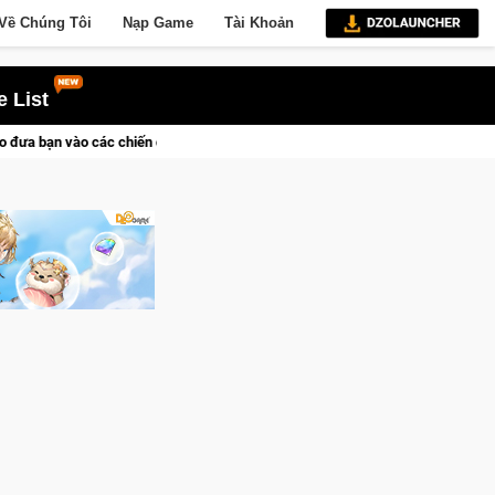
Về Chúng Tôi
Nạp Game
Tài Khoản
 List
 sử khốc liệt
CFVL 2026 Mùa 2 khép lại với hành trình đầy cả