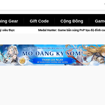
ing Gear
Gift Code
Cộng Đồng
Game
al Hunter: Game bắn súng PvP tọa độ đỉnh cao đưa bạn vào các chiến dịch lịch