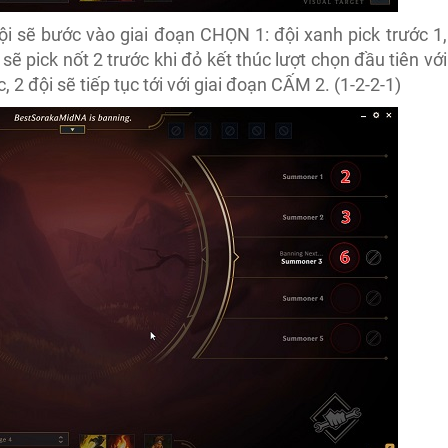
ội sẽ bước vào giai đoạn CHỌN 1: đội xanh pick trước 1,
sẽ pick nốt 2 trước khi đỏ kết thúc lượt chọn đầu tiên với
, 2 đội sẽ tiếp tục tới với giai đoạn CẤM 2. (1-2-2-1)