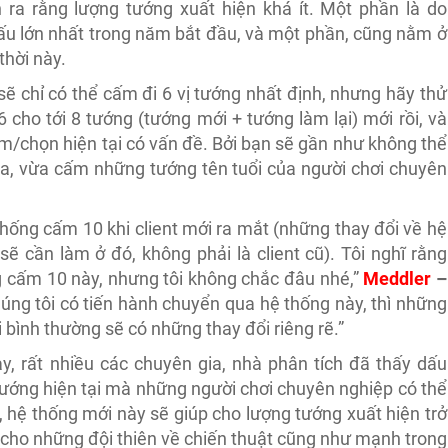
n ra rằng lượng tướng xuất hiện khá ít. Một phần là do
đấu lớn nhất trong năm bắt đầu, và một phần, cũng nằm ở
thời này.
ẽ chỉ có thể cấm đi 6 vị tướng nhất định, nhưng hãy thử
cho tới 8 tướng (tướng mới + tướng làm lại) mới rồi, và
ấm/chọn hiện tại có vấn đề. Bởi bạn sẽ gần như không thể
, vừa cấm những tướng tên tuổi của người chơi chuyên
thống cấm 10 khi client mới ra mắt (những thay đổi về hệ
 cần làm ở đó, không phải là client cũ). Tôi nghĩ rằng
g cấm 10 này, nhưng tôi không chắc đâu nhé,”
Meddler
–
húng tôi có tiến hành chuyển qua hệ thống này, thì những
 bình thường sẽ có những thay đổi riêng rẽ.”
ày, rất nhiều các chuyên gia, nhà phân tích đã thấy dấu
 tướng hiện tại mà những người chơi chuyên nghiệp có thể
ết, hệ thống mới này sẽ giúp cho lượng tướng xuất hiện trở
 cho những đội thiên về chiến thuật cũng như mạnh trong