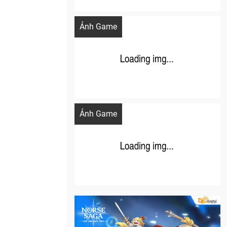
Khi AI Cosplay gái đẹp One Piece
Ảnh Game
Cosplay Xiangling siêu cute
Ảnh Game