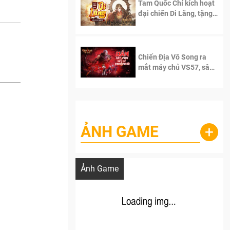
Tam Quốc Chí kích hoạt
đại chiến Di Lăng, tặng
siêu code giá trị dành
cho 100 độc giả đầu
tiên.
Chiến Địa Vô Song ra
mắt máy chủ VS57, sân
chơi đích thực dành cho
dân cày
ẢNH GAME
+
Lala Croft vừa nóng vừa xinh dưới nét vẽ
của AI
Ảnh Game