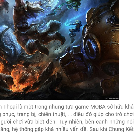
ền Thoại là một trong những tựa game MOBA sở hữu khá
 phục, trang bị, chiến thuật, … điều đó giúp cho trò chơi
gười chơi vừa biết đến. Tuy nhiên, bên cạnh những nội
năng, hệ thống gặp khá nhiều vấn đề. Sau khi Chung Kết