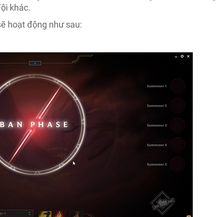
ội khác.
sẽ hoạt động như sau: