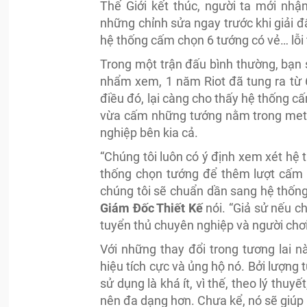
Thế Giới kết thúc, người ta mới nhậ
những chỉnh sửa ngay trước khi giải 
hệ thống cấm chọn 6 tướng có vẻ… lỗi 
Trong một trận đấu bình thường, bạn s
nhẩm xem, 1 năm Riot đã tung ra từ 6 
điều đó, lại càng cho thấy hệ thống c
vừa cấm những tướng nằm trong meta
nghiệp bên kia cả.
“Chúng tôi luôn có ý định xem xét hệ 
thống chọn tướng để thêm lượt cấm sẽ
chúng tôi sẽ chuẩn dần sang hệ thốn
Giám Đốc Thiết Kế
nói. “Giả sử nếu c
tuyển thủ chuyên nghiệp và người chơi
Với những thay đổi trong tương lai n
hiệu tích cực và ủng hộ nó. Bởi lượng
sử dụng là khá ít, vì thế, theo lý thuy
nên đa dạng hơn. Chưa kể, nó sẽ giúp