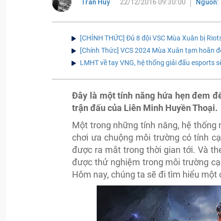
Tran Huy
22/12/2016 09:30:00
Nguồn: 
[CHÍNH THỨC] Đủ 8 đội VSC Mùa Xuân bị Riot
[Chính Thức] VCS 2024 Mùa Xuân tạm hoãn để
LMHT về tay VNG, hệ thống giải đấu esports s
Đây là một tính năng hứa hẹn đem đế
trận đấu của Liên Minh Huyền Thoại.
Một trong những tính năng, hệ thống
chơi ưa chuộng môi trường có tính c
được ra mắt trong thời gian tới. Và t
được thử nghiệm trong môi trường cạ
Hôm nay, chúng ta sẽ đi tìm hiểu một 