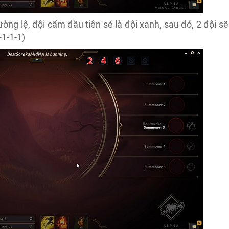
ng lệ, đội cấm đầu tiên sẽ là đội xanh, sau đó, 2 đội sẽ
-1-1-1)