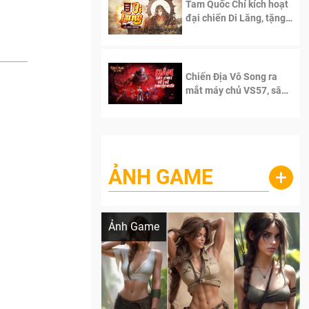
Tam Quốc Chí kích hoạt
đại chiến Di Lăng, tặng
siêu code giá trị dành
cho 100 độc giả đầu
tiên.
Chiến Địa Vô Song ra
mắt máy chủ VS57, sân
chơi đích thực dành cho
dân cày
ẢNH GAME
+
Lala Croft vừa nóng vừa xinh dưới nét vẽ
của AI
Ảnh Game