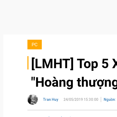
PC
[LMHT] Top 5 X
"Hoàng thượn
Tran Huy
24/05/2019 15:30:00
Nguồn: