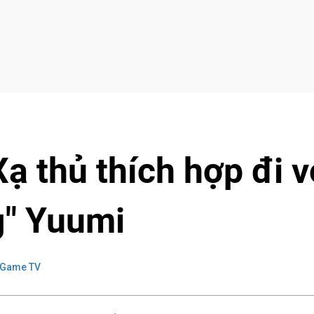
ạ thủ thích hợp đi v
g" Yuumi
 Game TV