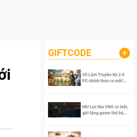
GIFTCODE
+
ới
Võ Lâm Truyền Kỳ 2.0
PC chính thức ra mắt:
Sống lại thanh xuân, giữ
trọn tinh thần Võ Lâm
MU Lục Địa VNG ra mắt,
gửi tặng game thủ bộ
Code cực giá trị