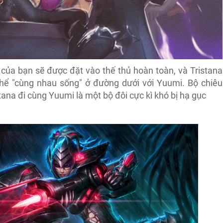
của bạn sẽ được đặt vào thế thủ hoàn toàn, và Tristana
hể "cùng nhau sống" ở đường dưới với Yuumi. Bộ chiêu
tana đi cùng Yuumi là một bộ đôi cực kì khó bị hạ gục