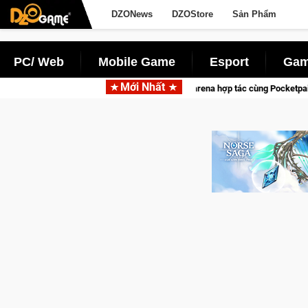
DZONews
DZOStore
Sản Phẩm
PC/ Web
Mobile Game
Esport
Gam
Mới Nhất
Garena hợp tác cùng Pocketpair đưa bom tấn săn thú sinh tồn lên di động với 