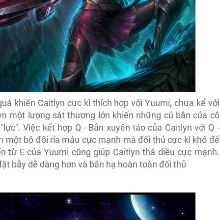
quả khiến Caitlyn cực kì thích hợp với Yuumi, chưa kể với
yn một lượng sát thương lớn khiến những cú bắn của cô
"lực". Việc kết hợp Q - Bắn xuyên táo của Caitlyn với Q -
n một bộ đôi rỉa máu cực mạnh mà đối thủ cực kì khó để
n từ E của Yuumi cũng giúp Caitlyn thả diều cực mạnh.
đặt bẫy dễ dàng hơn và bắn hạ hoàn toàn đối thủ