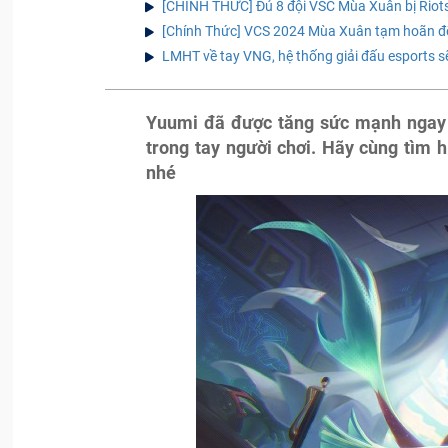
[CHÍNH THỨC] Đủ 8 đội VSC Mùa Xuân bị Riot
[Chính Thức] VCS 2024 Mùa Xuân tạm hoãn để
LMHT về tay VNG, hệ thống giải đấu esports s
Yuumi đã được tăng sức mạnh ngay 
trong tay người chơi. Hãy cùng tìm 
nhé