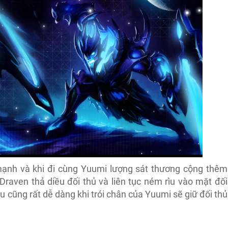
ạnh và khi đi cùng Yuumi lượng sát thương cộng thêm
Draven thả diều đối thủ và liên tục ném rìu vào mặt đối
au cũng rất dễ dàng khi trói chân của Yuumi sẽ giữ đối thủ