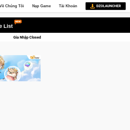
Về Chúng Tôi
Nạp Game
Tài Khoản
 List
ửu Giới Thức Tỉnh, Săn DJI Osmo Pocket 3 Ngay Hôm Nay
Lin