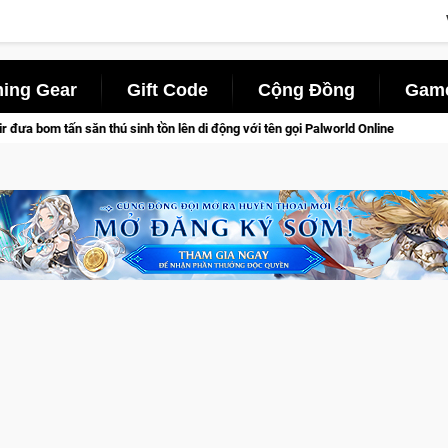
ing Gear
Gift Code
Cộng Đồng
Game
tên gọi Palworld Online
Gia Nhập Closed Beta Norse Saga: C