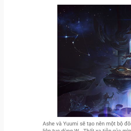
Ashe và Yuumi sẽ tạo nên một bộ đôi
liên tục dùng W - Thất xạ tiễn của mì