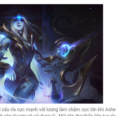
 cấu rỉa cực mạnh với lượng làm chậm cực lớn khi Ashe
nh còn Yuumi sẽ sử dụng Q - Mũi tên thơ thẩn liên tục rỉa