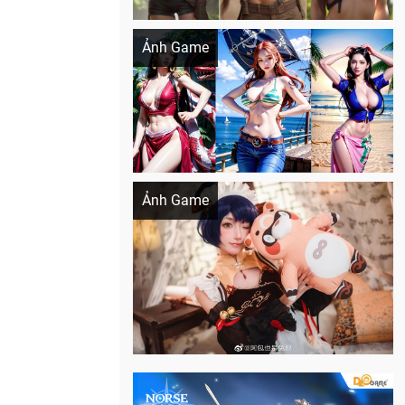
Khi AI Cosplay gái đẹp One Piece
Ảnh Game
Cosplay Xiangling siêu cute
Ảnh Game