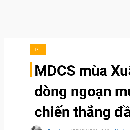
PC
MDCS mùa Xuâ
dòng ngoạn m
chiến thắng đầ