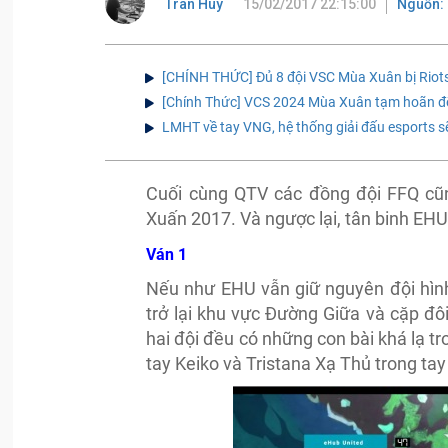
Tran Huy
15/02/2017 22:15:00
Nguồn: 
[CHÍNH THỨC] Đủ 8 đội VSC Mùa Xuân bị Riot
[Chính Thức] VCS 2024 Mùa Xuân tạm hoãn để
LMHT về tay VNG, hệ thống giải đấu esports s
Cuối cùng QTV các đồng đội FFQ cũ
Xuấn 2017. Và ngược lại, tân binh EHU
Ván 1
Nếu như EHU vẫn giữ nguyên đội hình 
trở lại khu vực Đường Giữa và cặp đô
hai đội đều có những con bài khá lạ t
tay Keiko và Tristana Xạ Thủ trong ta