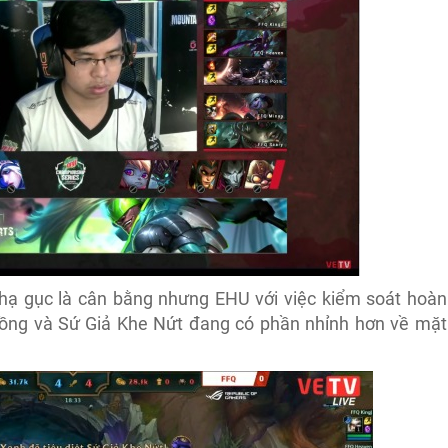
m hạ gục là cân bằng nhưng EHU với việc kiểm soát hoàn
Rồng và Sứ Giả Khe Nứt đang có phần nhỉnh hơn về mặt