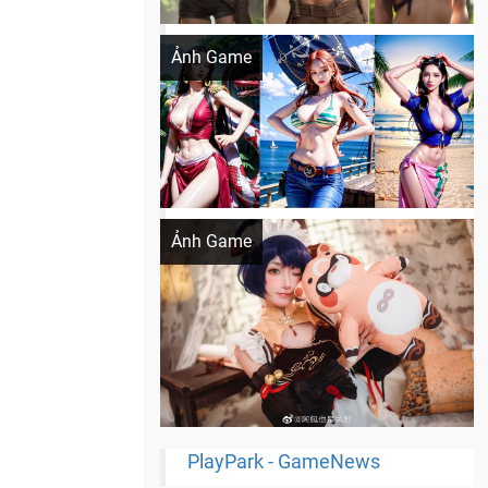
Khi AI Cosplay gái đẹp One Piece
Ảnh Game
Cosplay Xiangling siêu cute
Ảnh Game
PlayPark - GameNews