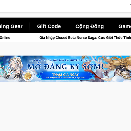
ing Gear
Gift Code
Cộng Đồng
Game
d Beta Norse Saga: Cửu Giới Thức Tỉnh, Săn DJI Osmo Pocket 3 Ngay Hôm Na