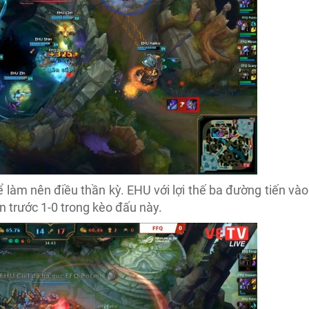
 làm nên điều thần kỳ. EHU với lợi thế ba đường tiến vào
 trước 1-0 trong kèo đấu này.