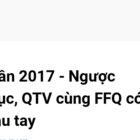
n 2017 - Ngược
ục, QTV cùng FFQ c
u tay