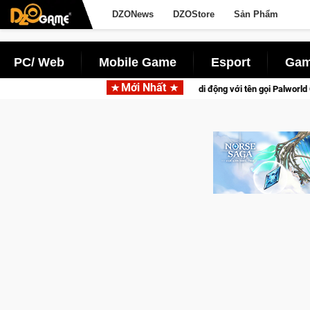
DZONews
DZOStore
Sản Phẩm
PC/ Web
Mobile Game
Esport
Gam
Mới Nhất
h tồn lên di động với tên gọi Palworld Online
Gia Nhập Close