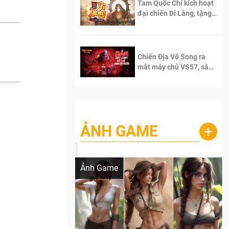
Tam Quốc Chí kích hoạt
đại chiến Di Lăng, tặng
siêu code giá trị dành
cho 100 độc giả đầu
tiên.
Chiến Địa Vô Song ra
mắt máy chủ VS57, sân
chơi đích thực dành cho
dân cày
ẢNH GAME
+
Lala Croft vừa nóng vừa xinh dưới nét vẽ
của AI
Ảnh Game