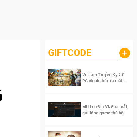
GIFTCODE
+
Võ Lâm Truyền Kỳ 2.0
PC chính thức ra mắt:
Sống lại thanh xuân, giữ
ó
trọn tinh thần Võ Lâm
MU Lục Địa VNG ra mắt,
gửi tặng game thủ bộ
Code cực giá trị