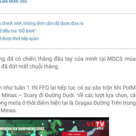
Liên Minh 360
s check VAR, những lệnh cấm đã được đưa ra
 điều tra “ĐỐ BẠN”
ẽ được Riot tiếp quản
ng đã có chiến thắng đầu tay của mình tại MDCS mùa
 đã đứt mất chuỗi thắng.
như tuần 1 thì FFQ lại tiếp tục có sự xáo trộn khi PotM
i Minas – Scary đi Đường Dưới. Về các lượt lựa chọn, cả
rong meta ở thời điểm hiện tại là Gragas Đường Trên trong
y Minas.