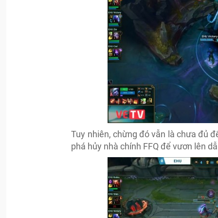
Tuy nhiên, chừng đó vẫn là chưa đủ để
phá hủy nhà chính FFQ để vươn lên dẫn