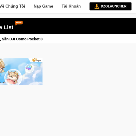
Về Chúng Tôi
Nạp Game
Tài Khoản
 List
y
Lineage W – Quyền lực và tài phú sẽ về tay kẻ đoạt được V