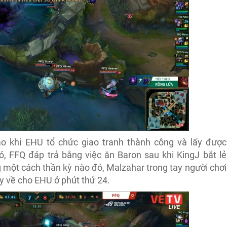
o khi EHU tổ chức giao tranh thành công và lấy được
 FFQ đáp trả bằng việc ăn Baron sau khi KingJ bắt lẻ
một cách thần kỳ nào đó, Malzahar trong tay người chơi
y về cho EHU ở phút thứ 24.