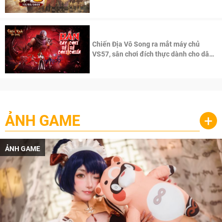
100 độc giả đầu tiên.
Chiến Địa Vô Song ra mắt máy chủ
VS57, sân chơi đích thực dành cho dân
cày
ẢNH GAME
+
ẢNH GAME