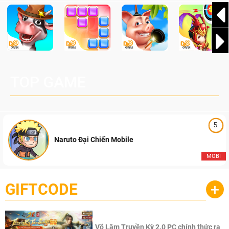
TOP GAME
5
Naruto Đại Chiến Mobile
MOBI
GIFTCODE
+
Võ Lâm Truyền Kỳ 2.0 PC chính thức ra