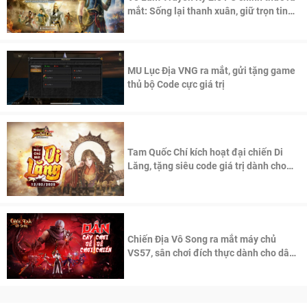
mắt: Sống lại thanh xuân, giữ trọn tinh
thần Võ Lâm
MU Lục Địa VNG ra mắt, gửi tặng game
thủ bộ Code cực giá trị
Tam Quốc Chí kích hoạt đại chiến Di
Lăng, tặng siêu code giá trị dành cho
100 độc giả đầu tiên.
Chiến Địa Vô Song ra mắt máy chủ
VS57, sân chơi đích thực dành cho dân
cày