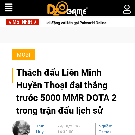
Mới Nhất
sinh tồn lên di động với tên gọi Palworld Online
Gia Nhập Cl
MOBI
Thách đấu Liên Minh
Huyền Thoại đại thắng
trước 5000 MMR DOTA 2
trong trận đấu lịch sử
Tran
24/10/2016
Nguồn:
Huy
16:30:00
Gamek