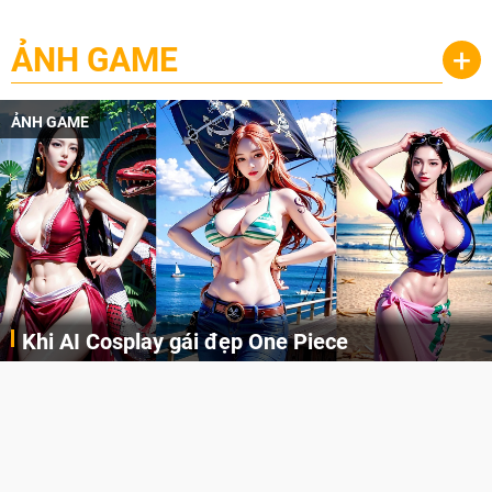
ẢNH GAME
+
ẢNH GAME
Khi AI Cosplay gái đẹp One Piece
Những cô nàng nóng bỏng Boa Hancock, Nico Robin, Nami, Yamato hay Perona được AI vẽ lại dưới hình thức Cosplay cực kỳ chuẩn chỉnh.