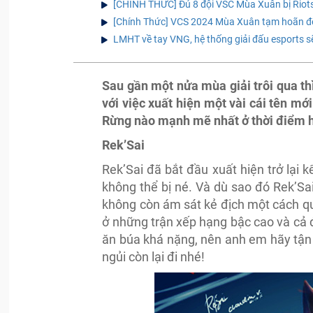
[CHÍNH THỨC] Đủ 8 đội VSC Mùa Xuân bị Riot
[Chính Thức] VCS 2024 Mùa Xuân tạm hoãn để
LMHT về tay VNG, hệ thống giải đấu esports s
Sau gần một nửa mùa giải trôi qua thì
với việc xuất hiện một vài cái tên mớ
Rừng nào mạnh mẽ nhất ở thời điểm h
Rek’Sai
Rek’Sai đã bắt đầu xuất hiện trở lại 
không thể bị né. Và dù sao đó Rek’Sa
không còn ám sát kẻ địch một cách q
ở những trận xếp hạng bậc cao và cả đ
ăn búa khá nặng, nên anh em hãy tận
ngủi còn lại đi nhé!