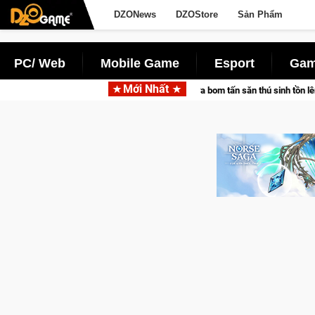
DZONews
DZOStore
Sản Phẩm
PC/ Web
Mobile Game
Esport
Gam
Mới Nhất
tác cùng Pocketpair đưa bom tấn săn thú sinh tồn lên di động với tên gọi Palwo