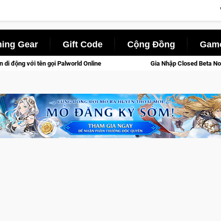
ing Gear
Gift Code
Cộng Đồng
Game
rld Online
Gia Nhập Closed Beta Norse Saga: Cửu Giới Thức 