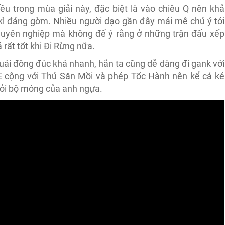
u trong mùa giải này, đặc biệt là vào chiêu Q nên khả
kì đáng gờm. Nhiều người dạo gần đây mải mê chú ý tới
uyên nghiệp mà không để ý rằng ở những trận đấu xếp
 rất tốt khi Đi Rừng nữa.
ái đông đúc khá nhanh, hắn ta cũng dễ dàng đi gank với
 E cộng với Thú Săn Mồi và phép Tốc Hành nên kể cả kẻ
hỏi bộ móng của anh ngựa.