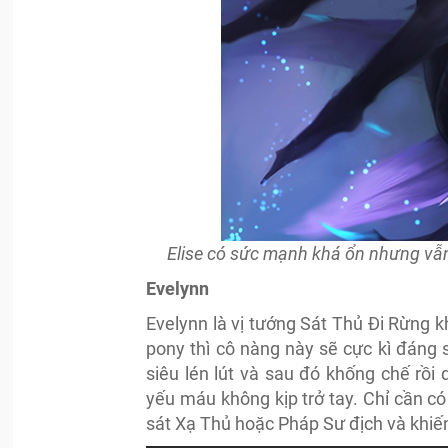
Elise có sức mạnh khá ổn nhưng vẫn
Evelynn
Evelynn là vị tướng Sát Thủ Đi Rừng k
pony thì cô nàng này sẽ cực kì đáng 
siêu lén lút và sau đó khống chế rồi
yếu máu không kịp trở tay. Chỉ cần c
sát Xạ Thủ hoặc Pháp Sư địch và khiến