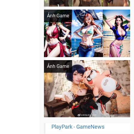
Khi AI Cosplay gái đẹp One Piece
Ảnh Game
Cosplay Xiangling siêu cute
Ảnh Game
PlayPark - GameNews