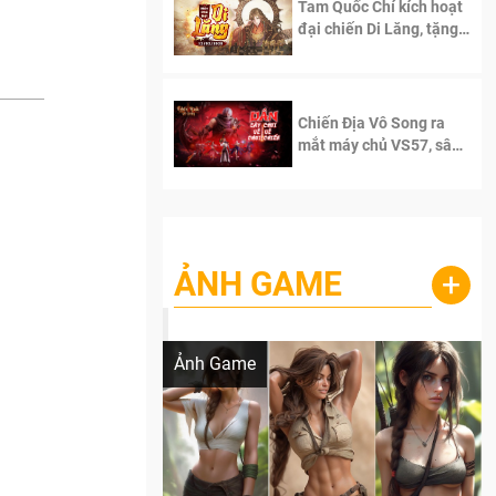
Tam Quốc Chí kích hoạt
đại chiến Di Lăng, tặng
siêu code giá trị dành
cho 100 độc giả đầu
tiên.
Chiến Địa Vô Song ra
mắt máy chủ VS57, sân
chơi đích thực dành cho
dân cày
ẢNH GAME
+
Lala Croft vừa nóng vừa xinh dưới nét vẽ
của AI
Ảnh Game