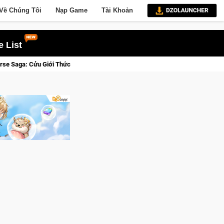
Về Chúng Tôi
Nạp Game
Tài Khoản
 List
Tỉnh, Săn DJI Osmo Pocket 3 Ngay Hôm Nay
Lineage W – Quyề