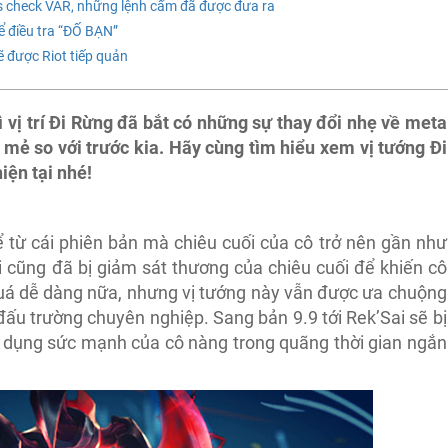
s check VAR, những lệnh cấm đã được đưa ra
 điều tra “ĐỐ BẠN”
ẽ được Riot tiếp quản
 vị trí Đi Rừng đã bắt có những sự thay đổi nhẹ về meta
i mẻ so với trước kia. Hãy cùng tìm hiểu xem vị tướng Đi
iện tại nhé!
kể từ cái phiên bản mà chiêu cuối của cô trở nên gần như
i cũng đã bị giảm sát thương của chiêu cuối để khiến cô
uá dễ dàng nữa, nhưng vị tướng này vẫn được ưa chuộng
ấu trường chuyên nghiệp. Sang bản 9.9 tới Rek’Sai sẽ bị
 dụng sức mạnh của cô nàng trong quãng thời gian ngắn