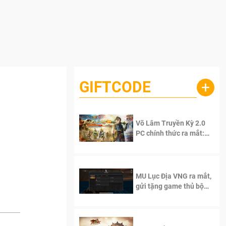
GIFTCODE
+
Võ Lâm Truyền Kỳ 2.0
PC chính thức ra mắt:
Sống lại thanh xuân, giữ
trọn tinh thần Võ Lâm
MU Lục Địa VNG ra mắt,
gửi tặng game thủ bộ
Code cực giá trị