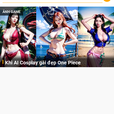
ẢNH GAME
Khi AI Cosplay gái đẹp One Piece
Những cô nàng nóng bỏng Boa Hancock, Nico Robin, Nami, Yamato hay Perona được AI vẽ lại dưới hình thức Cosplay cực kỳ chuẩn chỉnh.