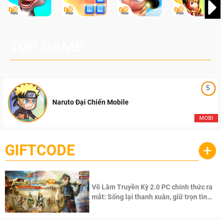
TOP GAME
5
Naruto Đại Chiến Mobile
MOBI
GIFTCODE
+
Võ Lâm Truyền Kỳ 2.0 PC chính thức ra
mắt: Sống lại thanh xuân, giữ trọn tinh
thần Võ Lâm