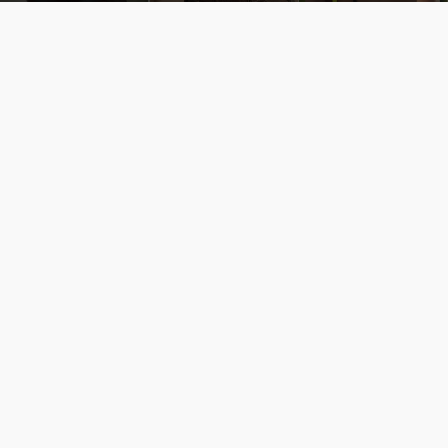
Cùng đến với những hình ảnh Lala Croft của Tomb Raider dưới nét vẽ của AI. Một cô nàng xinh đẹp, nóng bỏng nhưng cũng rắn rỏi và mạnh mẽ.