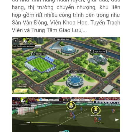
hạng, thị trường chuyển nhượng, khu liên
hợp gồm rất nhiều công trình bên trong như
Sân Vận Động, Viện Khoa Hoc, Tuyển Trạch
Viên và Trung Tâm Giao Lưu,...