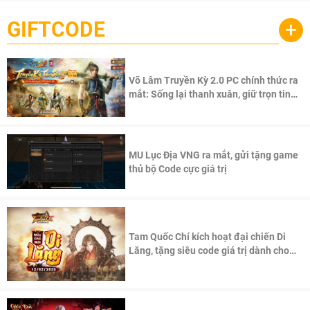
GIFTCODE
+
Võ Lâm Truyền Kỳ 2.0 PC chính thức ra
mắt: Sống lại thanh xuân, giữ trọn tinh
thần Võ Lâm
MU Lục Địa VNG ra mắt, gửi tặng game
thủ bộ Code cực giá trị
Tam Quốc Chí kích hoạt đại chiến Di
Lăng, tặng siêu code giá trị dành cho
100 độc giả đầu tiên.