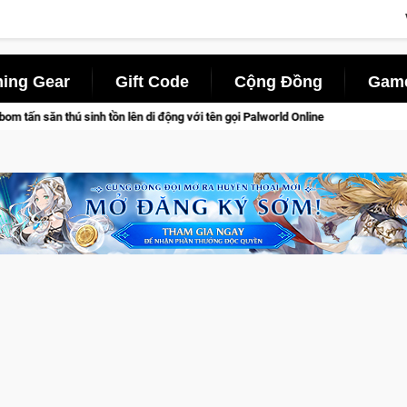
ing Gear
Gift Code
Cộng Đồng
Game
với tên gọi Palworld Online
Gia Nhập Closed Beta Norse Saga