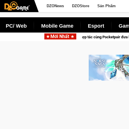
DZONews
DZOStore
Sản Phẩm
PC/ Web
Mobile Game
Esport
Gam
Mới Nhất
Garena hợp tác cùng Pocketpair đưa bom tấn săn thú sinh tồn lên di động 