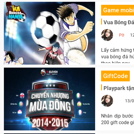
Game mobi
Vua Bóng Đá 
Pờ
1
Lấy cảm hứng t
vua bóng đá hứa
thao hiện nay.
GiftCode
Playpark tặn
13/0
Nhân dịp bước
200 gift code giá