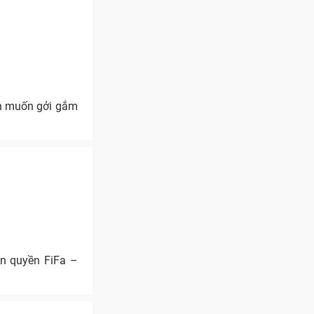
en muốn gởi gắm
ản quyền FiFa –