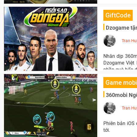
GiftCode
Dzogame tặn
Tran Hu
Nhân dịp 360m
Dzogame Việt 
phần quà hấp d
Game mobi
360mobi Ngô
Tran Hu
Phiên bản iOS 
tới.