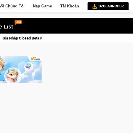
Về Chúng Tôi
Nạp Game
Tài Khoản
 List
: Cửu Giới Thức Tỉnh, Săn DJI Osmo Pocket 3 Ngay Hôm Nay