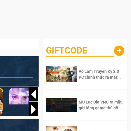
GIFTCODE
+
Võ Lâm Truyền Kỳ 2.0
PC chính thức ra mắt:
Sống lại thanh xuân, giữ
trọn tinh thần Võ Lâm
MU Lục Địa VNG ra mắt,
gửi tặng game thủ bộ
Code cực giá trị