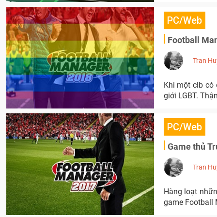
PC/Web
Football Man
Tran Hu
Khi một clb có
giới LGBT. Thậm
PC/Web
Game thủ Tr
Tran Hu
Hàng loạt nhữn
game Football 