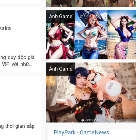
Khi AI Cosplay gái đẹp One Piece
Ảnh Game
saka
ng quý độc già
Cosplay Xiangling siêu cute
 VIP với những
Ảnh Game
g thời gian sắp
PlayPark - GameNews