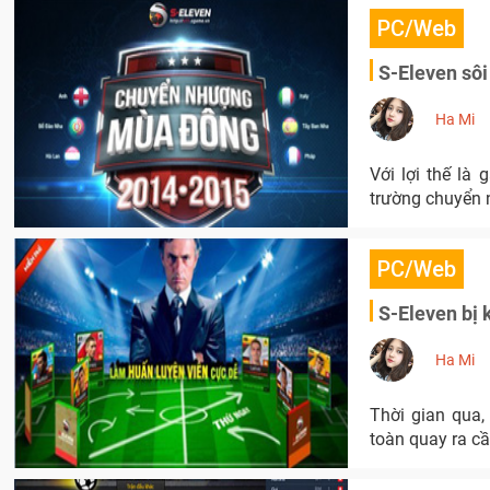
PC/Web
S-Eleven sô
Ha Mi
Với lợi thế là
trường chuyển 
PC/Web
S-Eleven bị 
Ha Mi
Thời gian qua,
toàn quay ra c