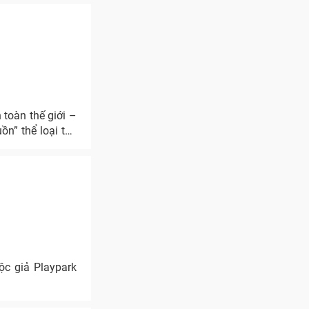
toàn thế giới –
ồn” thể loại thể
c giả Playpark