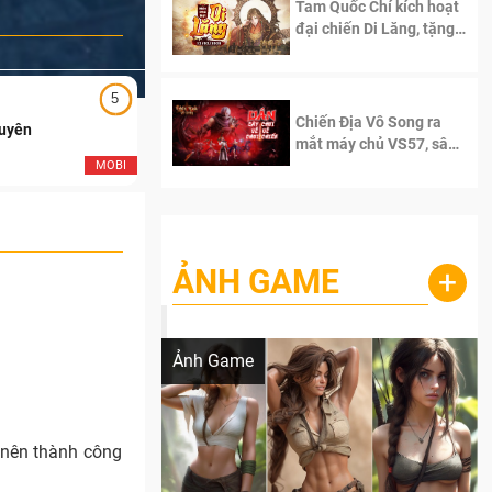
Tam Quốc Chí kích hoạt
đại chiến Di Lăng, tặng
siêu code giá trị dành
cho 100 độc giả đầu
tiên.
5
5
Chiến Địa Vô Song ra
Duyên
Ngạo Thiên Mobile
mắt máy chủ VS57, sân
chơi đích thực dành cho
MOBI
MOB
dân cày
ẢNH GAME
+
Lala Croft vừa nóng vừa xinh dưới nét vẽ
của AI
Ảnh Game
m nên thành công