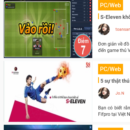
PC/Web
S-Eleven kh
toansa
Đơn giản về đồ
đến game thủ V
PC/Web
5 sự thật th
Jo.N
Bạn có biết rằ
Fifpro tại Việt