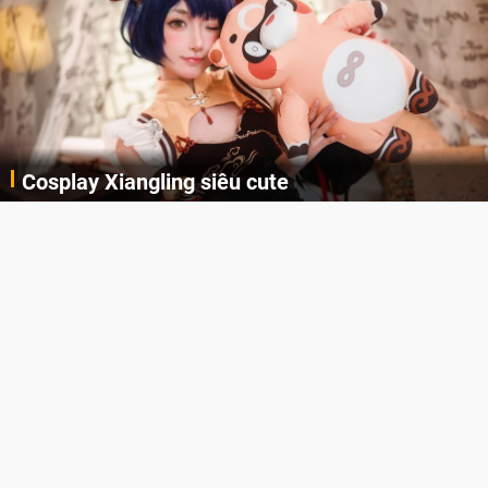
Cosplay Xiangling siêu cute
Cùng thưởng thức những hình ảnh cosplay Xiangling trong Genshin Impact siêu dễ thương của người dùng Weibo "阿包也是兔娘"