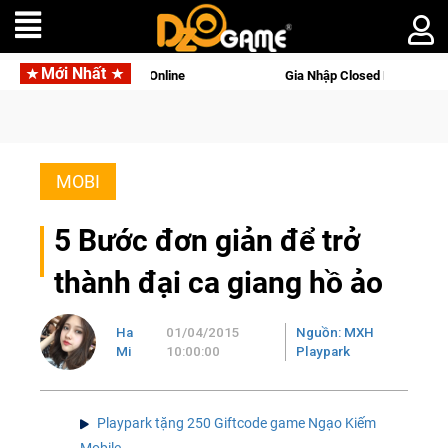
Mới Nhất
 Palworld Online
Gia Nhập Closed Beta Norse Saga: Cửu Giới
MOBI
5 Bước đơn giản để trở
thành đại ca giang hồ ảo
Ha
01/04/2015
Nguồn: MXH
Mi
10:00:00
Playpark
Playpark tặng 250 Giftcode game Ngạo Kiếm
Mobile