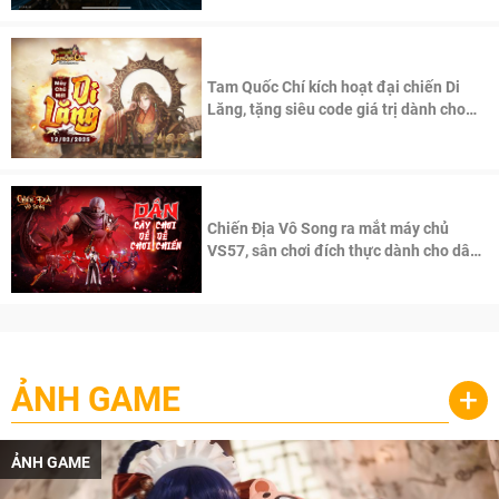
Tam Quốc Chí kích hoạt đại chiến Di
Lăng, tặng siêu code giá trị dành cho
100 độc giả đầu tiên.
Chiến Địa Vô Song ra mắt máy chủ
VS57, sân chơi đích thực dành cho dân
cày
ẢNH GAME
+
ẢNH GAME