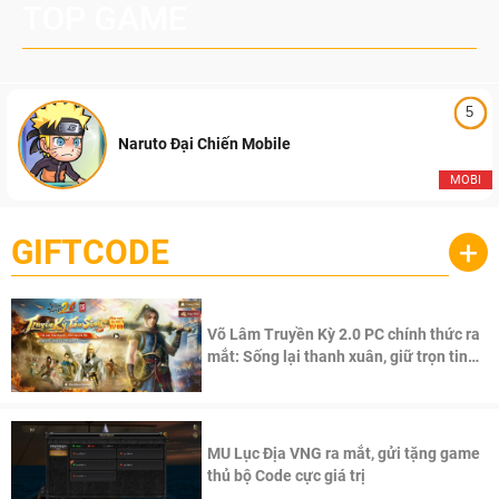
TOP GAME
5
Naruto Đại Chiến Mobile
MOBI
GIFTCODE
+
Võ Lâm Truyền Kỳ 2.0 PC chính thức ra
mắt: Sống lại thanh xuân, giữ trọn tinh
thần Võ Lâm
MU Lục Địa VNG ra mắt, gửi tặng game
thủ bộ Code cực giá trị