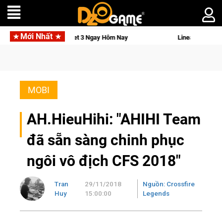
Mới Nhất
 Osmo Pocket 3 Ngay Hôm Nay
Lineage W – Quyền lực và tài ph
MOBI
AH.HieuHihi: "AHIHI Team
đã sẵn sàng chinh phục
ngôi vô địch CFS 2018"
Tran
29/11/2018
Nguồn: Crossfire
Huy
15:00:00
Legends