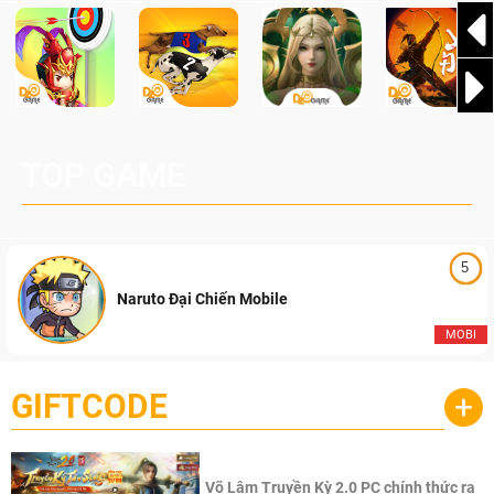
TOP GAME
5
Naruto Đại Chiến Mobile
MOBI
GIFTCODE
+
Võ Lâm Truyền Kỳ 2.0 PC chính thức ra