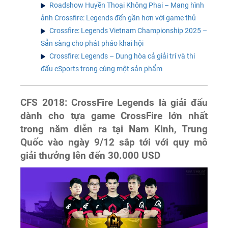
Roadshow Huyền Thoại Không Phai – Mang hình
ảnh Crossfire: Legends đến gần hơn với game thủ
Crossfire: Legends Vietnam Championship 2025 –
Sẵn sàng cho phát pháo khai hội
Crossfire: Legends – Dung hòa cả giải trí và thi
đấu eSports trong cùng một sản phẩm
CFS 2018: CrossFire Legends là giải đấu
dành cho tựa game CrossFire lớn nhất
trong năm diễn ra tại Nam Kinh, Trung
Quốc vào ngày 9/12 sắp tới với quy mô
giải thưởng lên đến 30.000 USD