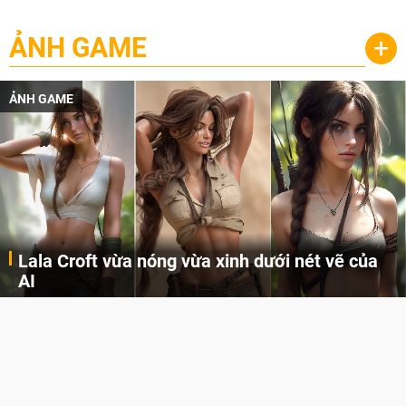
ẢNH GAME
+
ẢNH GAME
Lala Croft vừa nóng vừa xinh dưới nét vẽ của
AI
Cùng đến với những hình ảnh Lala Croft của Tomb Raider dưới nét vẽ của AI. Một cô nàng xinh đẹp, nóng bỏng nhưng cũng rắn rỏi và mạnh mẽ.