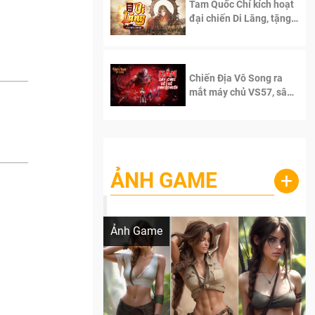
Tam Quốc Chí kích hoạt
đại chiến Di Lăng, tặng
siêu code giá trị dành
cho 100 độc giả đầu
tiên.
Chiến Địa Vô Song ra
mắt máy chủ VS57, sân
chơi đích thực dành cho
dân cày
ẢNH GAME
+
Lala Croft vừa nóng vừa xinh dưới nét vẽ
của AI
Ảnh Game