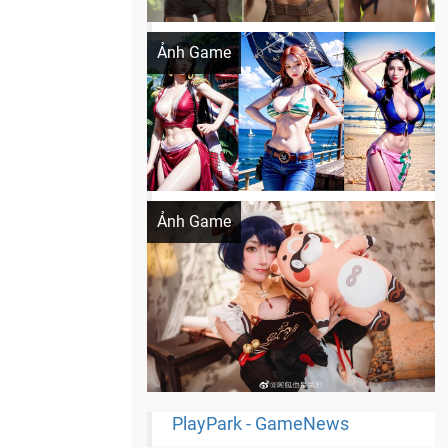
Khi AI Cosplay gái đẹp One Piece
Ảnh Game
Cosplay Xiangling siêu cute
Ảnh Game
PlayPark - GameNews