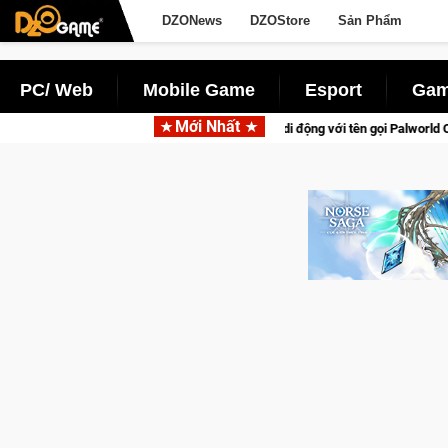
DZONews
DZOStore
Sản Phẩm
PC/ Web
Mobile Game
Esport
Gam
Mới Nhất
n thú sinh tồn lên di động với tên gọi Palworld Online
Gia Nh