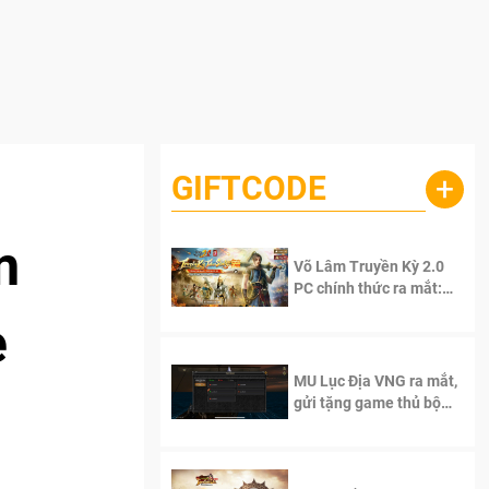
GIFTCODE
+
m
Võ Lâm Truyền Kỳ 2.0
PC chính thức ra mắt:
Sống lại thanh xuân, giữ
e
trọn tinh thần Võ Lâm
MU Lục Địa VNG ra mắt,
gửi tặng game thủ bộ
Code cực giá trị