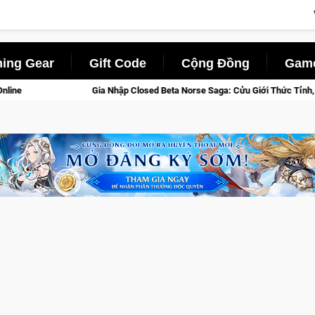
ing Gear
Gift Code
Cộng Đồng
Game
ập Closed Beta Norse Saga: Cửu Giới Thức Tỉnh, Săn DJI Osmo Pocket 3 Nga