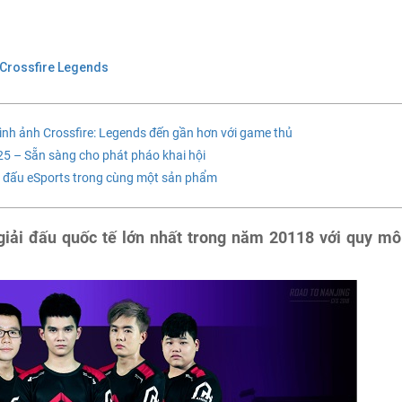
Crossfire Legends
h ảnh Crossfire: Legends đến gần hơn với game thủ
5 – Sẵn sàng cho phát pháo khai hội
thi đấu eSports trong cùng một sản phẩm
giải đấu quốc tế lớn nhất trong năm 20118 với quy mô