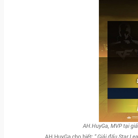
AH.HuyGa, MVP tại giả
AH.HuyGa cho biết:
“ Giải đấu Star L