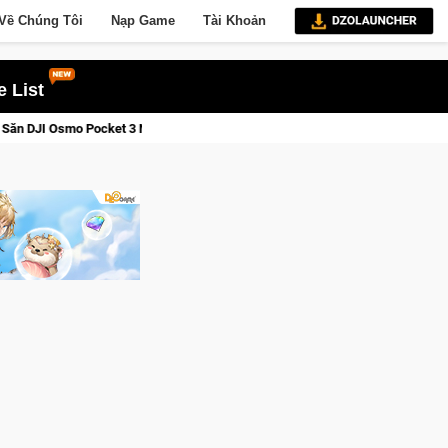
Về Chúng Tôi
Nạp Game
Tài Khoản
 List
y Hôm Nay
Lineage W – Quyền lực và tài phú sẽ về tay kẻ đoạ