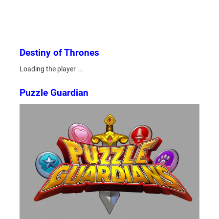
Destiny of Thrones
Loading the player ...
Puzzle Guardian