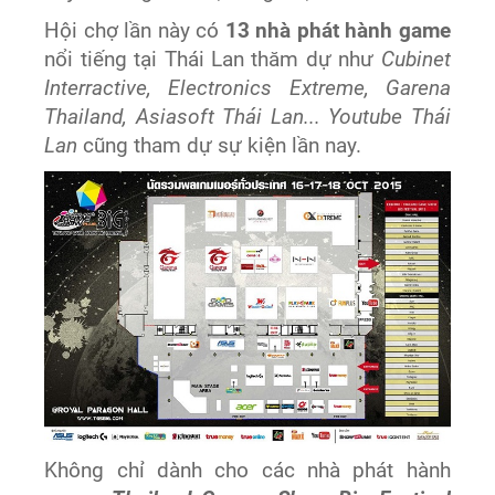
Hội chợ lần này có
13 nhà phát hành game
nổi tiếng tại Thái Lan thăm dự như
Cubinet
Interractive, Electronics Extreme, Garena
Thailand, Asiasoft Thái Lan... Youtube Thái
Lan
cũng tham dự sự kiện lần nay.
Không chỉ dành cho các nhà phát hành