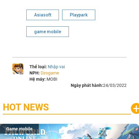
Asiasoft
Playpark
game mobile
Thể loại:
Nhập vai
NPH:
Dzogame
Hệ máy:
MOBI
Ngày phát hành:
24/03/2022
HOT NEWS
Game mobile