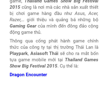
game,
Thailand Games Show Big Festival
2015
cũng là nơi mà các nhà sản xuất thiết
bị chơi game hàng đầu như
Asus, Acer,
Razer,…
giới thiệu và quảng bá những bộ
Gaming Gear
của mình đến đông đảo cộng
động game thủ.
Thông qua cổng phát hành game chính
thức của công ty tại thị trường Thái Lan là
Playpark
,
Asiasoft Thái
sẽ cho ra mắt bốn
tựa game mobile mới tại
Thailand Games
Show Big Festival 2015
. Cụ thể là:
Dragon Encounter