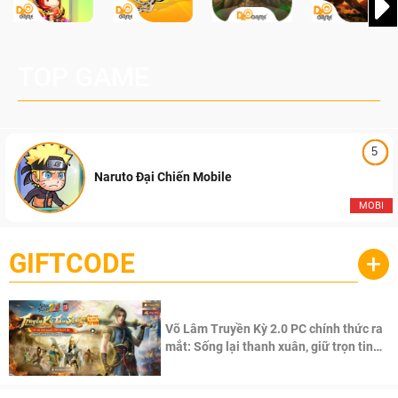
TOP GAME
5
Naruto Đại Chiến Mobile
MOBI
GIFTCODE
+
Võ Lâm Truyền Kỳ 2.0 PC chính thức ra
mắt: Sống lại thanh xuân, giữ trọn tinh
thần Võ Lâm