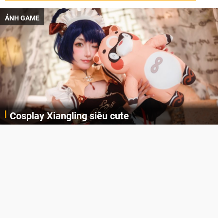
ẢNH GAME
Lala Croft vừa nóng vừa xinh dưới nét vẽ của
AI
Cùng thưởng thức những hình ảnh cosplay Xiangling trong Genshin Impact siêu dễ thương của người dùng Weibo "阿包也是兔娘"