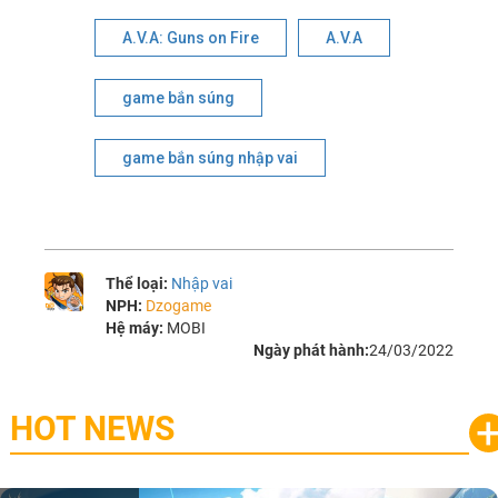
A.V.A: Guns on Fire
A.V.A
game bắn súng
game bắn súng nhập vai
Thể loại:
Nhập vai
NPH:
Dzogame
Hệ máy:
MOBI
Ngày phát hành:
24/03/2022
HOT NEWS