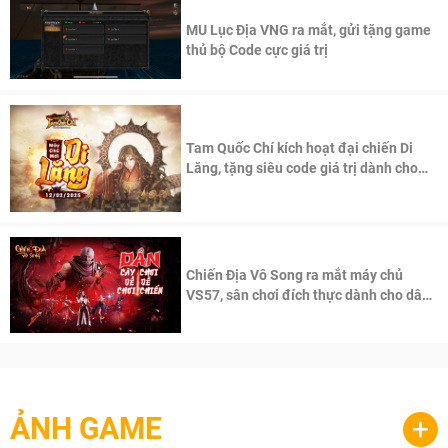
MU Lục Địa VNG ra mắt, gửi tặng game
thủ bộ Code cực giá trị
Tam Quốc Chí kích hoạt đại chiến Di
Lăng, tặng siêu code giá trị dành cho
100 độc giả đầu tiên.
Chiến Địa Vô Song ra mắt máy chủ
VS57, sân chơi đích thực dành cho dân
cày
ẢNH GAME
+