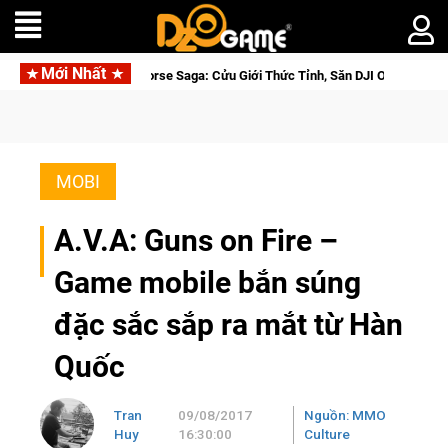
Mới Nhất
p Closed Beta Norse Saga: Cửu Giới Thức Tỉnh, Săn DJI Osmo Pocket 3 Ngay
MOBI
A.V.A: Guns on Fire –
Game mobile bắn súng
đặc sắc sắp ra mắt từ Hàn
Quốc
Tran
09/08/2017
Nguồn: MMO
Huy
16:30:00
Culture