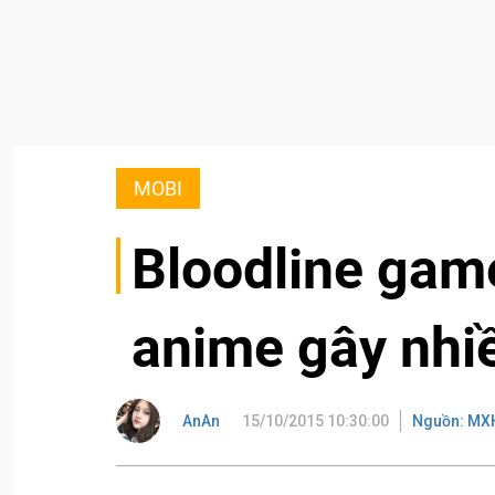
MOBI
Bloodline gam
anime gây nhi
AnAn
15/10/2015 10:30:00
Nguồn: MXH