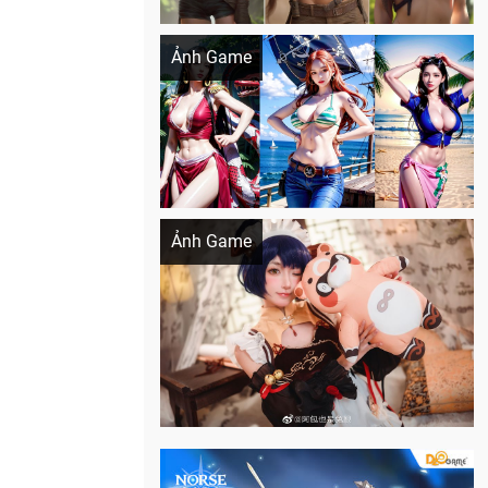
Khi AI Cosplay gái đẹp One Piece
Ảnh Game
Cosplay Xiangling siêu cute
Ảnh Game