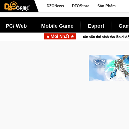
DZONews
DZOStore
Sản Phẩm
PC/ Web
Mobile Game
Esport
Gam
Mới Nhất
ir đưa bom tấn săn thú sinh tồn lên di động với tên gọi Palworld Online