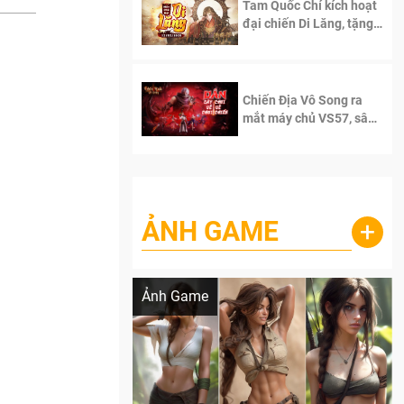
Tam Quốc Chí kích hoạt
đại chiến Di Lăng, tặng
siêu code giá trị dành
cho 100 độc giả đầu
tiên.
Chiến Địa Vô Song ra
mắt máy chủ VS57, sân
chơi đích thực dành cho
dân cày
ẢNH GAME
+
Lala Croft vừa nóng vừa xinh dưới nét vẽ
của AI
Ảnh Game