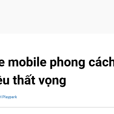
e mobile phong các
ều thất vọng
 Playpark