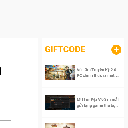
GIFTCODE
+
h
Võ Lâm Truyền Kỳ 2.0
PC chính thức ra mắt:
Sống lại thanh xuân, giữ
trọn tinh thần Võ Lâm
MU Lục Địa VNG ra mắt,
gửi tặng game thủ bộ
Code cực giá trị