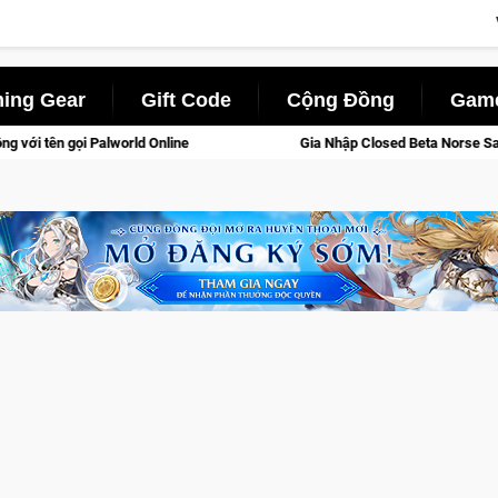
ing Gear
Gift Code
Cộng Đồng
Game
Gia Nhập Closed Beta Norse Saga: Cửu Giới Thức Tỉnh, Săn DJI O