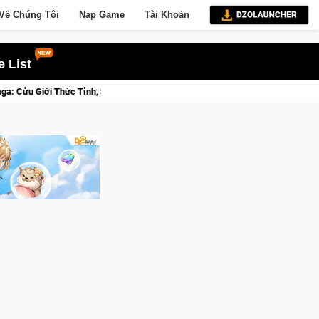
Về Chúng Tôi
Nạp Game
Tài Khoản
 List
smo Pocket 3 Ngay Hôm Nay
Lineage W – Quyền lực và tài phú