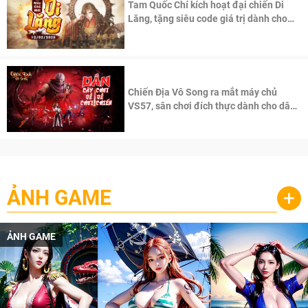
Tam Quốc Chí kích hoạt đại chiến Di
Lăng, tặng siêu code giá trị dành cho
100 độc giả đầu tiên.
Chiến Địa Vô Song ra mắt máy chủ
VS57, sân chơi đích thực dành cho dân
cày
ẢNH GAME
+
ẢNH GAME