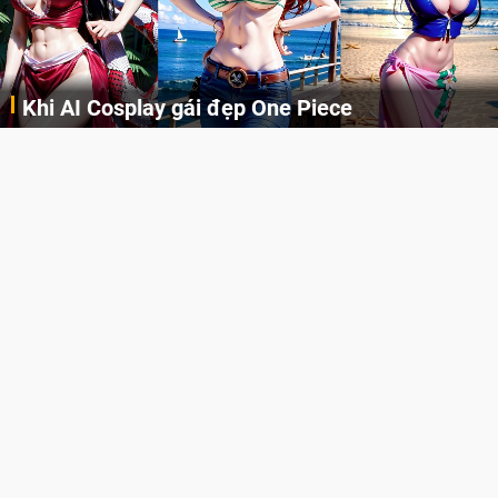
Khi AI Cosplay gái đẹp One Piece
Những cô nàng nóng bỏng Boa Hancock, Nico Robin, Nami, Yamato hay Perona được AI vẽ lại dưới hình thức Cosplay cực kỳ chuẩn chỉnh.