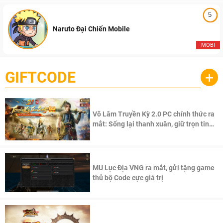
5
Naruto Đại Chiến Mobile
MOBI
GIFTCODE
+
Võ Lâm Truyền Kỳ 2.0 PC chính thức ra
mắt: Sống lại thanh xuân, giữ trọn tinh
thần Võ Lâm
MU Lục Địa VNG ra mắt, gửi tặng game
thủ bộ Code cực giá trị