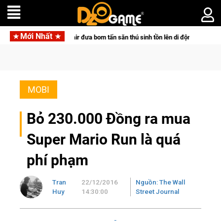
Mới Nhất
ng Pocketpair đưa bom tấn săn thú sinh tồn lên di động với tên gọi Palworld O
MOBI
Bỏ 230.000 Đồng ra mua
Super Mario Run là quá
phí phạm
Tran
22/12/2016
Nguồn: The Wall
Huy
14:30:00
Street Journal