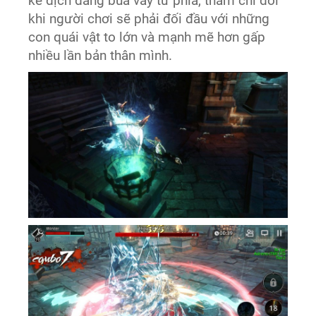
kẻ địch đang bủa vây tứ phía, thâm chí đôi
khi người chơi sẽ phải đối đầu với những
con quái vật to lớn và mạnh mẽ hơn gấp
nhiều lần bản thân mình.