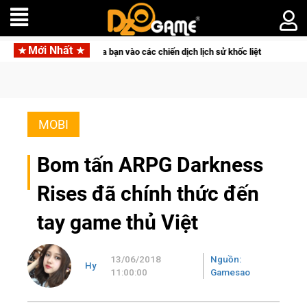
Mới Nhất
cao đưa bạn vào các chiến dịch lịch sử khốc liệt
CFVL 2026 M
MOBI
Bom tấn ARPG Darkness
Rises đã chính thức đến
tay game thủ Việt
13/06/2018
Nguồn:
Hy
11:00:00
Gamesao