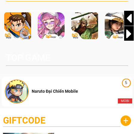
TOP GAME
5
Naruto Đại Chiến Mobile
MOBI
GIFTCODE
+