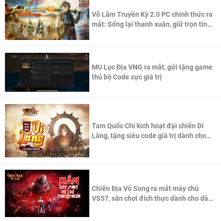
Võ Lâm Truyền Kỳ 2.0 PC chính thức ra
mắt: Sống lại thanh xuân, giữ trọn tinh
thần Võ Lâm
MU Lục Địa VNG ra mắt, gửi tặng game
thủ bộ Code cực giá trị
Tam Quốc Chí kích hoạt đại chiến Di
Lăng, tặng siêu code giá trị dành cho
100 độc giả đầu tiên.
Chiến Địa Vô Song ra mắt máy chủ
VS57, sân chơi đích thực dành cho dân
cày