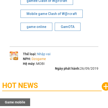
gamee Clash of W@rcraft
Mobile game Clash of W@rcraft
game online
GamOTA
Thể loại:
Nhập vai
NPH:
Dzogame
Hệ máy:
MOBI
Ngày phát hành:
26/09/2019
HOT NEWS
Game mobile