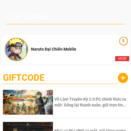
TOP GAME
5
Naruto Đại Chiến Mobile
MOBI
GIFTCODE
+
Võ Lâm Truyền Kỳ 2.0 PC chính thức ra
mắt: Sống lại thanh xuân, giữ trọn tinh
thần Võ Lâm
MU Lục Địa VNG ra mắt, gửi tặng game