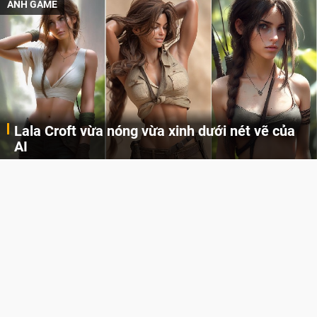
ẢNH GAME
Lala Croft vừa nóng vừa xinh dưới nét vẽ của
AI
Cùng đến với những hình ảnh Lala Croft của Tomb Raider dưới nét vẽ của AI. Một cô nàng xinh đẹp, nóng bỏng nhưng cũng rắn rỏi và mạnh mẽ.