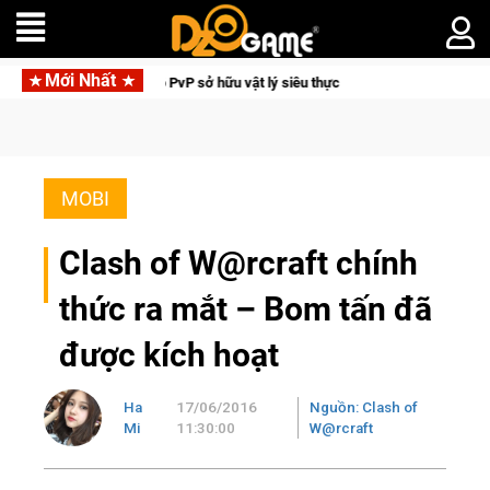
Mới Nhất
ua xe mô tô PvP sở hữu vật lý siêu thực
Medal Hunter: Game 
MOBI
Clash of W@rcraft chính
thức ra mắt – Bom tấn đã
được kích hoạt
Ha
17/06/2016
Nguồn: Clash of
Mi
11:30:00
W@rcraft