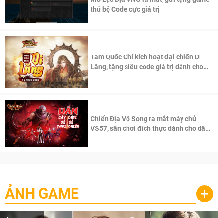
thủ bộ Code cực giá trị
Tam Quốc Chí kích hoạt đại chiến Di
Lăng, tặng siêu code giá trị dành cho
100 độc giả đầu tiên.
Chiến Địa Vô Song ra mắt máy chủ
VS57, sân chơi đích thực dành cho dân
cày
ẢNH GAME
+