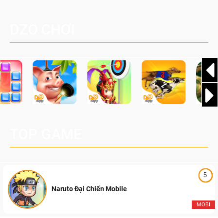
một cuộc phiêu lưu sinh tồn nhiều người chơi mới hiện
Palworld Online
đang được phát triển dựa trên IP Palworld nổi tiếng toàn
DZO CHƠI
cầu, theo giấy phép chính thức từ công ty game Nhật Bản
Pocketpair, Inc.
TOP GAME
5
Naruto Đại Chiến Mobile
MOBI