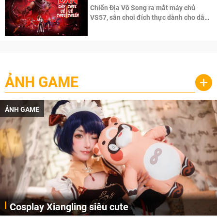
Chiến Địa Vô Song ra mắt máy chủ
VS57, sân chơi đích thực dành cho dân
cày
ẢNH GAME
+
ẢNH GAME
Cosplay Xiangling siêu cute