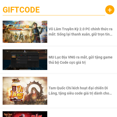
GIFTCODE
+
Võ Lâm Truyền Kỳ 2.0 PC chính thức ra
mắt: Sống lại thanh xuân, giữ trọn tinh
thần Võ Lâm
MU Lục Địa VNG ra mắt, gửi tặng game
thủ bộ Code cực giá trị
Tam Quốc Chí kích hoạt đại chiến Di
Lăng, tặng siêu code giá trị dành cho
100 độc giả đầu tiên.