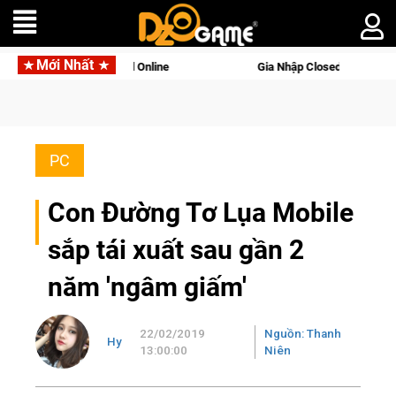
Mới Nhất
gọi Palworld Online
Gia Nhập Closed Beta Norse Saga: Cửu G
PC
Con Đường Tơ Lụa Mobile
sắp tái xuất sau gần 2
năm 'ngâm giấm'
22/02/2019
Nguồn: Thanh
Hy
13:00:00
Niên