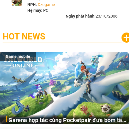
NPH:
Dzogame
Hệ máy:
PC
Ngày phát hành:
23/10/2006
HOT NEWS
Game mobile
Garena hợp tác cùng Pocketpair đưa bom tấn
Garena Singapore hôm nay đã công bố Palworld Online,
săn thú sinh tồn lên di động với tên gọi