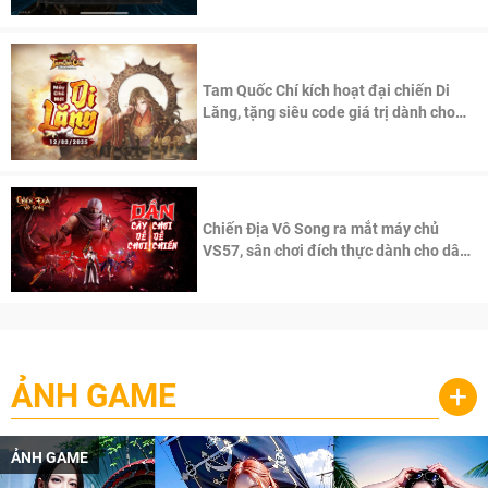
Tam Quốc Chí kích hoạt đại chiến Di
Lăng, tặng siêu code giá trị dành cho
100 độc giả đầu tiên.
Chiến Địa Vô Song ra mắt máy chủ
VS57, sân chơi đích thực dành cho dân
cày
ẢNH GAME
+
ẢNH GAME