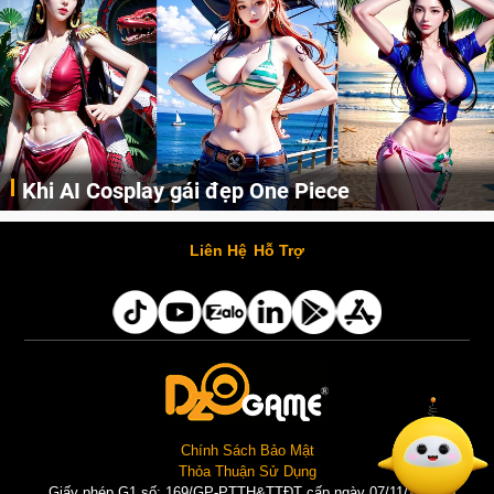
Cosplay Xiangling siêu cute
Những cô nàng nóng bỏng Boa Hancock, Nico Robin, Nami, Yamato hay Perona được AI vẽ lại dưới hình thức Cosplay cực kỳ chuẩn chỉnh.
Liên Hệ
Hỗ Trợ
Chính Sách Bảo Mật
Thỏa Thuận Sử Dụng
Giấy phép G1 số: 169/GP-PTTH&TTĐT cấp ngày 07/11/2025 |