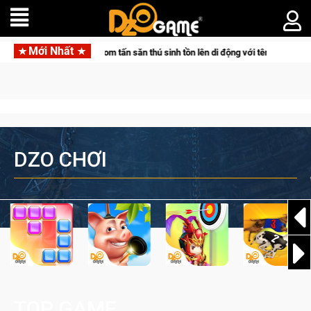
Mới Nhất
ocketpair đưa bom tấn săn thú sinh tồn lên di động với tên gọi Palworld Online
DZO CHƠI
TOP GAME