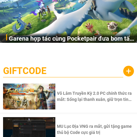
Garena hợp tác cùng Pocketpair đưa bom tấn
Garena Singapore hôm nay đã công bố Palworld Online,
săn thú sinh tồn lên di động với tên gọi
một cuộc phiêu lưu sinh tồn nhiều người chơi mới hiện
Palworld Online
đang được phát triển dựa trên IP Palworld nổi tiếng toàn
cầu, theo giấy phép chính thức từ công ty game Nhật Bản
GIFTCODE
+
Pocketpair, Inc.
Võ Lâm Truyền Kỳ 2.0 PC chính thức ra
mắt: Sống lại thanh xuân, giữ trọn tinh
thần Võ Lâm
MU Lục Địa VNG ra mắt, gửi tặng game
thủ bộ Code cực giá trị