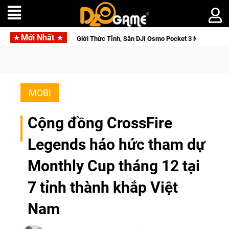
Mới Nhất
 Saga: Cửu Giới Thức Tỉnh, Săn DJI Osmo Pocket 3 Ngay Hôm Nay
MOBI
Cộng đồng CrossFire
Legends háo hức tham dự
Monthly Cup tháng 12 tại
7 tỉnh thành khắp Việt
Nam