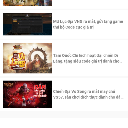
thần Võ Lâm
MU Lục Địa VNG ra mắt, gửi tặng game
thủ bộ Code cực giá trị
Tam Quốc Chí kích hoạt đại chiến Di
Lăng, tặng siêu code giá trị dành cho
100 độc giả đầu tiên.
Chiến Địa Vô Song ra mắt máy chủ
VS57, sân chơi đích thực dành cho dân
cày