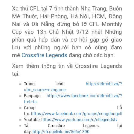
Xạ thủ CFL tại 7 tỉnh thành Nha Trang, Buôn
Mê Thuột, Hải Phòng, Hà Nội, HCM, Đồng
Nai và Đà Nẵng đừng bỏ lỡ CFL Monthly
Cup vào 13h Chủ Nhật 9/12 nhé! Những
phần quà hấp dẫn và cơ hội gặp gỡ giao
lưu với những người bạn có cùng đam
mê
Crossfire Legends
đang chờ các bạn.
Xem thêm thông tin về Crossfire Legends
tại:
Trang chủ:
https://cfmobi.vn/?
utm_source=dzogame
Fanpage:
https://www.facebook.com/cfmobi.vn/?
fref=ts
Group hỗ
trợ:
https://www.facebook.com/groups/congdongcflvn
Youtube:
https://www.youtube.com/c/cflegendstv
Tải Crossfire Legends tại
đây:
http://m.onelink.me/5e6e1390