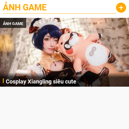
ẢNH GAME
+
ẢNH GAME
Lala Croft vừa nóng vừa xinh dưới nét vẽ của
AI
Cùng đến với những hình ảnh Lala Croft của Tomb Raider dưới nét vẽ của AI. Một cô nàng xinh đẹp, nóng bỏng nhưng cũng rắn rỏi và mạnh mẽ.