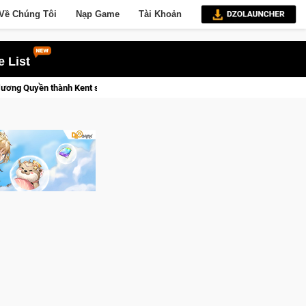
Về Chúng Tôi
Nạp Game
Tài Khoản
 List
Trial Xtreme Freedom – Game đua xe mô tô PvP sở hữu vật lý siêu