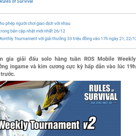
Rules of Survival
cho phép người chơi giao dịch với nhau
trong bản cập nhật mới nhất 26/12
onthly Tournament với giải thưởng 33 triệu đồng vào 17h ngày 21, 22/1
am gia giải đấu solo hàng tuần ROS Mobile Weekly
ởng ingame và kim cương cực kỳ hấp dẫn vào lúc 19h
 trước.