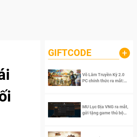
GIFTCODE
+
ái
Võ Lâm Truyền Kỳ 2.0
PC chính thức ra mắt:
Sống lại thanh xuân, giữ
ối
trọn tinh thần Võ Lâm
MU Lục Địa VNG ra mắt,
gửi tặng game thủ bộ
Code cực giá trị