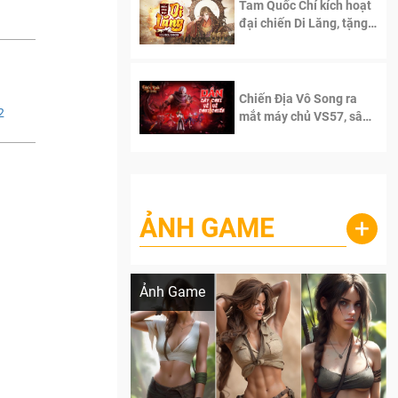
Tam Quốc Chí kích hoạt
đại chiến Di Lăng, tặng
siêu code giá trị dành
cho 100 độc giả đầu
tiên.
Chiến Địa Vô Song ra
2
mắt máy chủ VS57, sân
chơi đích thực dành cho
dân cày
ẢNH GAME
+
Lala Croft vừa nóng vừa xinh dưới nét vẽ
của AI
Ảnh Game