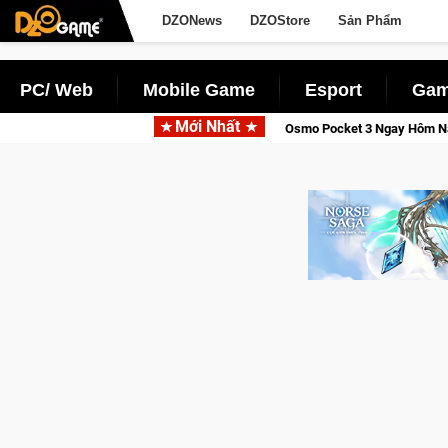
DZONews
DZOStore
Sản Phẩm
PC/ Web
Mobile Game
Esport
Gam
Mới Nhất
Tỉnh, Săn DJI Osmo Pocket 3 Ngay Hôm Nay
Lineage W – Quyền