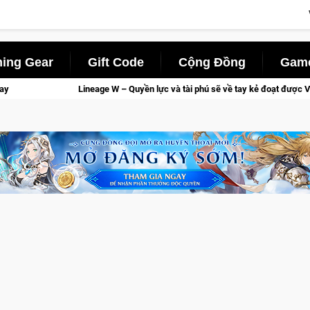
ing Gear
Gift Code
Cộng Đồng
Game
 lực và tài phú sẽ về tay kẻ đoạt được Vương Quyền thành Kent sắp tới!