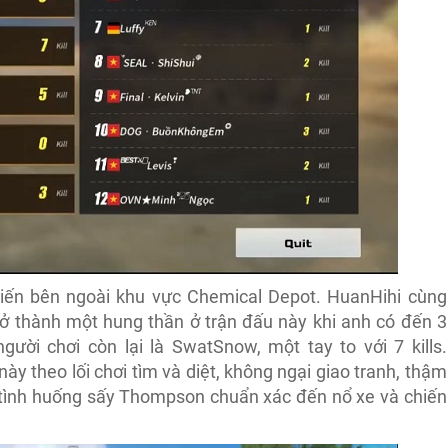
hiến bên ngoài khu vực Chemical Depot. HuanHihi cùng
rở thành một hung thần ở trận đấu này khi anh có đến 3
ười chơi còn lại là SwatSnow, một tay to với 7 kills.
ày theo lối chơi tìm và diệt, không ngại giao tranh, thậm
t tình huống sấy Thompson chuẩn xác đến nổ xe và chiến