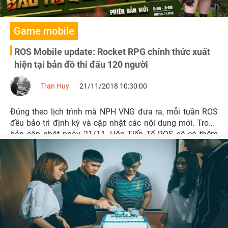
Game mobile
ROS Mobile update: Rocket RPG chính thức xuất
hiện tại bản đồ thi đấu 120 người
Tran Huy
21/11/2018 10:30:00
Đúng theo lịch trình mà NPH VNG đưa ra, mỗi tuần ROS
đều bảo trì định kỳ và cập nhật các nội dung mới. Trong
bản cập nhật ngày 21/11, Hộp Tiếp Tế ROS sẽ có thêm
nhiều vật phẩm mới, đặc biệt là sự xuất hiện của súng
rocket RPG và Rifle ACR.