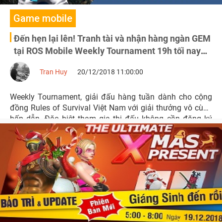
Game mobile
Đến hẹn lại lên! Tranh tài và nhận hàng ngàn GEM
tại ROS Mobile Weekly Tournament 19h tối nay
20/12
Tran Huy
20/12/2018 11:00:00
Weekly Tournament, giải đấu hàng tuần dành cho cộng
đồng Rules of Survival Việt Nam với giải thưởng vô cùng
hấp dẫn. Đặc biệt tham gia thi đấu không cần đăng ký
trước.