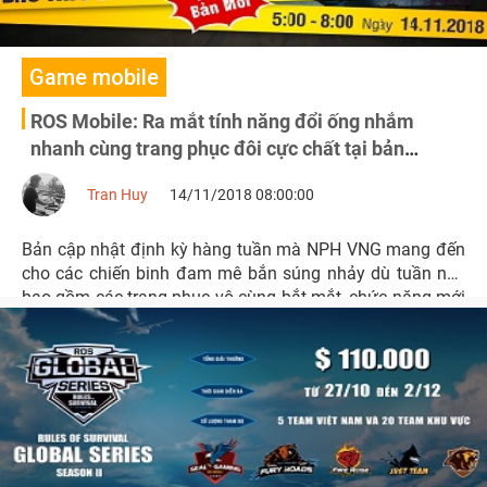
Game mobile
ROS Mobile: Ra mắt tính năng đổi ống nhắm
nhanh cùng trang phục đôi cực chất tại bản
update mới ngày 14/11
Tran Huy
14/11/2018 08:00:00
Bản cập nhật định kỳ hàng tuần mà NPH VNG mang đến
cho các chiến binh đam mê bắn súng nhảy dù tuần này
bao gồm các trang phục vô cùng bắt mắt, chức năng mới
cùng bản vá lỗi mới nhất.