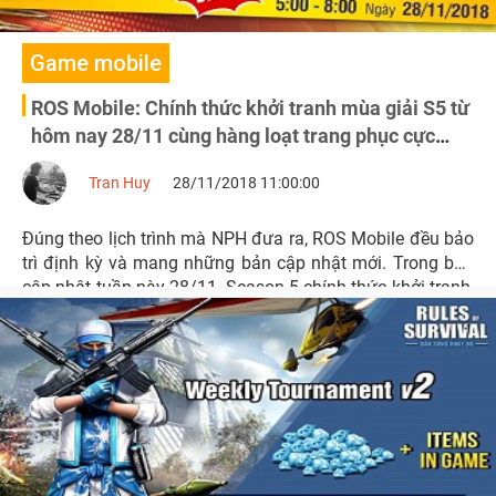
Game mobile
ROS Mobile: Chính thức khởi tranh mùa giải S5 từ
hôm nay 28/11 cùng hàng loạt trang phục cực
chất
Tran Huy
28/11/2018 11:00:00
Đúng theo lịch trình mà NPH đưa ra, ROS Mobile đều bảo
trì định kỳ và mang những bản cập nhật mới. Trong bản
cập nhật tuần này 28/11, Season 5 chính thức khởi tranh,
trao phần thưởng xếp hạng cùng hàng loạt các trang
phục mới cực chất.