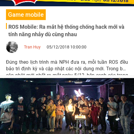
Game mobile
ROS Mobile: Ra mắt hệ thống chống hack mới và
tính năng nhảy dù cùng nhau
Tran Huy
05/12/2018 10:00:00
Đúng theo lịch trình mà NPH đưa ra, mỗi tuần ROS đều
bảo trì định kỳ và cập nhật các nội dung mới. Trong bản
cập nhật mới nhất ra mắt ngày 5/12, bên cạnh các trang
phục mùa đông vô cùng bắt mắt ROS Mobile ra mắt hệ
thống chống hack mới cùng thay đổi rất nhiều các tính
năng ingame.