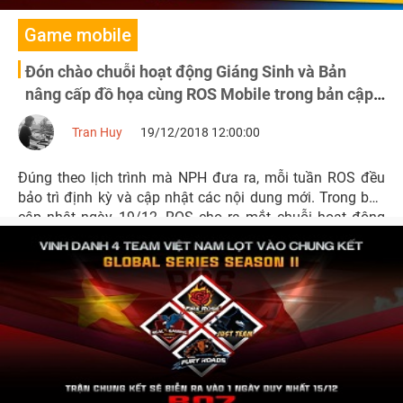
Game mobile
Đón chào chuỗi hoạt động Giáng Sinh và Bản
nâng cấp đồ họa cùng ROS Mobile trong bản cập
nhật mới nhất
Tran Huy
19/12/2018 12:00:00
Đúng theo lịch trình mà NPH đưa ra, mỗi tuần ROS đều
bảo trì định kỳ và cập nhật các nội dung mới. Trong bản
cập nhật ngày 19/12, ROS cho ra mắt chuỗi hoạt động
Giáng Sinh và đặc biệt hơn là bản nâng cấp đồ họa cực
đẹp dành cho các game thủ