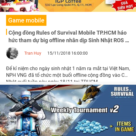
Game mobile
Cộng đồng Rules of Survival Mobile TP.HCM háo
hức tham dự big offline nhân dịp Sinh Nhật ROS 1
tuổi vào cuối tuần này 18/11
Tran Huy
15/11/2018 16:00:00
Để kỉ niệm cho ngày sinh nhật 1 năm ra mắt tại Việt Nam,
NPH VNG đã tổ chức một buổi offline cộng đồng vào Chủ
Nhật cuối tuần này ngày 18/11 tại TP.HCM