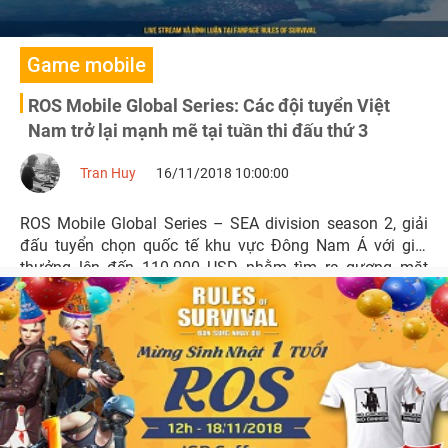
Game mobile
ROS Mobile Global Series: Các đội tuyển Việt
Nam trở lại mạnh mẽ tại tuần thi đấu thứ 3
Tran Huy
16/11/2018 10:00:00
ROS Mobile Global Series – SEA division season 2, giải
đấu tuyển chọn quốc tế khu vực Đông Nam Á với giải
thưởng lên đến 110.000 USD nhằm tìm ra gương mặt
xuất sắc nhất tham gia vào đấu trường quốc tế World
Championship. Cùng đón xem và cổ vũ các đội tuyển Việt
Nam vào lúc 17h Chủ Nhật ngày 18/11.