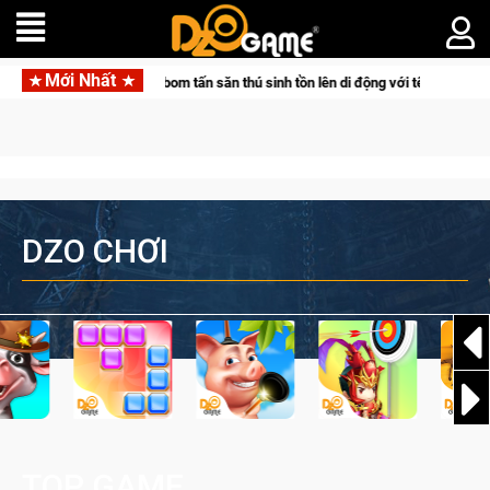
Mới Nhất
rld Online
Norse Saga Chính Thức Mở Cửa Closed Beta Tại V
DZO CHƠI
TOP GAME