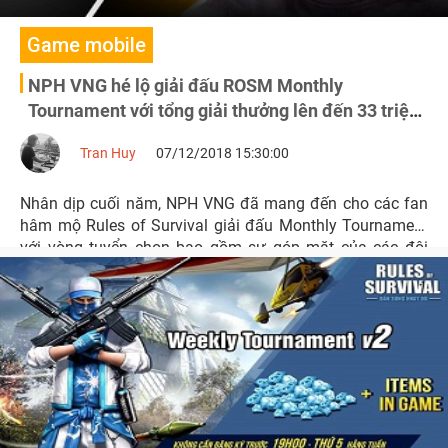
Game mobile
NPH VNG hé lộ giải đấu ROSM Monthly
Tournament với tổng giải thưởng lên đến 33 triệu
đồng
Tran Huy
07/12/2018 15:30:00
Nhân dịp cuối năm, NPH VNG đã mang đến cho các fan
hâm mộ Rules of Survival giải đấu Monthly Tournament
với vòng tuyển chọn bao gồm sự góp mặt của các đội
tuyển và streamer nổi tiếng cùng giá trị giải thưởng lên
đến 33 triệu đồng