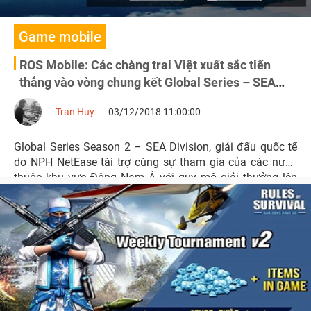
Game mobile
ROS Mobile: Các chàng trai Việt xuất sắc tiến
thẳng vào vòng chung kết Global Series – SEA
Division
Tran Huy
03/12/2018 11:00:00
Global Series Season 2 – SEA Division, giải đấu quốc tế
do NPH NetEase tài trợ cùng sự tham gia của các nước
thuộc khu vực Đông Nam Á với quy mô giải thưởng lên
đến 110.000 USD đã chính thức kết thúc vòng loại. Qua
đó những cái tên xuất sắc nhất tham dự vào vòng chung
kết đã lộ diện.