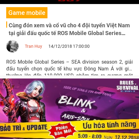
Game mobile
Cùng đón xem và cổ vũ cho 4 đội tuyển Việt Nam
tại giải đấu quốc tế ROS Mobile Global Series
ngày 15/12
Tran Huy
14/12/2018 17:00:00
ROS Mobile Global Series – SEA division season 2, giải
đấu tuyển chọn quốc tế khu vực Đông Nam Á với giải
thưởng lên đến 110.000 USD nhằm tìm ra gương mặt
xuất sắc nhất tham gia vào đấu trường quốc tế World
Championship.