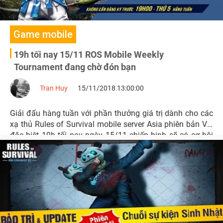
Game mobile
19h tối nay 15/11 ROS Mobile Weekly
Tournament đang chờ đón bạn
Tran Huy
15/11/2018 13:00:00
Giải đấu hàng tuần với phần thưởng giá trị dành cho các
xạ thủ Rules of Survival mobile server Asia phiên bản V2,
đặc biệt 19h tối nay ngày 15/11 chiến binh sẽ có cơ hội
nhận được rất nhiều phần thưởng ingame cực kỳ hấp
dẫn.