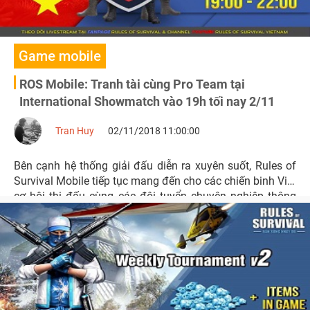
Game mobile
ROS Mobile: Tranh tài cùng Pro Team tại
International Showmatch vào 19h tối nay 2/11
Tran Huy
02/11/2018 11:00:00
Bên cạnh hệ thống giải đấu diễn ra xuyên suốt, Rules of
Survival Mobile tiếp tục mang đến cho các chiến binh Việt
cơ hội thi đấu cùng các đội tuyển chuyên nghiệp thông
qua giải đấu Showmatch International Tournament với
tổng giải thưởng lên đến 30000 kim cương.