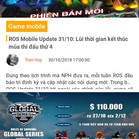
Game mobile
ROS Mobile Update 31/10: Lùi thời gian kết thúc
mùa thi đấu thứ 4
Tran Huy
30/10/2018 17:00:00
Đúng theo lịch trình mà NPH đưa ra, mỗi tuần ROS đều
bảo trì định kỳ và cập nhật các nội dung mới. Trong bản
ROS Update 31/10 tới ngoài các chỉnh sửa lỗi, game sẽ
có thêm chế độ chạy tự động và thông báo lùi thời gian
kết thúc giải đấu S4.