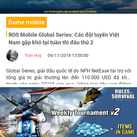
Game mobile
ROS Mobile Global Series: Các đội tuyển Việt
Nam gặp khó tại tuần thi đấu thứ 2
Tran Huy
09/11/2018 13:00:00
Global Series, giải đấu quốc tế do NPH NetEase tài trợ với
tổng giá trị giải thưởng lên đến 110.000 USD đã khởi
tranh vào ngày 27/10 vừa qua. Vòng loại khu vực Đông
Nam Á với sự góp mặt của top 5 đội tuyển hàng đầu Việt
Nam tranh tài khốc liệt vào 17h thứ 7, Chủ Nhật hàng
tuần.