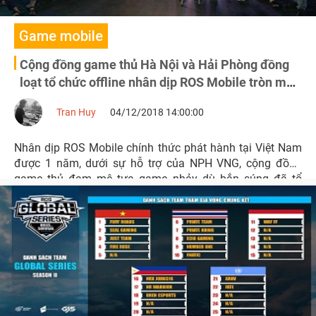
Game mobile
Cộng đồng game thủ Hà Nội và Hải Phòng đồng
loạt tổ chức offline nhân dịp ROS Mobile tròn một
tuổi
Tran Huy
04/12/2018 14:00:00
Nhân dịp ROS Mobile chính thức phát hành tại Việt Nam
được 1 năm, dưới sự hỗ trợ của NPH VNG, cộng đồng
game thủ đam mê tựa game nhảy dù bắn súng đã tổ
chức một buổi offline ấm cùng nhằm chúc mừng và cùng
nhau ôn lại kỷ niệm 1 năm qua.