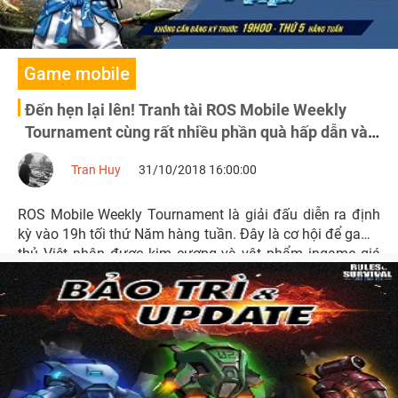
Game mobile
Đến hẹn lại lên! Tranh tài ROS Mobile Weekly
Tournament cùng rất nhiều phần quà hấp dẫn vào
19h ngày 1/11
Tran Huy
31/10/2018 16:00:00
ROS Mobile Weekly Tournament là giải đấu diễn ra định
kỳ vào 19h tối thứ Năm hàng tuần. Đây là cơ hội để game
thủ Việt nhận được kim cương và vật phẩm ingame giá
trị. Đặc biệt thi đấu không cần đăng ký trước.