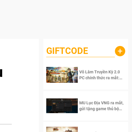
GIFTCODE
+
u
Võ Lâm Truyền Kỳ 2.0
PC chính thức ra mắt:
Sống lại thanh xuân, giữ
trọn tinh thần Võ Lâm
MU Lục Địa VNG ra mắt,
gửi tặng game thủ bộ
Code cực giá trị