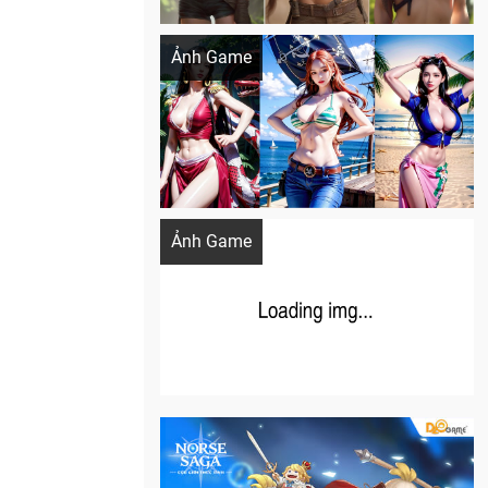
Khi AI Cosplay gái đẹp One Piece
Ảnh Game
Cosplay Xiangling siêu cute
Ảnh Game