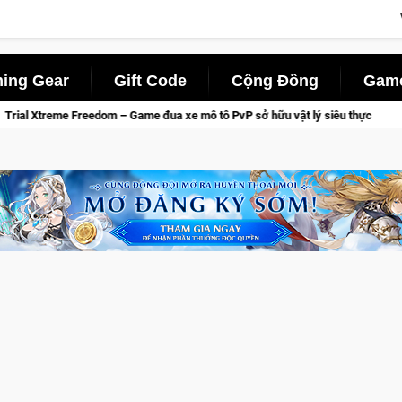
ing Gear
Gift Code
Cộng Đồng
Game
Game đua xe mô tô PvP sở hữu vật lý siêu thực
CFVL 2026 Mùa