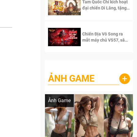
Tam Quốc Chí kích hoạt
đại chiến Di Lăng, tặng
siêu code giá trị dành
cho 100 độc giả đầu
tiên.
Chiến Địa Vô Song ra
mắt máy chủ VS57, sân
chơi đích thực dành cho
dân cày
ẢNH GAME
+
Lala Croft vừa nóng vừa xinh dưới nét vẽ
của AI
Ảnh Game