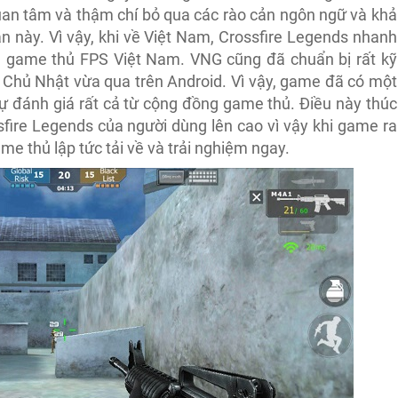
uan tâm và thậm chí bỏ qua các rào cản ngôn ngữ và khả
ản này. Vì vậy, khi về Việt Nam, Crossfire Legends nhanh
 game thủ FPS Việt Nam. VNG cũng đã chuẩn bị rất kỹ
 Chủ Nhật vừa qua trên Android. Vì vậy, game đã có một
đánh giá rất cả từ cộng đồng game thủ. Điều này thúc
fire Legends của người dùng lên cao vì vậy khi game ra
e thủ lập tức tải về và trải nghiệm ngay.