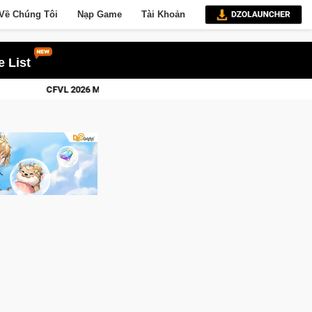
Về Chúng Tôi
Nạp Game
Tài Khoản
 List
 2 khép lại với hành trình đầy cảm xúc, Team Falcons lên ngôi vô địch