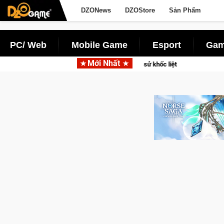
DZONews
DZOStore
Sản Phẩm
PC/ Web
Mobile Game
Esport
Gam
Mới Nhất
vào các chiến dịch lịch sử khốc liệt
Trial Xtreme Freedom – 