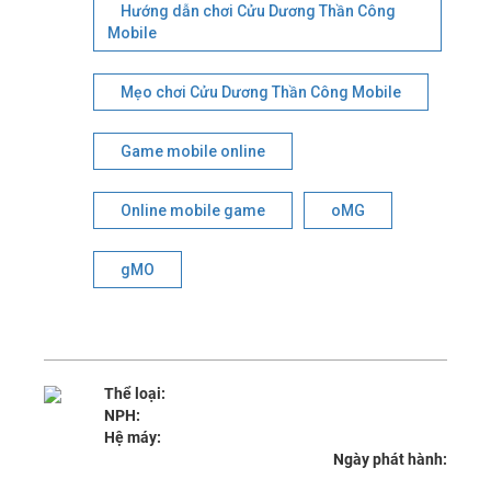
Hướng dẫn chơi Cửu Dương Thần Công
Mobile
Mẹo chơi Cửu Dương Thần Công Mobile
Game mobile online
Online mobile game
oMG
gMO
Thể loại:
NPH:
Hệ máy:
Ngày phát hành: