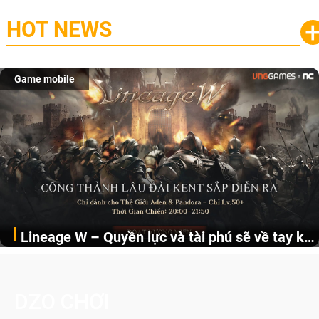
HOT NEWS
Game mobile
Trial Xtreme Freedom – Game đua xe mô
ay kẻ
Tựa game đua xe mô tô địa hình Trial Xtreme Freed
nh
PvP sở hữu vật lý siêu thực
ới!
cơ chế vật lý chân thực, người chơi thực hiện các p
Huyết
lộn mạo hiểm và cạnh tranh PvP thời gian thực cùn
DZO CHƠI
chơi trên toàn thế giới.