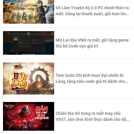
Võ Lâm Truyền Kỳ 2.0 PC chính thức ra
mắt: Sống lại thanh xuân, giữ trọn tinh
thần Võ Lâm
MU Lục Địa VNG ra mắt, gửi tặng game
thủ bộ Code cực giá trị
Tam Quốc Chí kích hoạt đại chiến Di
Lăng, tặng siêu code giá trị dành cho
100 độc giả đầu tiên.
Chiến Địa Vô Song ra mắt máy chủ
VS57, sân chơi đích thực dành cho dân
cày