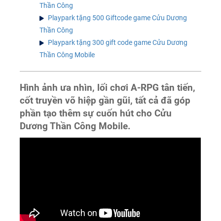
Thần Công
Playpark tặng 500 Giftcode game Cửu Dương
Thần Công
Playpark tặng 300 gift code game Cửu Dương
Thần Công Mobile
Hình ảnh ưa nhìn, lối chơi A-RPG tân tiến,
cốt truyền võ hiệp gần gũi, tất cả đã góp
phần tạo thêm sự cuốn hút cho Cửu
Dương Thần Công Mobile.