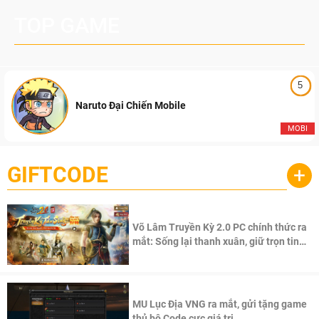
TOP GAME
5
Naruto Đại Chiến Mobile
MOBI
GIFTCODE
+
Võ Lâm Truyền Kỳ 2.0 PC chính thức ra
mắt: Sống lại thanh xuân, giữ trọn tinh
thần Võ Lâm
MU Lục Địa VNG ra mắt, gửi tặng game
thủ bộ Code cực giá trị