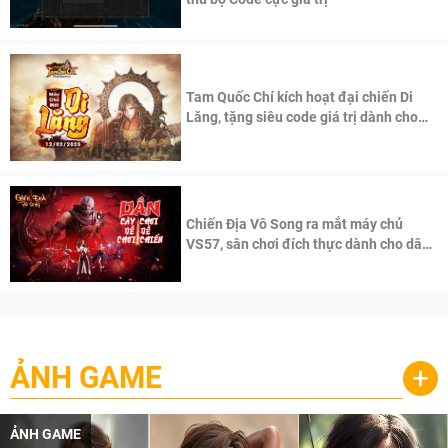
Tam Quốc Chí kích hoạt đại chiến Di
Lăng, tặng siêu code giá trị dành cho
100 độc giả đầu tiên.
Chiến Địa Vô Song ra mắt máy chủ
VS57, sân chơi đích thực dành cho dân
cày
ẢNH GAME
+
ẢNH GAME