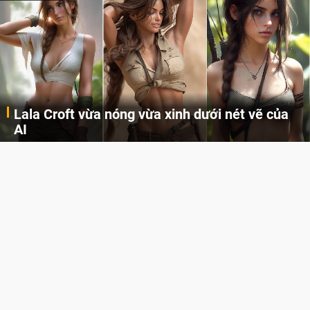
Lala Croft vừa nóng vừa xinh dưới nét vẽ của
AI
Cùng đến với những hình ảnh Lala Croft của Tomb Raider dưới nét vẽ của AI. Một cô nàng xinh đẹp, nóng bỏng nhưng cũng rắn rỏi và mạnh mẽ.