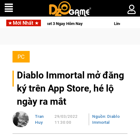
Mới Nhất
 Osmo Pocket 3 Ngay Hôm Nay
Lineage W – Quyền lực và tài ph
PC
Diablo Immortal mở đăng
ký trên App Store, hé lộ
ngày ra mắt
Tran
29/03/2022
Nguồn: Diablo
Huy
11:30:00
Immortal