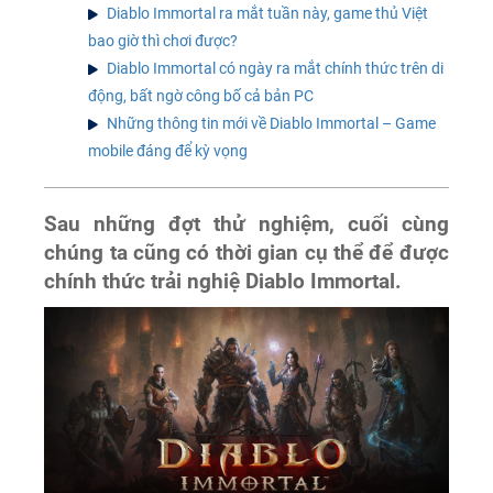
Diablo Immortal ra mắt tuần này, game thủ Việt
bao giờ thì chơi được?
Diablo Immortal có ngày ra mắt chính thức trên di
động, bất ngờ công bố cả bản PC
Những thông tin mới về Diablo Immortal – Game
mobile đáng để kỳ vọng
Sau những đợt thử nghiệm, cuối cùng
chúng ta cũng có thời gian cụ thể để được
chính thức trải nghiệ Diablo Immortal.