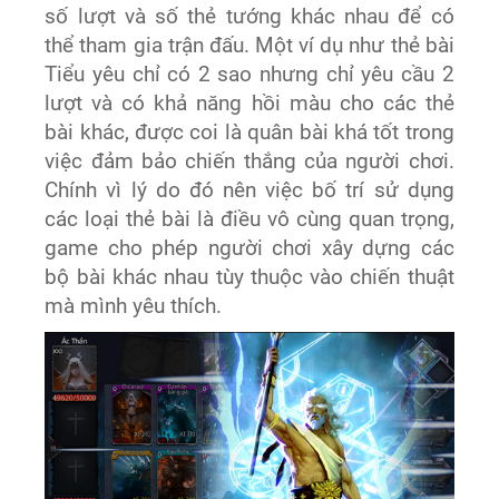
số lượt và số thẻ tướng khác nhau để có
thể tham gia trận đấu. Một ví dụ như thẻ bài
Tiểu yêu chỉ có 2 sao nhưng chỉ yêu cầu 2
lượt và có khả năng hồi màu cho các thẻ
bài khác, được coi là quân bài khá tốt trong
việc đảm bảo chiến thắng của người chơi.
Chính vì lý do đó nên việc bố trí sử dụng
các loại thẻ bài là điều vô cùng quan trọng,
game cho phép người chơi xây dựng các
bộ bài khác nhau tùy thuộc vào chiến thuật
mà mình yêu thích.