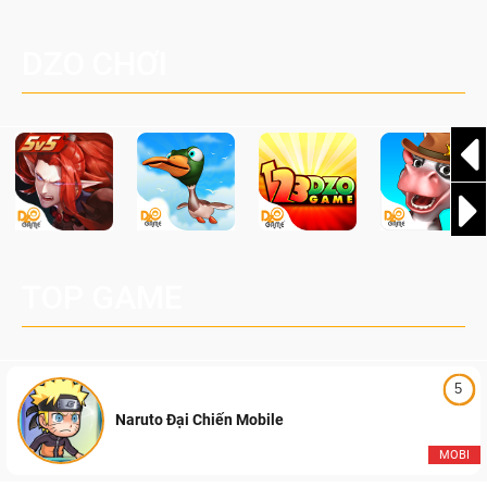
sàng đón nhận hàng loạt sự kiện hấp dẫn, phần thưởng
Nay
độc quyền cùng vô vàn bất ngờ đang chờ được khám phá!
DZO CHƠI
TOP GAME
5
Naruto Đại Chiến Mobile
MOBI