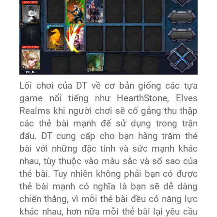
Lối chơi của DT về cơ bản giống các tựa
game nổi tiếng như HearthStone, Elves
Realms khi người chơi sẽ cố gắng thu thập
các thẻ bài mạnh để sử dụng trong trận
đấu. DT cung cấp cho bạn hàng trăm thẻ
bài với những đặc tính và sức mạnh khác
nhau, tùy thuộc vào màu sắc và số sao của
thẻ bài. Tuy nhiên không phải bạn có được
thẻ bài mạnh có nghĩa là bạn sẽ dễ dàng
chiến thắng, vì mỗi thẻ bài đều có năng lực
khác nhau, hơn nữa mỗi thẻ bài lại yêu cầu