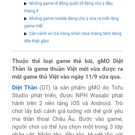
Những game di động quốc tế đáng chú ý đầu
tháng 8
Những game mobile đang chú ý vừa ra mắt làng
game Việt
Cận cảnh xứ Gà Vàng nhân mùa Giáng Sinh đang
đến thật gần!
Thuộc thể loại game thẻ bài, gMO Diệt
Thần là game thuần Việt mới vừa được ra
mắt game thủ Việt vào ngày 11/9 vừa qua.
Diệt Thần
(DT) là sản phẩm gMO do Tofu
Studio phát triển, được NPH Wasabi phát
hành trên 2 nền tảng iOS và Android. Trò
chơi lấy bối cảnh giả tưởng với thế giới yêu
ma thần thoại Châu Âu. Bước vào game,
người chơi có thể lựa chọn một trong 3 lớp
nhân vật: Nhân tộc, Yêu tộc, Huyết tộc với