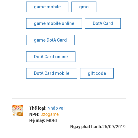
game mobile
gmo
game mobile online
DotA Card
game DotA Card
DotA Card online
DotA Card mobile
gift code
Thể loại:
Nhập vai
NPH:
Dzogame
Hệ máy:
MOBI
Ngày phát hành:
26/09/2019