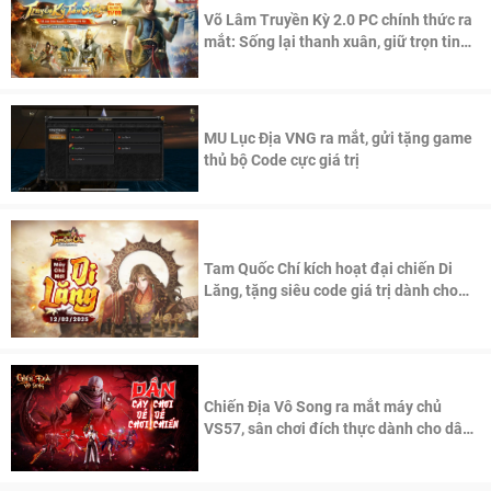
Võ Lâm Truyền Kỳ 2.0 PC chính thức ra
mắt: Sống lại thanh xuân, giữ trọn tinh
thần Võ Lâm
MU Lục Địa VNG ra mắt, gửi tặng game
thủ bộ Code cực giá trị
Tam Quốc Chí kích hoạt đại chiến Di
Lăng, tặng siêu code giá trị dành cho
100 độc giả đầu tiên.
Chiến Địa Vô Song ra mắt máy chủ
VS57, sân chơi đích thực dành cho dân
cày