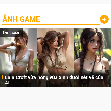
ẢNH GAME
+
ẢNH GAME
Lala Croft vừa nóng vừa xinh dưới nét vẽ của
AI
Cùng đến với những hình ảnh Lala Croft của Tomb Raider dưới nét vẽ của AI. Một cô nàng xinh đẹp, nóng bỏng nhưng cũng rắn rỏi và mạnh mẽ.