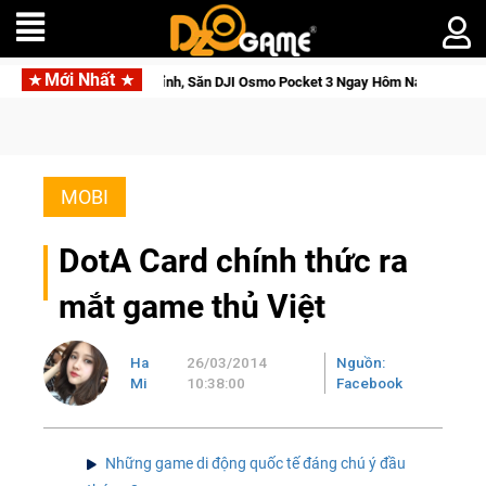
Mới Nhất
u Giới Thức Tỉnh, Săn DJI Osmo Pocket 3 Ngay Hôm Nay
Meda
MOBI
DotA Card chính thức ra
mắt game thủ Việt
Ha
26/03/2014
Nguồn:
Mi
10:38:00
Facebook
Những game di động quốc tế đáng chú ý đầu