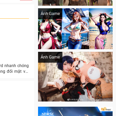
Khi AI Cosplay gái đẹp One Piece
Ảnh Game
Cosplay Xiangling siêu cute
Ảnh Game
ard nhanh chóng
ũng đối mặt với