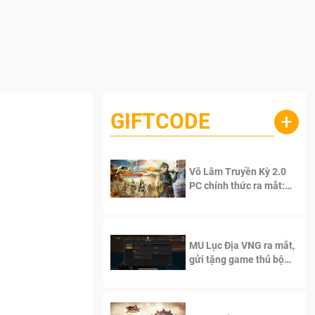
GIFTCODE
+
Võ Lâm Truyền Kỳ 2.0
PC chính thức ra mắt:
Sống lại thanh xuân, giữ
trọn tinh thần Võ Lâm
MU Lục Địa VNG ra mắt,
gửi tặng game thủ bộ
Code cực giá trị