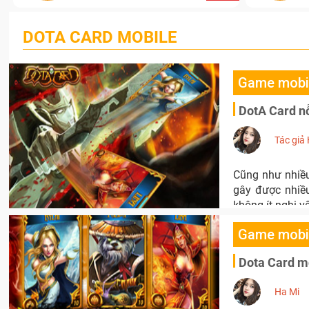
DOTA CARD MOBILE
Game mobi
DotA Card nỗ
Tác giả
Cũng như nhiều
gây được nhiều
không ít nghi v
Game mobi
Dota Card mở
Ha Mi