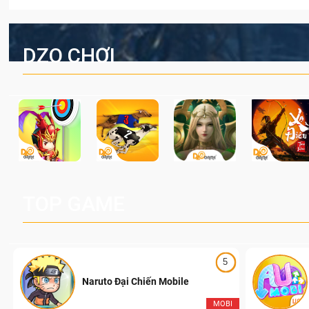
DZO CHƠI
TOP GAME
5
Naruto Đại Chiến Mobile
I
MOBI