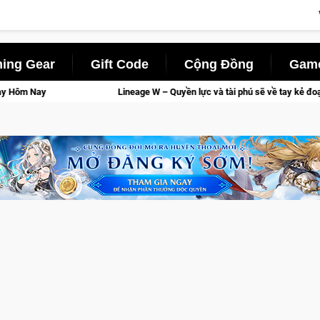
ing Gear
Gift Code
Cộng Đồng
Game
Lineage W – Quyền lực và tài phú sẽ về tay kẻ đoạt được Vương Quyền thành