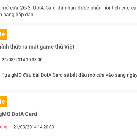
mở cửa 26/3, DotA Card đã nhận được phản hồi tích cực củ
nh năng hấp dẫn.
le
ính thức ra mắt game thủ Việt
26/03/2014 10:38:00
]
Tựa gMO đấu bài DotA Card sẽ bắt đầu mở cửa vào sáng ngà
le
 gMO DotA Card
Long
21/03/2014 14:20:00