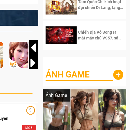
Tam Quốc Chí kích hoạt
đại chiến Di Lăng, tặng
siêu code giá trị dành
cho 100 độc giả đầu
tiên.
Chiến Địa Vô Song ra
mắt máy chủ VS57, sân
chơi đích thực dành cho
dân cày
ẢNH GAME
+
Lala Croft vừa nóng vừa xinh dưới nét vẽ
của AI
Ảnh Game
5
5
Duyên
Ngạo Thiên Mobile
MOBI
MOB