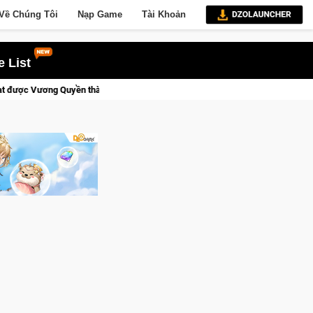
Về Chúng Tôi
Nạp Game
Tài Khoản
 List
 Kent sắp tới!
Trial Xtreme Freedom – Game đua xe mô tô PvP