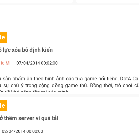
le
 lực xóa bỏ định kiến
 Ha Mi
07/04/2014 00:02:00
 sản phẩm ăn theo hình ảnh các tựa game nổi tiếng, DotA C
 sự chú ý trong cộng đồng game thủ. Đồng thời, trò chơi c
ấn về khả năng tồn tại của mình.
le
 thêm server vì quá tải
02/04/2014 00:00:00