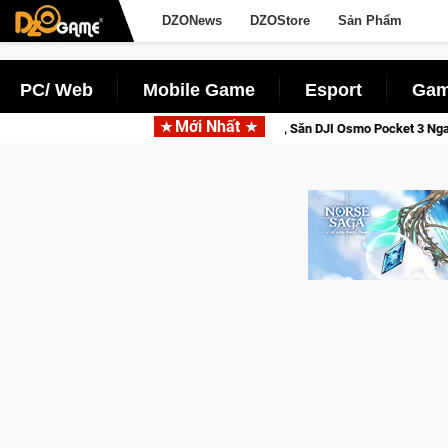
DZONews
DZOStore
Sản Phẩm
PC/ Web
Mobile Game
Esport
Gam
Mới Nhất
ga: Cửu Giới Thức Tỉnh, Săn DJI Osmo Pocket 3 Ngay Hôm Nay