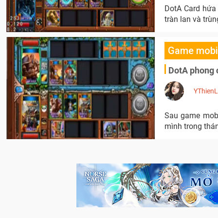
DotA Card hứa 
tràn lan và trùn
Game mobi
DotA phong 
YThien
Sau game mobil
mình trong thá