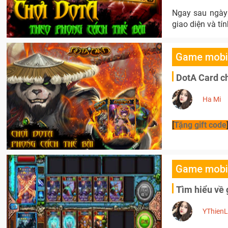
Ngay sau ngày 
giao diện và tí
Game mobi
DotA Card ch
Ha Mi
[
Tặng gift code
Game mobi
Tìm hiểu về
YThien