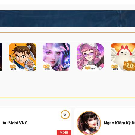
5
Au Mobi VNG
Ngạo Kiếm Kỳ 
MOBI