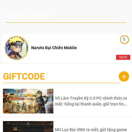
TOP GAME
5
Naruto Đại Chiến Mobile
MOBI
GIFTCODE
+
Võ Lâm Truyền Kỳ 2.0 PC chính thức ra
mắt: Sống lại thanh xuân, giữ trọn tinh
thần Võ Lâm
MU Lục Địa VNG ra mắt, gửi tặng game