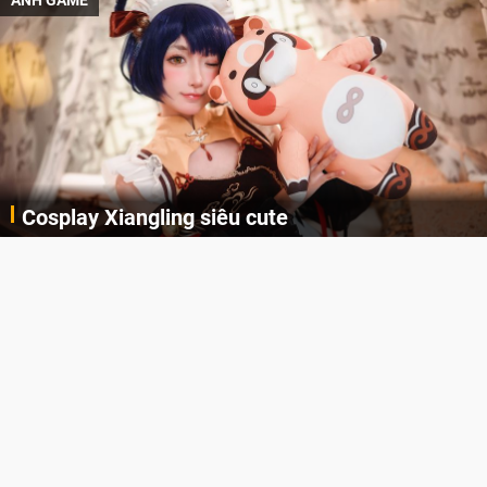
ẢNH GAME
Cosplay Xiangling siêu cute
Cùng thưởng thức những hình ảnh cosplay Xiangling trong Genshin Impact siêu dễ thương của người dùng Weibo "阿包也是兔娘"