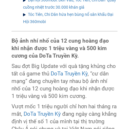
cuồng nhiệt trước 30.000 khán giả
Tóc Tiên, Chi Dân hứa hẹn bùng nổ sân khấu Đại
Hội 360mobi
Bộ ảnh nhí nhố của 12 cung hoàng đạo
khi nhận được 1 triệu vàng và 500 kim
cương của DoTa Truyền Kỳ.
Sau đợt Big Update với quà tặng khủng cho
tất cả game thủ
DoTa Truyền Kỳ
, “cư dân
mạng” đang chuyền tay nhau bộ ảnh nhí
nhố của 12 cung hoàng đạo khi nhận được
1 triệu vàng và 500 kim cương.
Vượt mốc 1 triệu người chỉ hơn hai tháng ra
mắt,
DoTa Truyền Kỳ
đang ngày càng khẳng
định vị thế số 1 của mình tại thị trường
Châu Á nói chung và tại Việt Nam nói riêng.