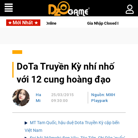
Mới Nhất
alworld Online
Gia Nhập Closed Beta Norse Saga: Cửu Giới T
DoTa Truyền Kỳ nhí nhố
với 12 cung hoàng đạo
Ha
25/03/2015
Nguồn: MXH
Mi
09:30:00
Playpark
MT Tam Quốc, hậu duệ Dota Truyền Kỳ cập bến
Việt Nam
Đại hội 360mobi: Đen Vâu, Tóc Tiên, Chi Dân ‘quẩy’