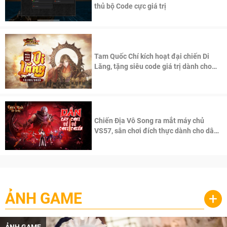
thủ bộ Code cực giá trị
Tam Quốc Chí kích hoạt đại chiến Di
Lăng, tặng siêu code giá trị dành cho
100 độc giả đầu tiên.
Chiến Địa Vô Song ra mắt máy chủ
VS57, sân chơi đích thực dành cho dân
cày
ẢNH GAME
+