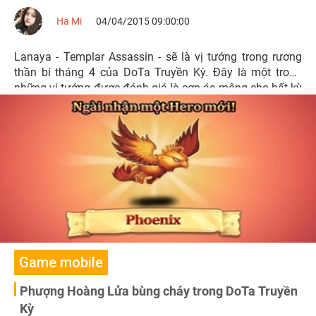
Ha Mi
04/04/2015 09:00:00
Lanaya - Templar Assassin - sẽ là vị tướng trong rương
thần bí tháng 4 của DoTa Truyền Kỳ. Đây là một trong
những vị tướng được đánh giá là cơn ác mộng cho bất kỳ
ai không may phải đối đầu trên chiến trường.
Game mobile
Phượng Hoàng Lửa bùng cháy trong DoTa Truyền
Kỳ