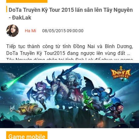
DoTa Truyền Kỳ Tour 2015 lấn sân lên Tây Nguyên
- ĐakLak
Ha Mi
08/05/2015 09:00:00
Tiếp tục thành công từ tỉnh Đồng Nai và Bình Dương,
DoTa Truyền Kỳ Tour2015 đang ngược lên vùng đất đỏ
Tây Nguyên-dừng chân tại tỉnh Đak Lak để phục vụ game
thủ tại đây.
Game mobile