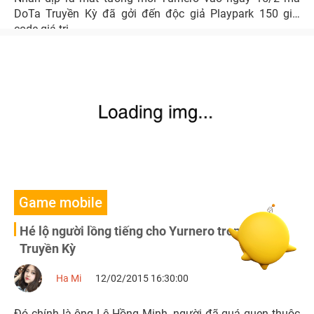
DoTa Truyền Kỳ đã gởi đến độc giả Playpark 150 gift
code giá trị.
Game mobile
Hé lộ người lồng tiếng cho Yurnero trong DoTa
Truyền Kỳ
Ha Mi
12/02/2015 16:30:00
Đó chính là ông Lê Hồng Minh, người đã quá quen thuộc