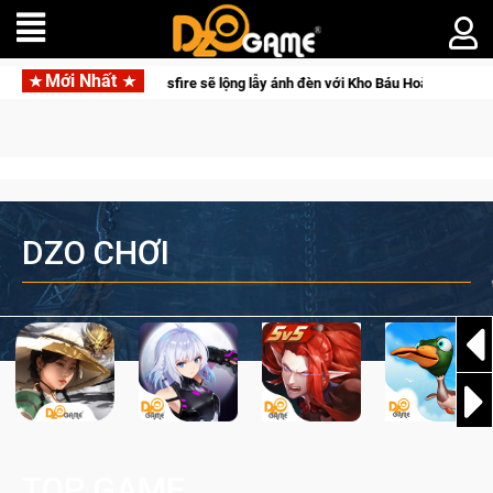
Mới Nhất
y ánh đèn với Kho Báu Hoàng Gia Sapphire Neon Punk
DZO CHƠI
TOP GAME