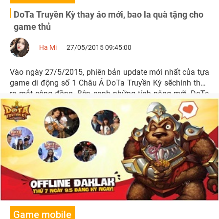
DoTa Truyền Kỳ thay áo mới, bao la quà tặng cho
game thủ
Ha Mi
27/05/2015 09:45:00
Vào ngày 27/5/2015, phiên bản update mới nhất của tựa
game di động số 1 Châu Á DoTa Truyền Kỳ sẽchính thức
ra mắt cộng đồng. Bên cạnh những tính năng mới, DoTa
Truyền Kỳ còn giới thiệu đến 5 vị tướng mới sẽ ra mắt
trong tháng 5 này.
Game mobile