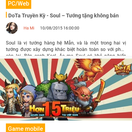
PC/Web
DoTa Truyền Kỳ - Soul – Tướng tặng không bán
Ha Mi
10/08/2015 16:00:00
Soul là vị tướng hàng hệ Mẫn, và là một trong hai vị
tướng được xây dựng khác biệt hoàn toàn so với phần
còn lại. Bên cạnh Kael, Ác ma Soul có khả năng biến
thành ác ma mà không cần phải đầy năng lượng, và kỹ
năng này sẽ tiêu hao năng lượng theo thời gian.
Game mobile