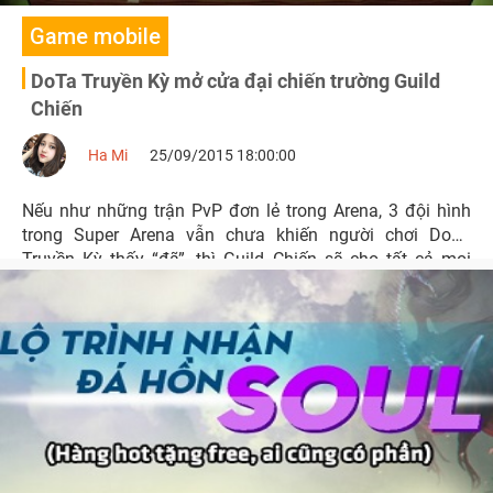
Game mobile
DoTa Truyền Kỳ mở cửa đại chiến trường Guild
Chiến
Ha Mi
25/09/2015 18:00:00
Nếu như những trận PvP đơn lẻ trong Arena, 3 đội hình
trong Super Arena vẫn chưa khiến người chơi DoTa
Truyền Kỳ thấy “đã”, thì Guild Chiến sẽ cho tất cả mọi
người chơi một cuộc chiến thuộc vào hàng “khủng” nhất
trong thế giới game trên di động.