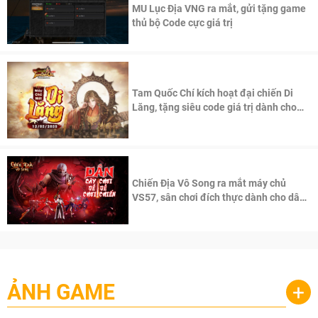
MU Lục Địa VNG ra mắt, gửi tặng game
thủ bộ Code cực giá trị
Tam Quốc Chí kích hoạt đại chiến Di
Lăng, tặng siêu code giá trị dành cho
100 độc giả đầu tiên.
Chiến Địa Vô Song ra mắt máy chủ
VS57, sân chơi đích thực dành cho dân
cày
ẢNH GAME
+