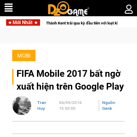
Mới Nhất
 Thành Chiến Thành Kent trải qua kỳ đầu tiên với loạt khám phá đáng nhớ củ
MOBI
FIFA Mobile 2017 bất ngờ
xuất hiện trên Google Play
Tran
06/09/2016
Nguồn:
Huy
15:00:00
Genk