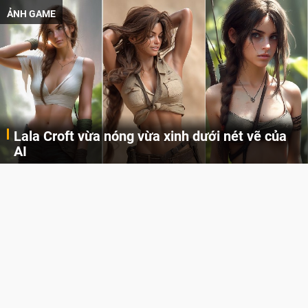
ẢNH GAME
Lala Croft vừa nóng vừa xinh dưới nét vẽ của
AI
Cùng đến với những hình ảnh Lala Croft của Tomb Raider dưới nét vẽ của AI. Một cô nàng xinh đẹp, nóng bỏng nhưng cũng rắn rỏi và mạnh mẽ.