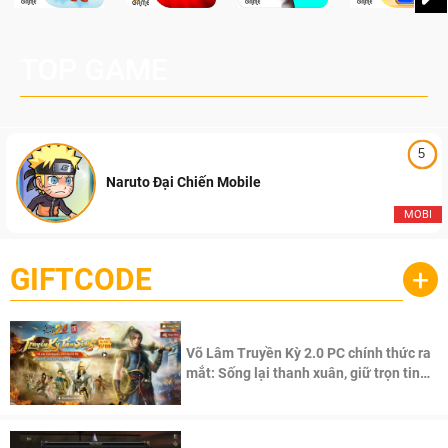
TOP GAME
5
Naruto Đại Chiến Mobile
MOBI
GIFTCODE
+
Võ Lâm Truyền Kỳ 2.0 PC chính thức ra
mắt: Sống lại thanh xuân, giữ trọn tinh
thần Võ Lâm