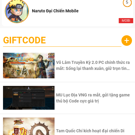
5
Naruto Đại Chiến Mobile
MOBI
GIFTCODE
+
Võ Lâm Truyền Kỳ 2.0 PC chính thức ra
mắt: Sống lại thanh xuân, giữ trọn tinh
thần Võ Lâm
MU Lục Địa VNG ra mắt, gửi tặng game
thủ bộ Code cực giá trị
Tam Quốc Chí kích hoạt đại chiến Di