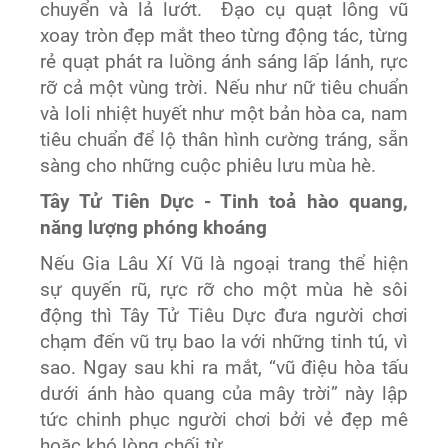
chuyển và lả lướt. Đạo cụ quạt lông vũ
xoay tròn đẹp mắt theo từng động tác, từng
rẻ quạt phát ra luồng ánh sáng lấp lánh, rực
rỡ cả một vùng trời. Nếu như nữ tiêu chuẩn
và loli nhiệt huyết như một bản hòa ca, nam
tiêu chuẩn để lộ thân hình cường tráng, sẵn
sàng cho những cuộc phiêu lưu mùa hè.
Tây Tử Tiên Dực - Tinh toả hào quang,
năng lượng phóng khoáng
Nếu Gia Lâu Xí Vũ là ngoại trang thể hiện
sự quyến rũ, rực rỡ cho một mùa hè sôi
động thì Tây Tử Tiêu Dực đưa người chơi
chạm đến vũ trụ bao la với những tinh tú, vì
sao. Ngay sau khi ra mắt, “vũ điệu hòa tấu
dưới ánh hào quang của mây trời” này lập
tức chinh phục người chơi bởi vẻ đẹp mê
hoặc khó lòng chối từ.