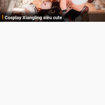
Cosplay Xiangling siêu cute
Cùng thưởng thức những hình ảnh cosplay Xiangling trong Genshin Impact siêu dễ thương của người dùng Weibo "阿包也是兔娘"