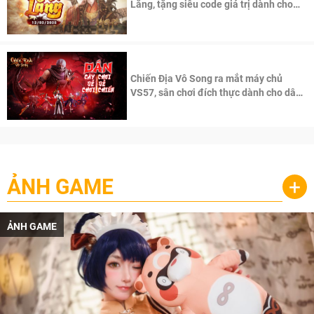
Lăng, tặng siêu code giá trị dành cho
100 độc giả đầu tiên.
Chiến Địa Vô Song ra mắt máy chủ
VS57, sân chơi đích thực dành cho dân
cày
ẢNH GAME
+
ẢNH GAME