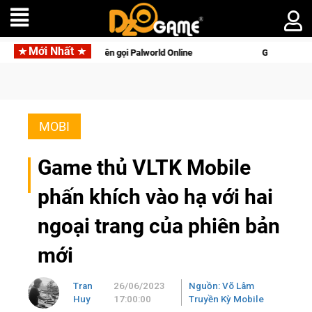
Mới Nhất
 động với tên gọi Palworld Online
Gia Nhập Closed Beta Nors
MOBI
Game thủ VLTK Mobile
phấn khích vào hạ với hai
ngoại trang của phiên bản
mới
Tran
26/06/2023
Nguồn: Võ Lâm
Huy
17:00:00
Truyền Kỳ Mobile