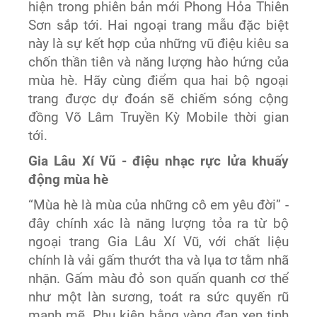
hiện trong phiên bản mới Phong Hỏa Thiên
Sơn sắp tới. Hai ngoại trang mẫu đặc biệt
này là sự kết hợp của những vũ điệu kiêu sa
chốn thần tiên và năng lượng hào hứng của
mùa hè. Hãy cùng điểm qua hai bộ ngoại
trang được dự đoán sẽ chiếm sóng cộng
đồng Võ Lâm Truyền Kỳ Mobile thời gian
tới.
Gia Lâu Xí Vũ - điệu nhạc rực lửa khuấy
động mùa hè
“Mùa hè là mùa của những cô em yêu đời” -
đây chính xác là năng lượng tỏa ra từ bộ
ngoại trang Gia Lâu Xí Vũ, với chất liệu
chính là vải gấm thướt tha và lụa tơ tằm nhã
nhặn. Gấm màu đỏ son quấn quanh cơ thể
như một làn sương, toát ra sức quyến rũ
mạnh mẽ. Phụ kiện bằng vàng đan xen tinh