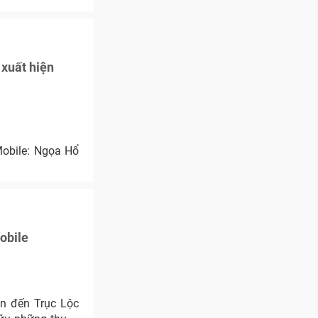
 xuất hiện
Mobile: Ngọa Hổ
obile
an đến Trục Lộc