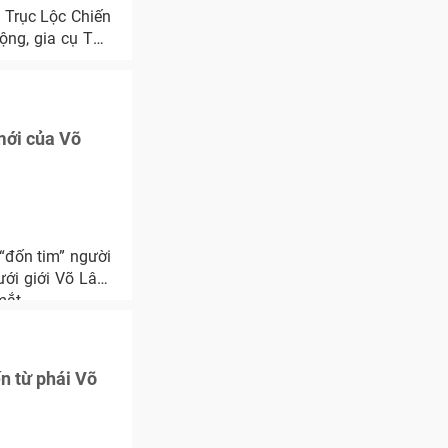
a Trục Lộc Chiến
ộng, gia cụ Thú
mới của Võ
“đốn tim” người
ưới giới Võ Lâm
mắt.
n từ phái Võ