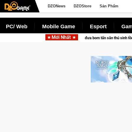
DZONews
DZOStore
Sản Phẩm
PC/ Web
Mobile Game
Esport
Gam
Mới Nhất
ng Pocketpair đưa bom tấn săn thú sinh tồn lên di động với tên gọi Palworld On