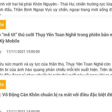
nh với hai hệ phái Khôn Nguyên - Thái Hư, chiến trường rực lử
anh đấu, Thần Binh Ngoại Vực uy chấn, ngoại trang mới sống đ
...
le
ồ “mê tít” thú cưỡi Thụy Yên Toan Nghê trong phiên bản 
Kỳ Mobile
y
17/11/2021 15:00:00
ữu sức mạnh và uy lực của thần thú, Thụy Yên Toan Nghê còn 
yền bí của ánh hào quang phản chiếu mỗi khi xuất hiện. Trên d
e đều đang rủ nhau chuẩn bị rước thú cưỡi này về ngay khi ra 
le
 Võ Động Càn Khôn chuẩn bị ra mắt với điều đặc biệt đế
y
12/11/2021 14:00:00