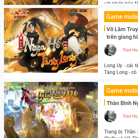
với phiên bản 
Game mobi
Võ Lâm Truyề
trên giang h
Tran Hu
Long Uy - cái 
Tàng Long - có 
Game mobi
Thần Binh Ng
Tran Hu
Trang bị Thần 