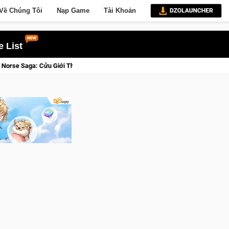
Về Chúng Tôi
Nạp Game
Tài Khoản
 List
 Săn DJI Osmo Pocket 3 Ngay Hôm Nay
Lineage W – Quyền lực 