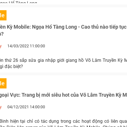
Ngọa Hổ Tàng Long.
le
n Kỳ Mobile: Ngọa Hổ Tàng Long - Cao thủ nào tiếp tục
ồ?
y
14/03/2022 11:00:00
tên thứ 26 sắp sửa gia nhập giới giang hồ Võ Lâm Truyền Kỳ 
gì đặc biệt?
le
oại Vực: Trang bị mới siêu hot của Võ Lâm Truyền Kỳ M
y
04/12/2021 14:00:00
Binh hiện tại chỉ có tác dụng trong các hoạt động có liên qu