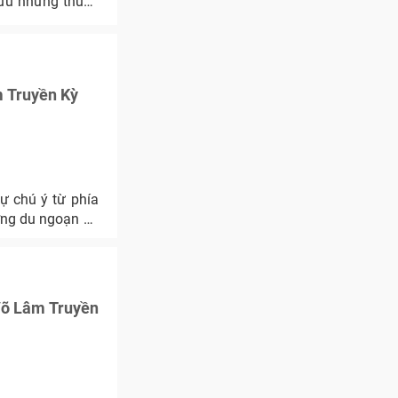
hữu những thuộc
m Truyền Kỳ
ự chú ý từ phía
ờng du ngoạn và
Võ Lâm Truyền