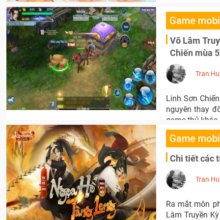
Game mobi
Võ Lâm Truyề
Chiến mùa 5
Tran Hu
Linh Sơn Chiến
nguyên thay đổ
game thủ khác.
Game mobi
Chi tiết các
Tran Hu
Ra mắt môn phá
Lâm Truyền Kỳ 