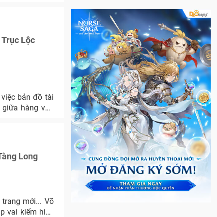
 Trục Lộc
việc bản đồ tài
a giữa hàng vạn
 Tàng Long
trang mới... Võ
p vai kiếm hiệp