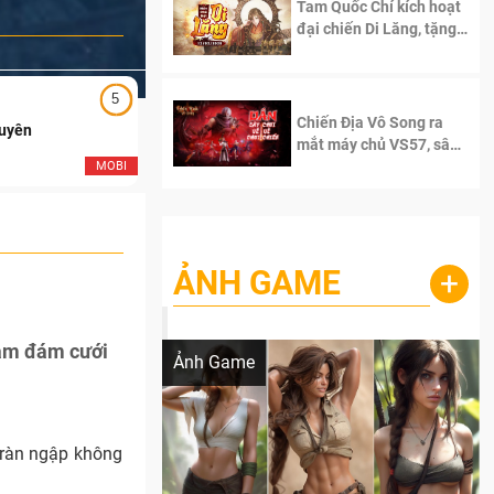
Tam Quốc Chí kích hoạt
đại chiến Di Lăng, tặng
siêu code giá trị dành
cho 100 độc giả đầu
tiên.
5
5
Chiến Địa Vô Song ra
Duyên
Ngạo Thiên Mobile
mắt máy chủ VS57, sân
chơi đích thực dành cho
MOBI
MOB
dân cày
ẢNH GAME
+
Lala Croft vừa nóng vừa xinh dưới nét vẽ
của AI
làm đám cưới
Ảnh Game
tràn ngập không