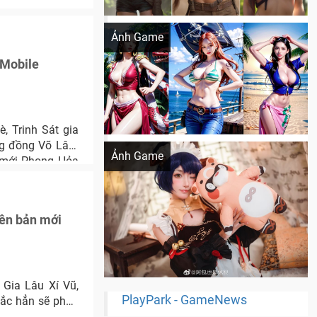
Khi AI Cosplay gái đẹp One Piece
Ảnh Game
 Mobile
, Trinh Sát gia
Cosplay Xiangling siêu cute
ộng đồng Võ Lâm
Ảnh Game
n mới Phong Hỏa
iên bản mới
Gia Lâu Xí Vũ,
PlayPark - GameNews
hắc hẳn sẽ phấn