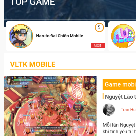
TOP GAME
5
Naruto Đại Chiến Mobile
I
MOBI
VLTK MOBILE
Game mobi
Nguyệt Lão t
Tran Hu
Mỗi lần Nguyệt
khí tình yêu từ