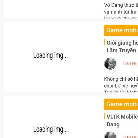
Võ Đang thức tỉ
vạn anh tài tr
Cưng dễ thương
Game mobi
Giới giang h
Lâm Truyền 
Tran Hu
Không chỉ sở h
chơi bởi vẻ hu
Truyền Kỳ Mobil
Game mobi
VLTK Mobile:
Đang
Tran Hu