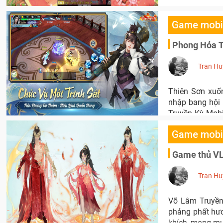
Game mobi
Phong Hỏa Th
Tran Hu
Thiên Sơn xuốn
nhập bang hội 
Truyền Kỳ Mobi
Thiên Sơn ra m
Game mobi
Game thủ VLT
Tran Hu
Võ Lâm Truyền
phảng phất hươ
khích, mong mu