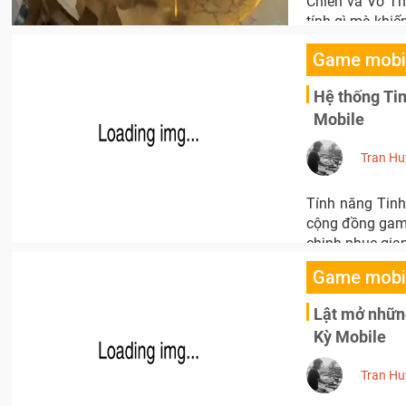
Chiến và Võ Th
tính gì mà khi
Game mobi
Hệ thống Tin
Mobile
Tran Hu
Tính năng Tinh
cộng đồng game
chinh phục gia
Game mobi
Lật mở nhữn
Kỳ Mobile
Tran Hu