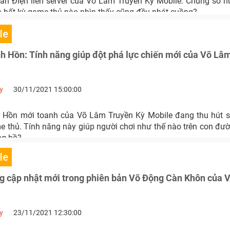
ần Điện liên server của Võ Lâm Truyền Kỳ Mobile. Chúng sở 
ến bất kỳ game thủ nào nhìn thấy cũng đều phát cuồng?
le
h Hồn: Tính năng giúp đột phá lực chiến mới của Võ Lâ
y
30/11/2021 15:00:00
 Hồn mới toanh của Võ Lâm Truyền Kỳ Mobile đang thu hút s
 thủ. Tính năng này giúp người chơi như thế nào trên con đư
ng hồ?
le
g cập nhật mới trong phiên bản Võ Động Càn Khôn của 
y
23/11/2021 12:30:00