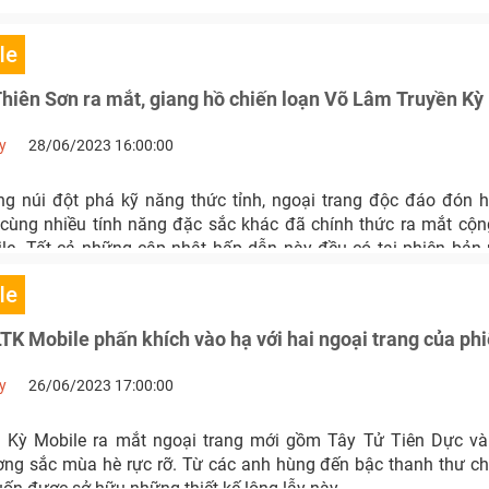
le
iên Sơn ra mắt, giang hồ chiến loạn Võ Lâm Truyền Kỳ
y
28/06/2023 16:00:00
g núi đột phá kỹ năng thức tỉnh, ngoại trang độc đáo đón hè
cùng nhiều tính năng đặc sắc khác đã chính thức ra mắt c
le. Tất cả những cập nhật hấp dẫn này đều có tại phiên bả
ắt hôm nay.
le
K Mobile phấn khích vào hạ với hai ngoại trang của ph
y
26/06/2023 17:00:00
 Kỳ Mobile ra mắt ngoại trang mới gồm Tây Tử Tiên Dực và 
ng sắc mùa hè rực rỡ. Từ các anh hùng đến bậc thanh thư c
ốn được sở hữu những thiết kế lộng lẫy này.