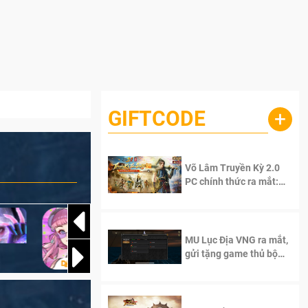
GIFTCODE
+
Võ Lâm Truyền Kỳ 2.0
PC chính thức ra mắt:
Sống lại thanh xuân, giữ
trọn tinh thần Võ Lâm
MU Lục Địa VNG ra mắt,
gửi tặng game thủ bộ
Code cực giá trị