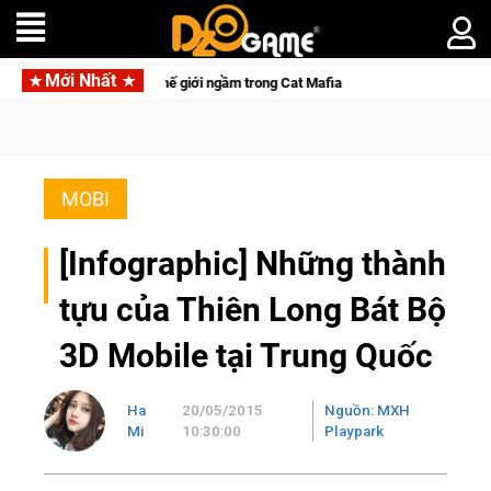
Mới Nhất
Mèo" khuấy đảo thế giới ngầm trong Cat Mafia
Trang bị của ga
MOBI
[Infographic] Những thành
tựu của Thiên Long Bát Bộ
3D Mobile tại Trung Quốc
Ha
20/05/2015
Nguồn: MXH
Mi
10:30:00
Playpark