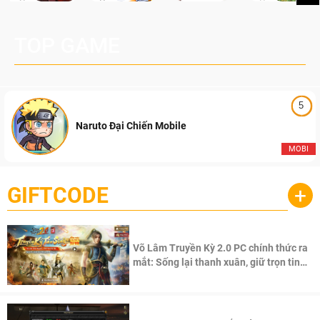
TOP GAME
5
Naruto Đại Chiến Mobile
MOBI
GIFTCODE
+
Võ Lâm Truyền Kỳ 2.0 PC chính thức ra
mắt: Sống lại thanh xuân, giữ trọn tinh
thần Võ Lâm