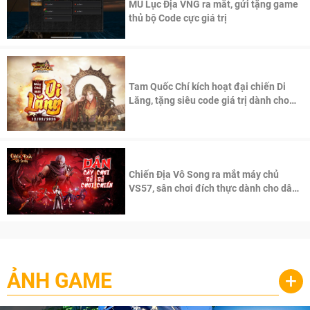
MU Lục Địa VNG ra mắt, gửi tặng game
thủ bộ Code cực giá trị
Tam Quốc Chí kích hoạt đại chiến Di
Lăng, tặng siêu code giá trị dành cho
100 độc giả đầu tiên.
Chiến Địa Vô Song ra mắt máy chủ
VS57, sân chơi đích thực dành cho dân
cày
ẢNH GAME
+