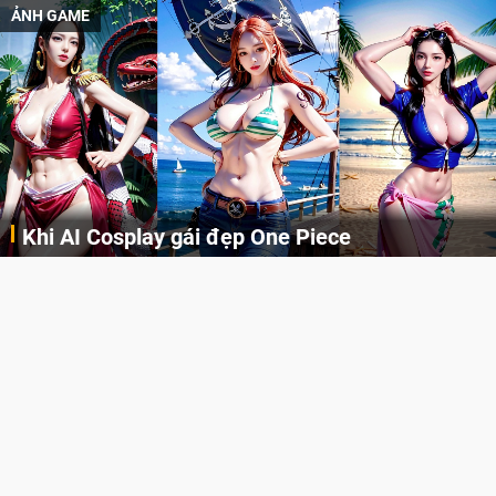
ẢNH GAME
Khi AI Cosplay gái đẹp One Piece
Những cô nàng nóng bỏng Boa Hancock, Nico Robin, Nami, Yamato hay Perona được AI vẽ lại dưới hình thức Cosplay cực kỳ chuẩn chỉnh.