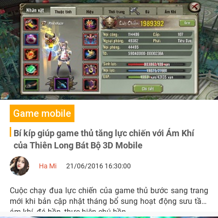
cho tháng 8, kèm video điểm tất cả những tính năng mới
đầy hấp dẫn.
Game mobile
Bí kíp giúp game thủ tăng lực chiến với Ám Khí
của Thiên Long Bát Bộ 3D Mobile
Ha Mi
21/06/2016 16:30:00
Cuộc chạy đua lực chiến của game thủ bước sang trang
mới khi bản cập nhật tháng bổ sung hoạt động sưu tầm
ám khí, đá hồn, thực hiện chú hồn.