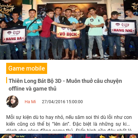
Game mobile
Thiên Long Bát Bộ 3D - Muôn thuở câu chuyện
offline và game thủ
Ha Mi
27/04/2016 15:00:00
Mỗi sự kiện dù to hay nhỏ, nếu săm soi thì dù lỗi như con
kiến cũng có thể bị “lên án”. Đặc biệt là những sự kiện
dành cho cộng đồng game thủ. Điển hình gần đây nhất là
chuỗi offline Thiên Long Tứ Tuyệt của Thiên Long Bát Bộ