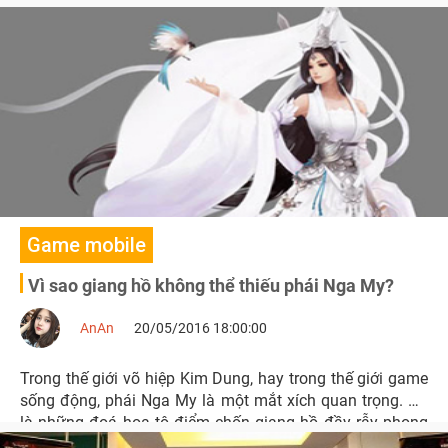
lý do chính khiến Nga My trở thành một đại môn phái là
bởi thực lực rất mạnh của họ.
Game mobile
Vì sao giang hồ không thể thiếu phái Nga My?
AnAn
20/05/2016 18:00:00
Trong thế giới võ hiệp Kim Dung, hay trong thế giới game
sống động, phái Nga My là một mắt xích quan trọng. Họ
là những đoá hoa tô điểm chốn giang hồ đầy rẫy phong
ba.