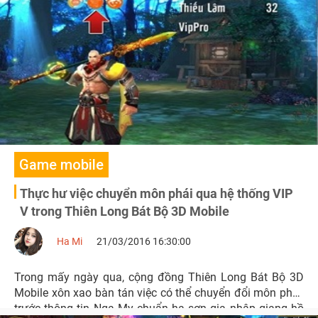
không hào hứng tham gia. Thật sai lầm nếu bỏ qua phó
bản này!
Game mobile
Thực hư việc chuyển môn phái qua hệ thống VIP
V trong Thiên Long Bát Bộ 3D Mobile
Ha Mi
21/03/2016 16:30:00
Trong mấy ngày qua, cộng đồng Thiên Long Bát Bộ 3D
Mobile xôn xao bàn tán việc có thể chuyển đổi môn phái,
trước thông tin Nga My chuẩn hạ sơn gia nhập giang hồ