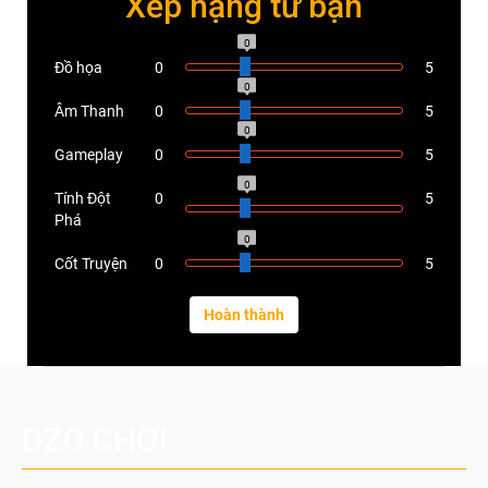
Xếp hạng từ bạn
0
Đồ họa
0
5
0
Âm Thanh
0
5
0
Gameplay
0
5
0
Tính Đột
0
5
Phá
0
Cốt Truyện
0
5
DZO CHƠI