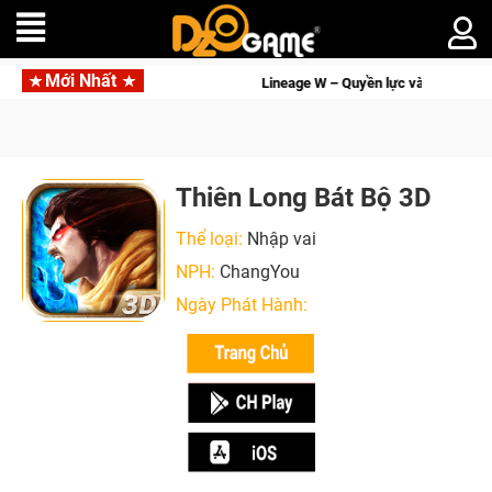
Mới Nhất
 và tài phú sẽ về tay kẻ đoạt được Vương Quyền thành Kent sắp tới!
Thiên Long Bát Bộ 3D
Thể loại:
Nhập vai
NPH:
ChangYou
Ngày Phát Hành: