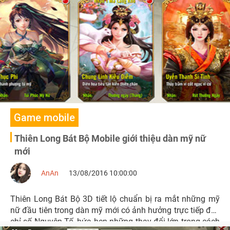
phận của vị anh hùng này sau khi có thông tin về tính
năng ingame tháng 8.
Game mobile
Thiên Long Bát Bộ Mobile giới thiệu dàn mỹ nữ
mới
AnAn
13/08/2016 10:00:00
Thiên Long Bát Bộ 3D tiết lộ chuẩn bị ra mắt những mỹ
nữ đầu tiên trong dàn mỹ mới có ảnh hưởng trực tiếp đến
chỉ số Nguyên Tố, hứa hẹn những thay đổi lớn trong cách