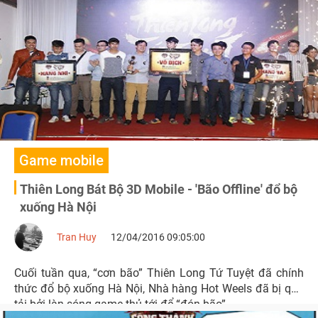
diện trong bản cập nhật tháng 4 của Thiên Long Bát Bộ
3D Mobile.
Game mobile
Thiên Long Bát Bộ 3D Mobile - 'Bão Offline' đổ bộ
xuống Hà Nội
Tran Huy
12/04/2016 09:05:00
Cuối tuần qua, “cơn bão” Thiên Long Tứ Tuyệt đã chính
thức đổ bộ xuống Hà Nội, Nhà hàng Hot Weels đã bị quá
tải bởi làn sóng game thủ tới để “đón bão”.