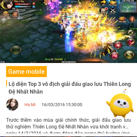
thì việc đổi phái lại càng nóng hơn bao giờ hết. Vậy thực
hư việc này ra sao?
Game mobile
Lộ diện Top 3 vô địch giải đấu giao lưu Thiên Long
Đệ Nhất Nhân
Ha Mi
16/03/2016 15:30:00
Trước thềm vào mùa giải chính thức, giải đấu giao lưu
thử nghiệm Thiên Long Đệ Nhất Nhân vừa khởi tranh vào
ngày 14/3/2016 và được đông đảo game thủ hưởng ứng.